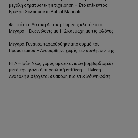
μεγάλη στρατιωτική επιχείρηση – Στο επίκεντρο
Ερυθρά Θάλασσα και Bab al-Mandab
Φωτιά στη Δυτική Αττική: Πύρινος κλοιός στα
Μέγαρα – Εκκενώσεις με 112 και μάχη με τις φλόγες
Μέγαρα: Γυναίκα παρασύρθηκε από συρμό του
Προαστιακού – Ανασύρθηκε χωρίς τις αισθήσεις της
ΗΠΑ – Ιράν: Νέος γύρος αμερικανικών βομβαρδισμών
μετά την ιρανική πυραυλική επίθεση – Η Μέση
Ανατολή εισέρχεται σε ακόμη πιο επικίνδυνη φάση