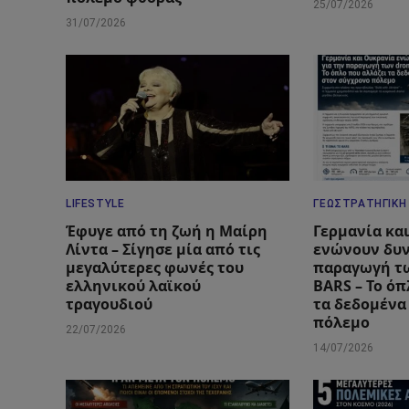
25/07/2026
31/07/2026
LIFESTYLE
ΓΕΩΣΤΡΑΤΗΓΙΚΉ
Έφυγε από τη ζωή η Μαίρη
Γερμανία κα
Λίντα – Σίγησε μία από τις
ενώνουν δυν
μεγαλύτερες φωνές του
παραγωγή τω
ελληνικού λαϊκού
BARS – Το όπ
τραγουδιού
τα δεδομένα
πόλεμο
22/07/2026
14/07/2026