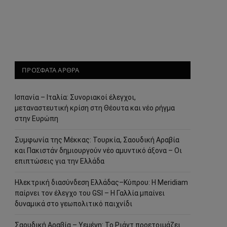
ΠΡΟΣΦΑΤΑ ΑΡΘΡΑ
Ισπανία – Ιταλία: Συνοριακοί έλεγχοι,
μεταναστευτική κρίση στη Θέουτα και νέο ρήγμα
στην Ευρώπη
Συμφωνία της Μέκκας: Τουρκία, Σαουδική Αραβία
και Πακιστάν δημιουργούν νέο αμυντικό άξονα – Οι
επιπτώσεις για την Ελλάδα
Ηλεκτρική διασύνδεση Ελλάδας–Κύπρου: Η Meridiam
παίρνει τον έλεγχο του GSI – Η Γαλλία μπαίνει
δυναμικά στο γεωπολιτικό παιχνίδι
Σαουδική Αραβία – Υεμένη: Το Ριάντ προετοιμάζει