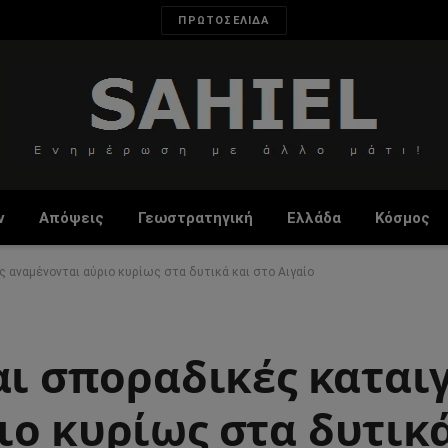
ΠΡΩΤΟΣΕΛΙΔΑ
ν
Απόψεις
Γεωστρατηγική
Ελλάδα
Κόσμος
ς αναμένονται αύριο κυρίως στα δυτικά και στο Αιγαίο
αι σποραδικές καται
ο κυρίως στα δυτικά