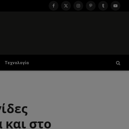
Facebook
X
Instagram
Pinterest
Tumblr
YouTu
(Twitter)
Τεχνολογία
γίδες
 και στο