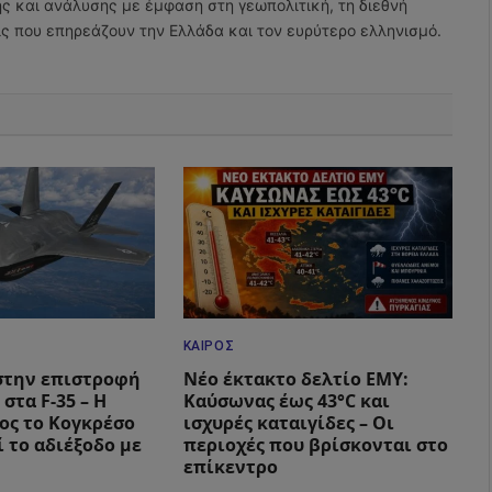
ης και ανάλυσης με έμφαση στη γεωπολιτική, τη διεθνή
εις που επηρεάζουν την Ελλάδα και τον ευρύτερο ελληνισμό.
ΚΑΙΡΌΣ
στην επιστροφή
Νέο έκτακτο δελτίο ΕΜΥ:
 στα F-35 – Η
Καύσωνας έως 43°C και
ος το Κογκρέσο
ισχυρές καταιγίδες – Οι
 το αδιέξοδο με
περιοχές που βρίσκονται στο
επίκεντρο