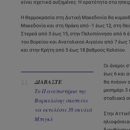
είναι σχετικά αυξημένες. Η ορατότητα στα ηπει
Η θερμοκρασία στη Δυτική Μακεδονία θα κυμανθ
Μακεδονία και στη Θράκη από -1 έως 12, στη Θεσ
Στερεά από 3 έως 15, στην Πελοπόννησο από 6 έω
του Βορείου και Ανατολικού Αιγαίου από 7 έως 
και στην Κρήτη από 5 έως 18 βαθμούς Κελσίου.
Οι άνεμοι σ
έως 6 και α
ΔΙΑΒΑΣΤΕ
θα πνέουν α
μεσημέρι 3
Το Πανεπιστήμιο της
σταδιακά σ
Βαρκελώνης σκοπεύει
να εκτελέσει 38 σκυλιά
Στην Αττικ
Μπιγκλ
ηλιοφάνειας
διευθύνσει