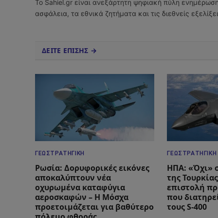
Το Sahiel.gr είναι ανεξάρτητη ψηφιακή πύλη ενημέρωσ
ασφάλεια, τα εθνικά ζητήματα και τις διεθνείς εξελίξ
ΔΕΙΤΕ ΕΠΙΣΗΣ →
ΓΕΩΣΤΡΑΤΗΓΙΚΉ
ΓΕΩΣΤΡΑΤΗΓΙΚΉ
Ρωσία: Δορυφορικές εικόνες
ΗΠΑ: «Όχι» 
αποκαλύπτουν νέα
της Τουρκίας
οχυρωμένα καταφύγια
επιστολή πρ
αεροσκαφών – Η Μόσχα
που διατηρεί
προετοιμάζεται για βαθύτερο
τους S-400
πόλεμο φθοράς