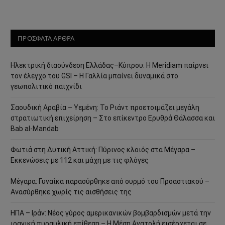
ΠΡΟΣΦΑΤΑ ΑΡΘΡΑ
Ηλεκτρική διασύνδεση Ελλάδας–Κύπρου: Η Meridiam παίρνει
τον έλεγχο του GSI – Η Γαλλία μπαίνει δυναμικά στο
γεωπολιτικό παιχνίδι
Σαουδική Αραβία – Υεμένη: Το Ριάντ προετοιμάζει μεγάλη
στρατιωτική επιχείρηση – Στο επίκεντρο Ερυθρά Θάλασσα και
Bab al-Mandab
Φωτιά στη Δυτική Αττική: Πύρινος κλοιός στα Μέγαρα –
Εκκενώσεις με 112 και μάχη με τις φλόγες
Μέγαρα: Γυναίκα παρασύρθηκε από συρμό του Προαστιακού –
Ανασύρθηκε χωρίς τις αισθήσεις της
ΗΠΑ – Ιράν: Νέος γύρος αμερικανικών βομβαρδισμών μετά την
ιρανική πυραυλική επίθεση – Η Μέση Ανατολή εισέρχεται σε