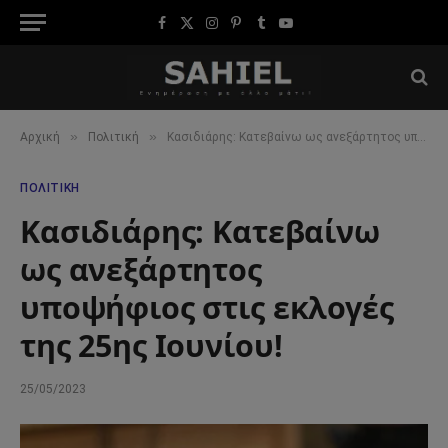
Facebook
X
Instagram
Pinterest
Tumblr
YouTube
(Twitter)
»
»
Αρχική
Πολιτική
Κασιδιάρης: Κατεβαίνω ως ανεξάρτητος υποψήφιος στις εκλογές της 25ης Ιουνίου!
ΠΟΛΙΤΙΚΉ
Κασιδιάρης: Κατεβαίνω
ως ανεξάρτητος
υποψήφιος στις εκλογές
της 25ης Ιουνίου!
25/05/2023