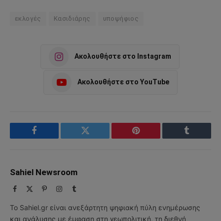
εκλογές
Κασιδιάρης
υποψήφιος
Ακολουθήστε στο Instagram
Ακολουθήστε στο YouTube
Facebook
Twitter
Pinterest
Tumblr
Sahiel Newsroom
Facebook
X
Pinterest
Instagram
Tumblr
(Twitter)
Το Sahiel.gr είναι ανεξάρτητη ψηφιακή πύλη ενημέρωσης
και ανάλυσης με έμφαση στη γεωπολιτική, τη διεθνή