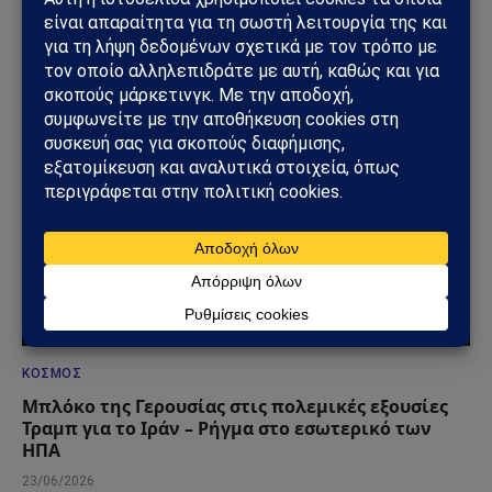
Συνάντηση Σαμαρά – Γκίλφοϊλ: Στο επίκεντρο οι
ελληνοαμερικανικές σχέσεις
29/06/2026
ΚΌΣΜΟΣ
Μπλόκο της Γερουσίας στις πολεμικές εξουσίες
Τραμπ για το Ιράν – Ρήγμα στο εσωτερικό των
ΗΠΑ
23/06/2026