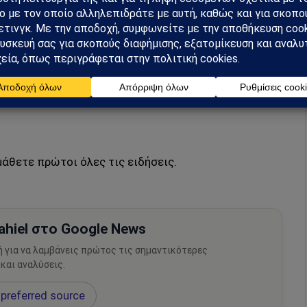
λλοπούλου, ο Αρ. Σπηλιωτόπουλος, ο Σάββας
τής που διετέλεσε και δήμαρχος Λαμίας), ο Χρήστος
τής Λάρισας) κατά καιρούς έχουν παρέμβει ομαδικά
μή και κριτική στην κυβέρνηση.
μάθετε πρώτοι όλες τις ειδήσεις.
hiel στο Google News
ή για να λαμβάνεις πρώτος τις σημαντικότερες
 και αναλύσεις.
preferred source