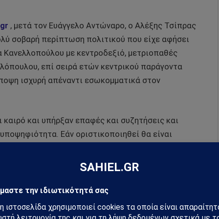
.gr
, μετά τον Ευάγγελο Αντώναρο, ο Αλέξης Τσίπρας
πολύ σοβαρή περίπτωση πολιτικού που είχε αφήσει
κα Κανελλοπούλου με κεντροδεξιό, μετριοπαθές
λλόπουλου, επί σειρά ετών κεντρικού παράγοντα
άποψη ισχυρή απέναντι εσωκομματικά στον
 καιρό και υπήρξαν επαφές και συζητήσεις και
 υποψηφιότητα. Εάν οριστικοποιηθεί θα είναι
λά είναι πιο συνθέτη και οριστικές αποφάσεις δεν
ήσεων Καραμανλή, του Άρη Σπηλιωτόπουλου. Επ’
τά. Ως εκ τούτου υπάρχει εκκρεμότητα αλλά
θα πράξει.