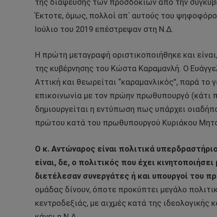
της διάψευσης των προσδοκιών από την συγκυβέ
Έκτοτε, όμως, πολλοί απ΄ αυτούς του ψηφοφόρο
Ιούλιο του 2019 επέστρεψαν στη Ν.Δ.
Η πρώτη μεταγραφή οριστικοποιήθηκε και είναι
της κυβέρνησης του Κώστα Καραμανλή. Ο Ευάγγε
Αττική και θεωρείται “καραμανλικός”, παρά το γ
επικοινωνία με τον πρώην πρωθυπουργό (κάτι πο
δημιουργείται η εντύπωση πως υπάρχει οιαδήπο
πρώτου κατά του πρωθυπουργού Κυριάκου Μητ
Ο κ. Αντώναρος είναι πολιτικά υπερδραστήριο
είναι, δε, ο πολιτικός που έχει κινητοποιήσ
διετέλεσαν συνεργάτες ή και υπουργοί του π
ομάδας δίνουν, όποτε προκύπτει μεγάλο πολιτι
κεντροδεξιάς, με αιχμές κατά της ιδεολογικής κ
κάνει η Ν.Δ.