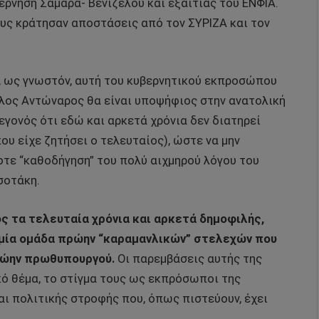
ρνηση Σαμαρά- Βενιζέλου και εξαιτίας του ΕΝΦΙΑ.
υς κράτησαν αποστάσεις από τον ΣΥΡΙΖΑ και τον
, ως γνωστόν, αυτή του κυβερνητικού εκπροσώπου
λος Αντώναρος θα είναι υποψήφιος στην ανατολική
εγονός ότι εδώ και αρκετά χρόνια δεν διατηρεί
υ είχε ζητήσει ο τελευταίος), ώστε να μην
τε “καθοδήγηση” του πολύ αιχμηρού λόγου του
σοτάκη.
ς τα τελευταία χρόνια και αρκετά δημοφιλής,
ει μία ομάδα πρώην “καραμανλικών” στελεχών που
ρώην πρωθυπουργού.
Οι παρεμβάσεις αυτής της
κό θέμα, το στίγμα τους ως εκπρόσωποι της
αι πολιτικής στροφής που, όπως πιστεύουν, έχει