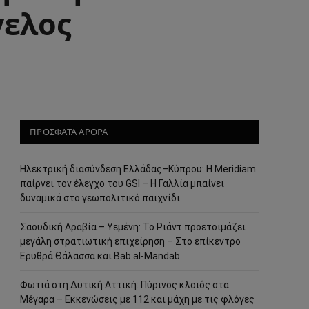
γελος
ΠΡΟΣΦΑΤΑ ΑΡΘΡΑ
Ηλεκτρική διασύνδεση Ελλάδας–Κύπρου: Η Meridiam
παίρνει τον έλεγχο του GSI – Η Γαλλία μπαίνει
δυναμικά στο γεωπολιτικό παιχνίδι
Σαουδική Αραβία – Υεμένη: Το Ριάντ προετοιμάζει
μεγάλη στρατιωτική επιχείρηση – Στο επίκεντρο
Ερυθρά Θάλασσα και Bab al-Mandab
Φωτιά στη Δυτική Αττική: Πύρινος κλοιός στα
Μέγαρα – Εκκενώσεις με 112 και μάχη με τις φλόγες