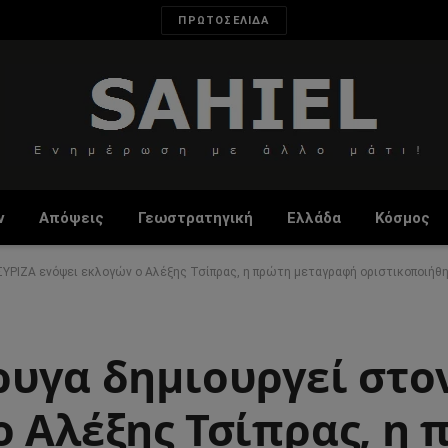
ΠΡΩΤΟΣΕΛΙΔΑ
ν
Απόψεις
Γεωστρατηγική
Ελλάδα
Κόσμος
ΣΥΡΙΖΑ ενόψει εκλογών ο Αλέξης Τσίπρας, η πρώτη μεταγραφή οριστικοποιήθ
ρυγα δημιουργεί στο
ο Αλέξης Τσίπρας, η