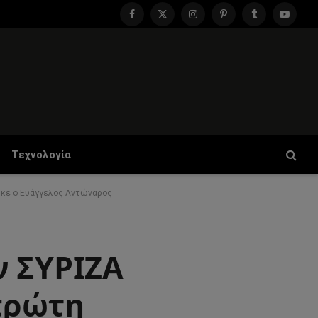
Facebook
X
Instagram
Pinterest
Tumblr
YouTu
(Twitter)
Τεχνολογία
ηκε ο Ευάγγελος Αντώναρος
ν ΣΥΡΙΖΑ
 πρώτη