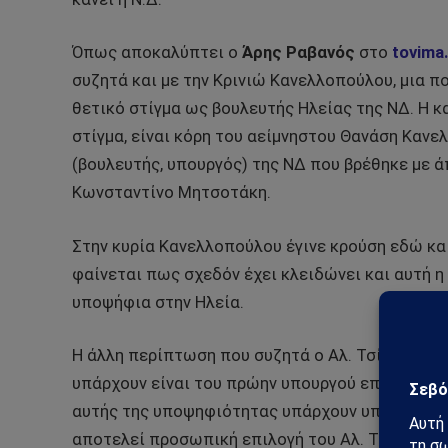
Όπως αποκαλύπτει ο
Άρης Ραβανός
στο
tovima
συζητά και με την Κρινιώ Κανελλοπούλου, μια 
θετικό στίγμα ως βουλευτής Ηλείας της ΝΔ. Η 
στίγμα, είναι κόρη του αείμνηστου Θανάση Κανε
(βουλευτής, υπουργός) της ΝΔ που βρέθηκε με 
Κωνσταντίνο Μητσοτάκη.
Στην κυρία Κανελλοπούλου έγινε κρούση εδώ και
φαίνεται πως σχεδόν έχει κλειδώνει και αυτή η
υποψήφια στην Ηλεία.
Η άλλη περίπτωση που συζητά ο Αλ. Τσίπρας, αλ
υπάρχουν είναι του πρώην υπουργού επί κυβερν
αυτής της υποψηφιότητας υπάρχουν υπέρ και κα
αποτελεί προσωπική επιλογή του Αλ. Τσίπρα τι 