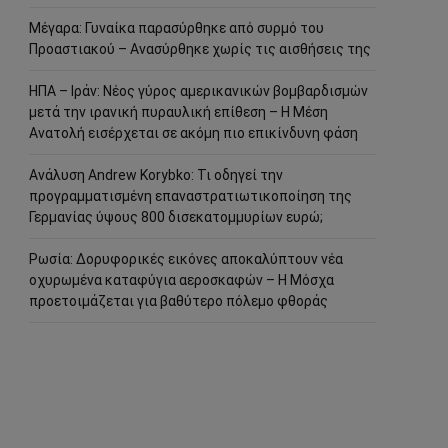
Μέγαρα: Γυναίκα παρασύρθηκε από συρμό του
Προαστιακού – Ανασύρθηκε χωρίς τις αισθήσεις της
ΗΠΑ – Ιράν: Νέος γύρος αμερικανικών βομβαρδισμών
μετά την ιρανική πυραυλική επίθεση – Η Μέση
Ανατολή εισέρχεται σε ακόμη πιο επικίνδυνη φάση
Ανάλυση Andrew Korybko: Τι οδηγεί την
προγραμματισμένη επαναστρατιωτικοποίηση της
Γερμανίας ύψους 800 δισεκατομμυρίων ευρώ;
Ρωσία: Δορυφορικές εικόνες αποκαλύπτουν νέα
οχυρωμένα καταφύγια αεροσκαφών – Η Μόσχα
προετοιμάζεται για βαθύτερο πόλεμο φθοράς