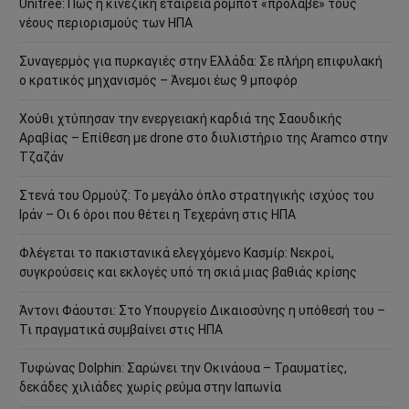
Unitree: Πώς η κινεζική εταιρεία ρομπότ «πρόλαβε» τους
νέους περιορισμούς των ΗΠΑ
Συναγερμός για πυρκαγιές στην Ελλάδα: Σε πλήρη επιφυλακή
ο κρατικός μηχανισμός – Άνεμοι έως 9 μποφόρ
Χούθι χτύπησαν την ενεργειακή καρδιά της Σαουδικής
Αραβίας – Επίθεση με drone στο διυλιστήριο της Aramco στην
Τζαζάν
Στενά του Ορμούζ: Το μεγάλο όπλο στρατηγικής ισχύος του
Ιράν – Οι 6 όροι που θέτει η Τεχεράνη στις ΗΠΑ
Φλέγεται το πακιστανικά ελεγχόμενο Κασμίρ: Νεκροί,
συγκρούσεις και εκλογές υπό τη σκιά μιας βαθιάς κρίσης
Άντονι Φάουτσι: Στο Υπουργείο Δικαιοσύνης η υπόθεσή του –
Τι πραγματικά συμβαίνει στις ΗΠΑ
Τυφώνας Dolphin: Σαρώνει την Οκινάουα – Τραυματίες,
δεκάδες χιλιάδες χωρίς ρεύμα στην Ιαπωνία