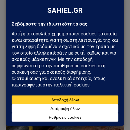
ΠΑΡΆΞΕΝΑ
Πεντάγωνο και UFO: Νέα απόρρητα αρχεία,
βίντεο και ανεξήγητες καταγραφές UAP βγαίνουν
στο φως
08/08/2026