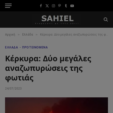
Facebook
X
Instagram
Pinterest
Tumblr
YouTube
(Twitter)
»
»
Αρχική
Ελλάδα
Κέρκυρα: Δύο μεγάλες αναζωπυρώσεις της φωτιάς
ΕΛΛΆΔΑ
ΠΡΟΤΕΙΝΌΜΕΝΑ
Κέρκυρα: Δύο μεγάλες
αναζωπυρώσεις της
φωτιάς
24/07/2023