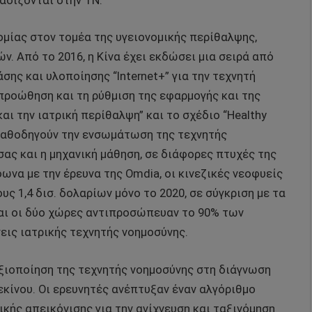
ασίζονται στην ΤΝ.
ομίας στον τομέα της υγειονομικής περίθαλψης,
. Από το 2016, η Κίνα έχει εκδώσει μια σειρά από
σης και υλοποίησης “Internet+” για την τεχνητή
 προώθηση και τη ρύθμιση της εφαρμογής και της
ι την ιατρική περίθαλψη” και το σχέδιο “Healthy
ι καθοδηγούν την ενσωμάτωση της τεχνητής
ας και η μηχανική μάθηση, σε διάφορες πτυχές της
ωνα με την έρευνα της Omdia, οι κινεζικές νεοφυείς
 1,4 δισ. δολαρίων μόνο το 2020, σε σύγκριση με τα
και οι δύο χώρες αντιπροσώπευαν το 90% των
ις ιατρικής τεχνητής νοημοσύνης.
ξιοποίηση της τεχνητής νοημοσύνης στη διάγνωση
εκίνου. Οι ερευνητές ανέπτυξαν έναν αλγόριθμο
ικής απεικόνισης για την ανίχνευση και ταξινόμηση