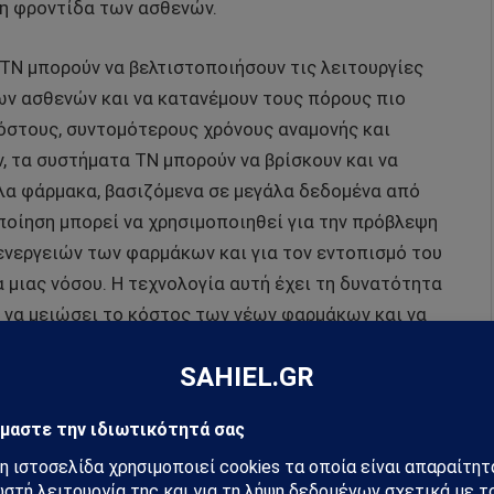
η φροντίδα των ασθενών.
ΤΝ μπορούν να βελτιστοποιήσουν τις λειτουργίες
ων ασθενών και να κατανέμουν τους πόρους πιο
όστους, συντομότερους χρόνους αναμονής και
, τα συστήματα ΤΝ μπορούν να βρίσκουν και να
ηλα φάρμακα, βασιζόμενα σε μεγάλα δεδομένα από
ποίηση μπορεί να χρησιμοποιηθεί για την πρόβλεψη
ενεργειών των φαρμάκων και για τον εντοπισμό του
μιας νόσου. Η τεχνολογία αυτή έχει τη δυνατότητα
 να μειώσει το κόστος των νέων φαρμάκων και να
ξη φαρμάκων.
 εφαρμογή της τεχνητής νοημοσύνης στην ιατρική, με
ης υγειονομικής περίθαλψης, τις τεχνολογικές
ράγοντες. Στην Κίνα, στόχος είναι η αξιοποίηση της