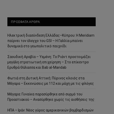
ΠΡΟΣΦΑΤΑ ΑΡΘΡΑ
Ηλεκτρική διασύνδεση Ελλάδας–Κύπρου: Η Meridiam
παίρνει τον έλεγχο του GSI – Η Γαλλία μπαίνει
δυναμικά στο γεωπολιτικό παιχνίδι
Σαουδική Αραβία – Υεμένη: Το Ριάντ προετοιμάζει
μεγάλη στρατιωτική επιχείρηση – Στο επίκεντρο
Ερυθρά Θάλασσα και Bab al-Mandab
Φωτιά στη Δυτική Αττική: Πύρινος κλοιός στα
Μέγαρα – Εκκενώσεις με 112 και μάχη με τις φλόγες
Μέγαρα: Γυναίκα παρασύρθηκε από συρμό του
Προαστιακού – Ανασύρθηκε χωρίς τις αισθήσεις της
ΗΠΑ – Ιράν: Νέος γύρος αμερικανικών βομβαρδισμών