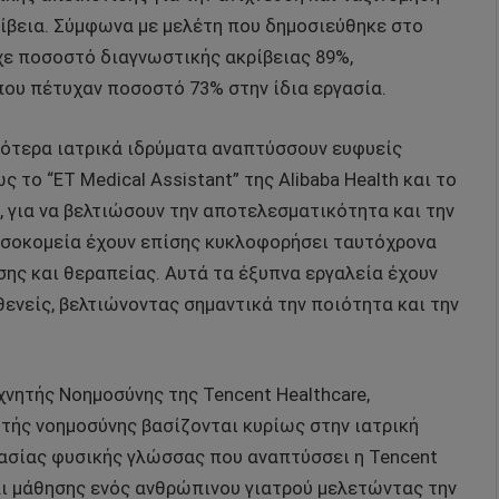
ίβεια. Σύμφωνα με μελέτη που δημοσιεύθηκε στο
χε ποσοστό διαγνωστικής ακρίβειας 89%,
ου πέτυχαν ποσοστό 73% στην ίδια εργασία.
σσότερα ιατρικά ιδρύματα αναπτύσσουν ευφυείς
το “ET Medical Assistant” της Alibaba Health και το
l, για να βελτιώσουν την αποτελεσματικότητα και την
οσοκομεία έχουν επίσης κυκλοφορήσει ταυτόχρονα
ης και θεραπείας. Αυτά τα έξυπνα εργαλεία έχουν
θενείς, βελτιώνοντας σημαντικά την ποιότητα και την
χνητής Νοημοσύνης της Tencent Healthcare,
ητής νοημοσύνης βασίζονται κυρίως στην ιατρική
γασίας φυσικής γλώσσας που αναπτύσσει η Tencent
ι μάθησης ενός ανθρώπινου γιατρού μελετώντας την