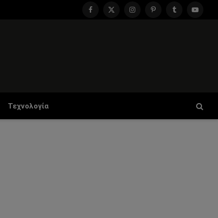
Facebook
X
Instagram
Pinterest
Tumblr
YouTu
(Twitter)
Τεχνολογία