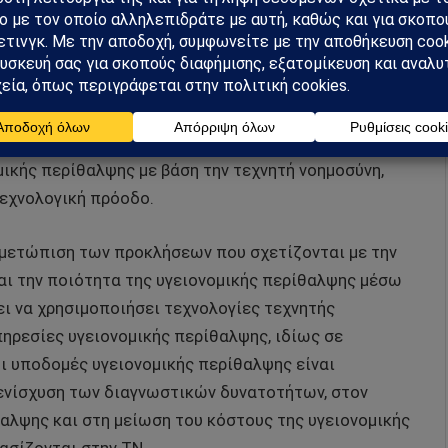
ιμετώπιση των προκλήσεων που θέτει η ταχεία
 απαιτήσεις υγειονομικής περίθαλψης. Με την
στα συστήματα υγειονομικής περίθαλψης, η Κίνα
βειας, στη βελτιστοποίηση των θεραπευτικών
 σε υπηρεσίες υγειονομικής περίθαλψης, ιδίως σε
 η Κίνα στοχεύει να καθιερωθεί ως παγκόσμιος
μικής περίθαλψης με βάση την τεχνητή νοημοσύνη,
τεχνολογική πρόοδο.
τιμετώπιση των προκλήσεων που σχετίζονται με την
αι την ποιότητα της υγειονομικής περίθαλψης μέσω
ει να χρησιμοποιήσει τεχνολογίες τεχνητής
πηρεσίες υγειονομικής περίθαλψης, ιδίως σε
ι υποδομές υγειονομικής περίθαλψης είναι
ν ενίσχυση των διαγνωστικών δυνατοτήτων, στον
αλψης και στη μείωση του κόστους της υγειονομικής