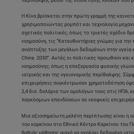
περίθαλψης μέσω της υιοθέτησης λύσεων που β
Η Κίνα βρίσκεται στην πρώτη γραμμή της καινοτ
χρησιμοποιώντας ρομπότ και τεχνολογία μηχανών
σχετικές πολιτικές, όπως το τριετές σχέδιο δρά
νοημοσύνη, τις “Κατευθυντήριες γνώμες για την
ανάπτυξης των μεγάλων δεδομένων στην υγεία κα
China. 2030”. Αυτές οι πολιτικές προωθούν κα
νοημοσύνης, όπως η επεξεργασία φυσικής γλώσσ
ιατρικής και της υγειονομικής περίθαλψης. Σύμφ
επιχειρήσεις συγκέντρωσαν χρηματοδότηση ύψους
2,4 δισ. δολάρια των ομολόγων τους στις ΗΠΑ, 
παγκόσμιων επενδύσεων σε νεοφυείς επιχειρήσε
Μια αξιοσημείωτη μελέτη περίπτωσης είναι η α
του καρκίνου στο Εθνικό Κέντρο Καρκίνου του Π
βαθιάς μάθησης ικανό να αναλύει δεδομένα ιατρ