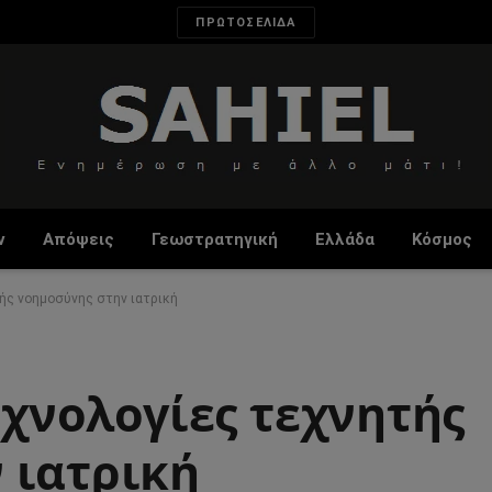
ΠΡΩΤΟΣΕΛΙΔΑ
ν
Απόψεις
Γεωστρατηγική
Ελλάδα
Κόσμος
τής νοημοσύνης στην ιατρική
Τεχνολογίες τεχνητής
 ιατρική