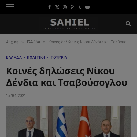
Facebook
X
Instagram
Pinterest
Tumblr
YouTube
(Twitter)
»
»
Αρχική
Ελλάδα
Kοινές δηλώσεις Νίκου Δένδια και Τσαβούσογλου
ΕΛΛΆΔΑ
ΠΟΛΙΤΙΚΉ
ΤΟΥΡΚΊΑ
Kοινές δηλώσεις Νίκου
Δένδια και Τσαβούσογλου
15/04/2021