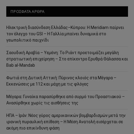
ΠΡΟΣΦΑΤΑ ΑΡΘΡΑ
Ηλεκτρική διασύνδεση Ελλάδας–Κύπρου: Η Meridiam παίρνει
τον έλεγχο του GSI – Η Γαλλία μπαίνει δυναμικά στο
γεωπολιτικό παιχνίδι
Σαουδική Αραβία – Υεμένη: Το Ριάντ προετοιμάζει μεγάλη
στρατιωτική επιχείρηση – Στο επίκεντρο Ερυθρά Θάλασσα και
Bab al-Mandab
Φωτιά στη Δυτική Αττική: Πύρινος κλοιός στα Μέγαρα –
Εκκενώσεις με 112 και μάχη με τις φλόγες
Μέγαρα: Γυναίκα παρασύρθηκε από συρμό του Προαστιακού –
Ανασύρθηκε χωρίς τις αισθήσεις της
ΗΠΑ – Ιράν: Νέος γύρος αμερικανικών βομβαρδισμών μετά την
ιρανική πυραυλική επίθεση – Η Μέση Ανατολή εισέρχεται σε
ακόμη πιο επικίνδυνη φάση