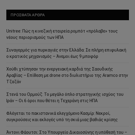
ΠΡΟΣΦΑΤΑ ΑΡΘΡΑ
Unitree: Πώς η κινεζική εταιρεία ρομπότ «πρόλαβε» τους
νέους περιορισμούς των ΗΠΑ
Συναγερμός για πυρκαγιές στην Ελλάδα: Σε πλήρη επιφυλακή
ο κρατικός μηχανισμός – Άνεμοι έως 9 μποφόρ
Χούθι χτύπησαν την ενεργειακή καρδιά της Σαουδικής
Αραβίας – Επίθεση με drone στο διυλιστήριο της Aramco στην
Τζαζάν
Στενά του Ορμούζ: Το μεγάλο όπλο στρατηγικής ισχύος του
Ιράν – Οι 6 όροι που θέτει η Τεχεράνη στις ΗΠΑ
Φλέγεται το πακιστανικά ελεγχόμενο Κασμίρ: Νεκροί,
συγκρούσεις και εκλογές υπό τη σκιά μιας βαθιάς κρίσης
Άντονι Φάουτσι: Στο Υπουργείο Δικαιοσύνης η υπόθεσή του –