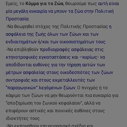
Εμείς, το
Κόμμα για τα Ζώα
, θεωρούμε πως
αυτή είναι
μία μεγάλη ευκαιρία να μπουν τα ζώα στην Πολιτική
Προστασία:
-Να θεωρηθεί στόχος της Πολιτικής Προστασίας
η
ασφάλεια της ζωής όλων των ζώων και των
ενδιαιτημάτων ή/και των οικοσυστημάτων τους.
-Να επιβληθούν
προδιαγραφές ασφάλειας στις
κτηνοτροφικές εγκαταστάσεις και –κυρίως- να
αποδίδονται ευθύνες για την τήρηση αυτών των
μέτρων ασφαλείας στους οικοδεσπότες των ζώων
συντροφιάς και στους εκμεταλλευτές των
“παραγωγικών” λεγόμενων ζώων.
Ο πνιγμός ή το
κάψιμο των ζώων να μην θεωρούνται πια ευκαιρία για
“αποζημίωση του ζωικού κεφαλαίου”, αλλά να
επιφέρουν αστικές και ποινικές ευθύνες στους
ιδιοκτήτες τους.
-Να εκπονηθούν επιχειρησιακά σχέδια και