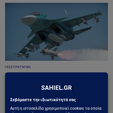
ΓΕΩΣΤΡΑΤΗΓΙΚΉ
Ρωσία: Δορυφορικές εικόνες αποκαλύπτουν νέα
οχυρωμένα καταφύγια αεροσκαφών – Η Μόσχα
προετοιμάζεται για βαθύτερο πόλεμο φθοράς
31/07/2026