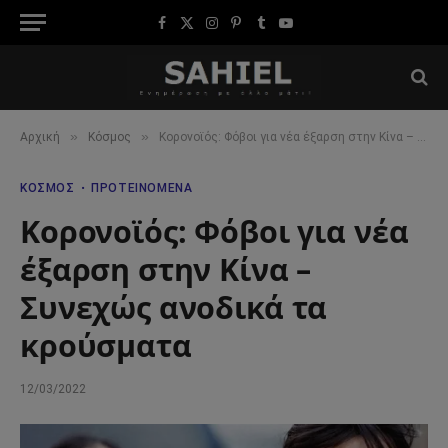
Facebook
X
Instagram
Pinterest
Tumblr
YouTube
(Twitter)
»
»
Αρχική
Κόσμος
Κορονοϊός: Φόβοι για νέα έξαρση στην Κίνα – Συνεχώς ανοδικά τα κρούσματα
ΚΌΣΜΟΣ
ΠΡΟΤΕΙΝΌΜΕΝΑ
Κορονοϊός: Φόβοι για νέα
έξαρση στην Κίνα –
Συνεχώς ανοδικά τα
κρούσματα
12/03/2022