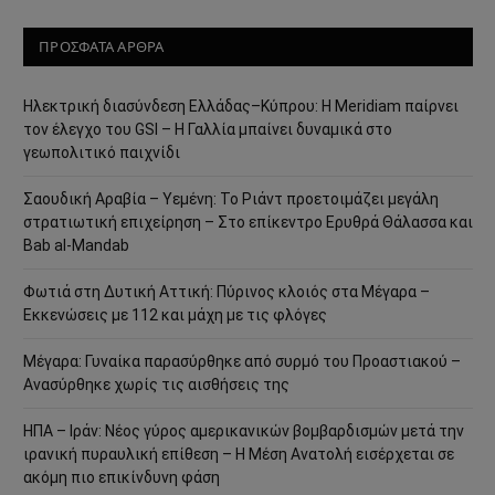
ΠΡΟΣΦΑΤΑ ΑΡΘΡΑ
Ηλεκτρική διασύνδεση Ελλάδας–Κύπρου: Η Meridiam παίρνει
τον έλεγχο του GSI – Η Γαλλία μπαίνει δυναμικά στο
γεωπολιτικό παιχνίδι
Σαουδική Αραβία – Υεμένη: Το Ριάντ προετοιμάζει μεγάλη
στρατιωτική επιχείρηση – Στο επίκεντρο Ερυθρά Θάλασσα και
Bab al-Mandab
Φωτιά στη Δυτική Αττική: Πύρινος κλοιός στα Μέγαρα –
Εκκενώσεις με 112 και μάχη με τις φλόγες
Μέγαρα: Γυναίκα παρασύρθηκε από συρμό του Προαστιακού –
Ανασύρθηκε χωρίς τις αισθήσεις της
ΗΠΑ – Ιράν: Νέος γύρος αμερικανικών βομβαρδισμών μετά την
ιρανική πυραυλική επίθεση – Η Μέση Ανατολή εισέρχεται σε
ακόμη πιο επικίνδυνη φάση