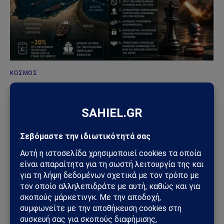
ΚΌΣΜΟΣ
Στενά του Ορμούζ: Το μεγάλο όπλο στρατηγικής
ισχύος του Ιράν – Οι 6 όροι που θέτει η Τεχεράνη
στις ΗΠΑ
09/08/2026