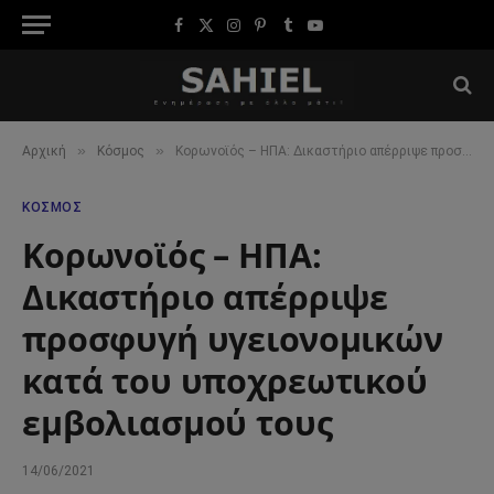
Facebook
X
Instagram
Pinterest
Tumblr
YouTube
(Twitter)
»
»
Αρχική
Κόσμος
Κορωνοϊός – ΗΠΑ: Δικαστήριο απέρριψε προσφυγή υγειονομικών κατά του υποχρεωτικού εμβολιασμού τους
ΚΌΣΜΟΣ
Κορωνοϊός – ΗΠΑ:
Δικαστήριο απέρριψε
προσφυγή υγειονομικών
κατά του υποχρεωτικού
εμβολιασμού τους
14/06/2021