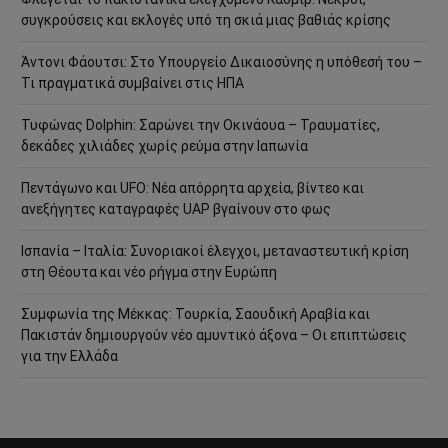
συγκρούσεις και εκλογές υπό τη σκιά μιας βαθιάς κρίσης
Άντονι Φάουτσι: Στο Υπουργείο Δικαιοσύνης η υπόθεσή του –
Τι πραγματικά συμβαίνει στις ΗΠΑ
Τυφώνας Dolphin: Σαρώνει την Οκινάουα – Τραυματίες,
δεκάδες χιλιάδες χωρίς ρεύμα στην Ιαπωνία
Πεντάγωνο και UFO: Νέα απόρρητα αρχεία, βίντεο και
ανεξήγητες καταγραφές UAP βγαίνουν στο φως
Ισπανία – Ιταλία: Συνοριακοί έλεγχοι, μεταναστευτική κρίση
στη Θέουτα και νέο ρήγμα στην Ευρώπη
Συμφωνία της Μέκκας: Τουρκία, Σαουδική Αραβία και
Πακιστάν δημιουργούν νέο αμυντικό άξονα – Οι επιπτώσεις
για την Ελλάδα