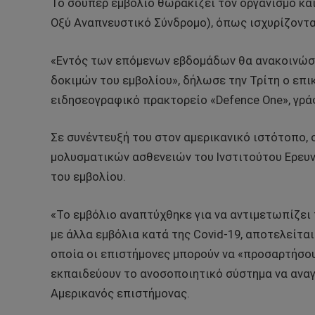
Το σούπερ εμβόλιο θωρακίζει τον οργανισμό κα
Οξύ Αναπνευστικό Σύνδρομο), όπως ισχυρίζοντα
«Εντός των επόμενων εβδομάδων θα ανακοινώσ
δοκιμών του εμβολίου», δήλωσε την Τρίτη ο επ
ειδησεογραφικό πρακτορείο «Defence One», γράφ
Σε συνέντευξή του στον αμερικανικό ιστότοπο, 
μολυσματικών ασθενειών του Ινστιτούτου Ερευνώ
του εμβολίου.
«Το εμβόλιο αναπτύχθηκε για να αντιμετωπίζει
με άλλα εμβόλια κατά της Covid-19, αποτελείται
οποία οι επιστήμονες μπορούν να «προσαρτήσο
εκπαιδεύουν το ανοσοποιητικό σύστημα να αναγν
Αμερικανός επιστήμονας.