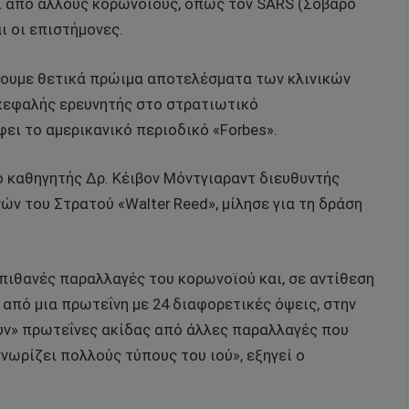
ι από άλλους κορωνοϊούς, όπως τον SARS (Σοβαρό
ι οι επιστήμονες.
ουμε θετικά πρώιμα αποτελέσματα των κλινικών
ικεφαλής ερευνητής στο στρατιωτικό
ει το αμερικανικό περιοδικό «Forbes».
ο καθηγητής Δρ. Κέιβον Μόντγιαραντ διευθυντής
ν του Στρατού «Walter Reed», μίλησε για τη δράση
 πιθανές παραλλαγές του κορωνοϊού και, σε αντίθεση
 από μια πρωτεΐνη με 24 διαφορετικές όψεις, στην
υν» πρωτεΐνες ακίδας από άλλες παραλλαγές που
ωρίζει πολλούς τύπους του ιού», εξηγεί ο