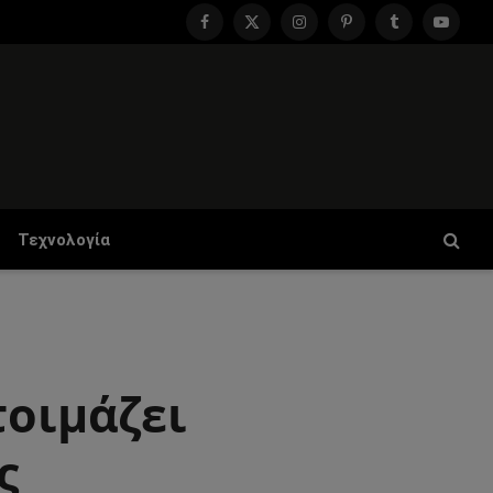
Facebook
X
Instagram
Pinterest
Tumblr
YouTu
(Twitter)
Τεχνολογία
τοιμάζει
ς