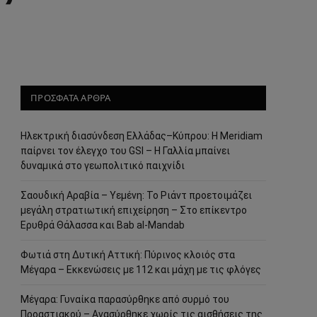
ΠΡΟΣΦΑΤΑ ΑΡΘΡΑ
Ηλεκτρική διασύνδεση Ελλάδας–Κύπρου: Η Meridiam
παίρνει τον έλεγχο του GSI – Η Γαλλία μπαίνει
δυναμικά στο γεωπολιτικό παιχνίδι
Σαουδική Αραβία – Υεμένη: Το Ριάντ προετοιμάζει
μεγάλη στρατιωτική επιχείρηση – Στο επίκεντρο
Ερυθρά Θάλασσα και Bab al-Mandab
Φωτιά στη Δυτική Αττική: Πύρινος κλοιός στα
Μέγαρα – Εκκενώσεις με 112 και μάχη με τις φλόγες
Μέγαρα: Γυναίκα παρασύρθηκε από συρμό του
Προαστιακού – Ανασύρθηκε χωρίς τις αισθήσεις της