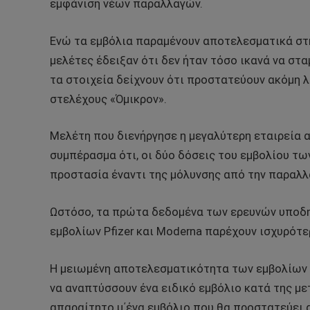
εμφάνιση νέων παραλλαγών.
Ενώ τα εμβόλια παραμένουν αποτελεσματικά στ
μελέτες έδειξαν ότι δεν ήταν τόσο ικανά να στ
τα στοιχεία δείχνουν ότι προστατεύουν ακόμη λ
στελέχους «Όμικρον».
Μελέτη που διενήργησε η μεγαλύτερη εταιρεία 
συμπέρασμα ότι, οι δύο δόσεις του εμβολίου τω
προστασία έναντι της μόλυνσης από την παραλλ
Ωστόσο, τα πρώτα δεδομένα των ερευνών υποδη
εμβολίων Pfizer και Moderna παρέχουν ισχυρότε
Η μειωμένη αποτελεσματικότητα των εμβολίων 
να αναπτύσσουν ένα ειδικό εμβόλιο κατά της με
απαραίτητο μ΄ένα εμβόλιο που θα προστατεύει 