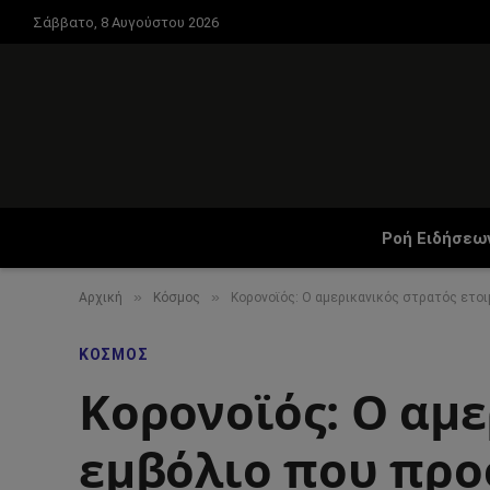
Σάββατο, 8 Αυγούστου 2026
Ροή Ειδήσεω
»
»
Αρχική
Κόσμος
Κορονοϊός: Ο αμερικανικός στρατός ετοι
ΚΌΣΜΟΣ
Κορονοϊός: Ο αμε
εμβόλιο που προσ