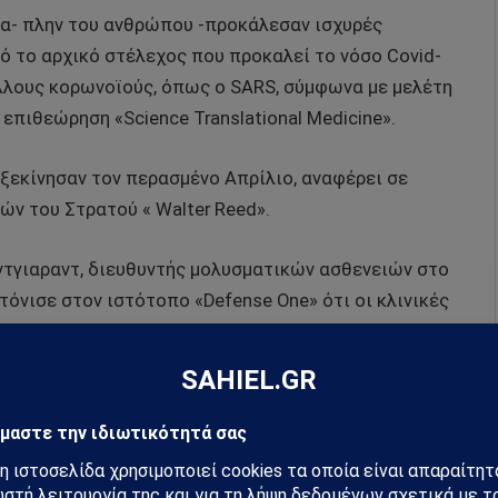
τα- πλην του ανθρώπου -προκάλεσαν ισχυρές
 το αρχικό στέλεχος που προκαλεί το νόσο Covid-
λλους κορωνοϊούς, όπως ο SARS, σύμφωνα με μελέτη
πιθεώρηση «Science Translational Medicine».
ξεκίνησαν τον περασμένο Απρίλιο, αναφέρει σε
ών του Στρατού « Walter Reed».
όντγιαραντ, διευθυντής μολυσματικών ασθενειών στο
τόνισε στον ιστότοπο «Defense One» ότι οι κλινικές
ν εμβολιαστεί κατά του κορωνοιού και δεν είχαν
διαφορετικές θερμοκρασίες γεγονός που διευκολύνει
ρωνοϊούς σημαίνει ότι θα μπορούσε επίσης να