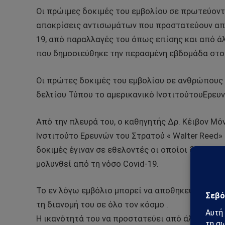
Οι πρώιμες δοκιμές του εμβολίου σε πρωτεύον
αποκρίσεις αντισωμάτων που προστατεύουν από
19, από παραλλαγές του όπως επίσης και από ά
που δημοσιεύθηκε την περασμένη εβδομάδα στο ε
Οι πρώτες δοκιμές του εμβολίου σε ανθρώπους 
δελτίου Τύπου το αμερικανικό ΙνστιτούτουΕρευν
Από την πλευρά του, ο καθηγητής Δρ. Κέιβον Μ
Ινστιτούτο Ερευνών του Στρατού « Walter Reed» 
δοκιμές έγιναν σε εθελοντές οι οποίοι δεν είχα
μολυνθεί από τη νόσο Covid-19.
Το εν λόγω εμβόλιο μπορεί να αποθηκευτεί σε 
τη διανομή του σε όλο τον κόσμο .
Η ικανότητά του να προστατεύει από άλλους κο