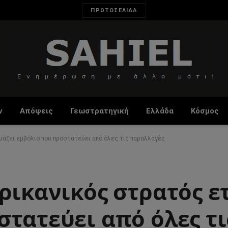
ΠΡΩΤΟΣΕΛΙΔΑ
ν
Απόψεις
Γεωστρατηγική
Ελλάδα
Κόσμος
μάζει εμβόλιο που προστατεύει από όλες τις παραλλαγές
ρικανικός στρατός ε
τατεύει από όλες τι