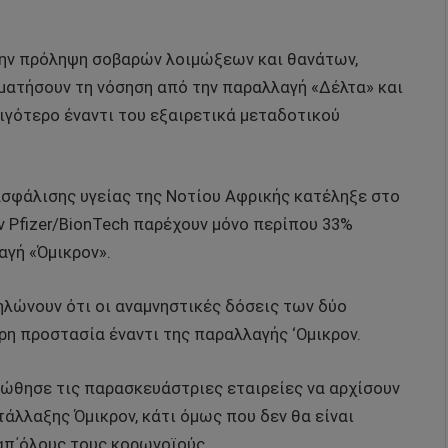
ην πρόληψη σοβαρών λοιμώξεων και θανάτων,
αματήσουν τη νόσηση από την παραλλαγή «Δέλτα» και
ιγότερο έναντι του εξαιρετικά μεταδοτικού
ασφάλισης υγείας της Νοτίου Αφρικής κατέληξε στο
ν Pfizer/BionTech παρέχουν μόνο περίπου 33%
αγή «Όμικρον».
λώνουν ότι οι αναμνηστικές δόσεις των δύο
ρη προστασία έναντι της παραλλαγής ‘Ομικρον.
ώθησε τις παρασκευάστριες εταιρείες να αρχίσουν
τάλλαξης Όμικρον, κάτι όμως που δεν θα είναι
απ΄όλους τους κορωνοϊούς .