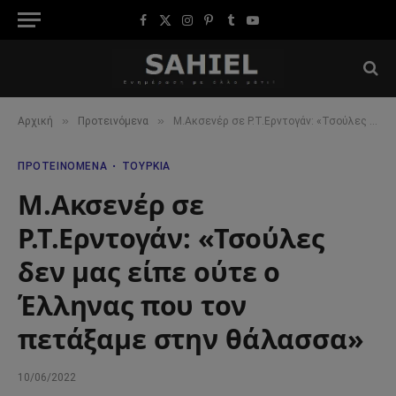
Facebook
X
Instagram
Pinterest
Tumblr
YouTube
(Twitter)
»
»
Αρχική
Προτεινόμενα
M.Ακσενέρ σε Ρ.Τ.Ερντογάν: «Τσούλες δεν μας είπε ούτε ο Έλληνας που τον πετάξαμε στην θάλασσα»
ΠΡΟΤΕΙΝΌΜΕΝΑ
ΤΟΥΡΚΊΑ
M.Ακσενέρ σε
Ρ.Τ.Ερντογάν: «Τσούλες
δεν μας είπε ούτε ο
Έλληνας που τον
πετάξαμε στην θάλασσα»
10/06/2022