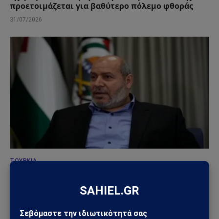
προετοιμάζεται για βαθύτερο πόλεμο φθοράς
31/07/2026
ΤΟΥΡΚΊΑ
Τουρκία – Χαμάς: Ο Χακάν Φιντάν συναντήθηκε
με τον νέο ηγέτη της Χαμάς – Ισχυρό γεωπολιτικό
μήνυμα προς Ισραήλ και Δύση
30/07/2026