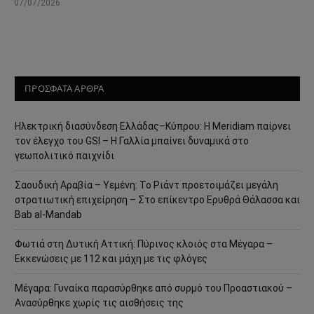
07/07/2026
ΠΡΟΣΦΑΤΑ ΑΡΘΡΑ
Ηλεκτρική διασύνδεση Ελλάδας–Κύπρου: Η Meridiam παίρνει
τον έλεγχο του GSI – Η Γαλλία μπαίνει δυναμικά στο
γεωπολιτικό παιχνίδι
Σαουδική Αραβία – Υεμένη: Το Ριάντ προετοιμάζει μεγάλη
στρατιωτική επιχείρηση – Στο επίκεντρο Ερυθρά Θάλασσα και
Bab al-Mandab
Φωτιά στη Δυτική Αττική: Πύρινος κλοιός στα Μέγαρα –
Εκκενώσεις με 112 και μάχη με τις φλόγες
Μέγαρα: Γυναίκα παρασύρθηκε από συρμό του Προαστιακού –
Ανασύρθηκε χωρίς τις αισθήσεις της