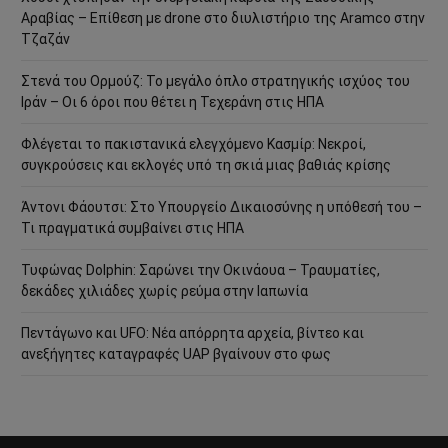
Αραβίας – Επίθεση με drone στο διυλιστήριο της Aramco στην
Τζαζάν
Στενά του Ορμούζ: Το μεγάλο όπλο στρατηγικής ισχύος του
Ιράν – Οι 6 όροι που θέτει η Τεχεράνη στις ΗΠΑ
Φλέγεται το πακιστανικά ελεγχόμενο Κασμίρ: Νεκροί,
συγκρούσεις και εκλογές υπό τη σκιά μιας βαθιάς κρίσης
Άντονι Φάουτσι: Στο Υπουργείο Δικαιοσύνης η υπόθεσή του –
Τι πραγματικά συμβαίνει στις ΗΠΑ
Τυφώνας Dolphin: Σαρώνει την Οκινάουα – Τραυματίες,
δεκάδες χιλιάδες χωρίς ρεύμα στην Ιαπωνία
Πεντάγωνο και UFO: Νέα απόρρητα αρχεία, βίντεο και
ανεξήγητες καταγραφές UAP βγαίνουν στο φως