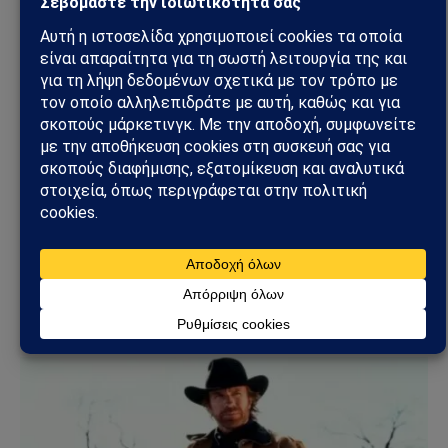
LIFESTYLE
Έφυγε από τη ζωή η Μαίρη Λίντα – Σίγησε μία
από τις μεγαλύτερες φωνές του ελληνικού
λαϊκού τραγουδιού
22/07/2026