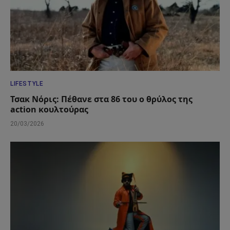
LIFESTYLE
Τσακ Νόρις: Πέθανε στα 86 του ο θρύλος της
action κουλτούρας
20/03/2026