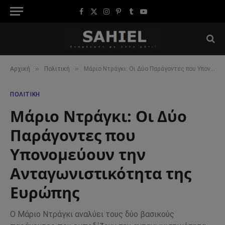
Facebook
X
Instagram
Pinterest
Tumblr
YouTube
(Twitter)
»
»
Αρχική
Πολιτική
Μάριο Ντράγκι: Οι Δύο Παράγοντες που Υπονομεύουν την Ανταγωνιστικότητα της Ευρώπης
ΠΟΛΙΤΙΚΉ
Μάριο Ντράγκι: Οι Δύο
Παράγοντες που
Υπονομεύουν την
Ανταγωνιστικότητα της
Ευρώπης
Ο Μάριο Ντράγκι αναλύει τους δύο βασικούς