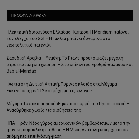
ΠΡΟΣΦΑΤΑ ΑΡΘΡΑ
Ηλεκτρική διασύνδεση Ελλάδας–Κύπρου: Η Meridiam παίρνει
τον έλεγχο του GSI – Η Γαλλία μπαίνει δυναμικά στο
γεωπολιτικό παιχνίδι
Σαουδική Αραβία – Υεμένη: Το Ριάντ προετοιμάζει μεγάλη
στρατιωτική επιχείρηση – Στο επίκεντρο Ερυθρά Θάλασσα και
Bab al-Mandab
Φωτιά στη Δυτική Αττική: Πύρινος κλοιός στα Μέγαρα –
Εκκενώσεις με 112 και μάχη με τις φλόγες
Μέγαρα: Γυναίκα παρασύρθηκε από συρμό του Προαστιακού –
Ανασύρθηκε χωρίς τις αισθήσεις της
ΗΠΑ – Ιράν: Νέος γύρος αμερικανικών βομβαρδισμών μετά την
ιρανική πυραυλική επίθεση – Η Μέση Ανατολή εισέρχεται σε
ακόμη πιο επικίνδυνη φάση