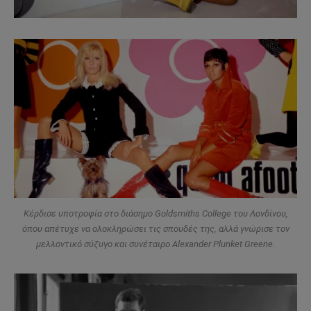
Κέρδισε υποτροφία στο διάσημο Goldsmiths College του Λονδίνου,
όπου απέτυχε να ολοκληρώσει τις σπουδές της, αλλά γνώρισε τον
μελλοντικό σύζυγο και συνέταιρο Alexander Plunket Greene.