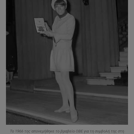
Το 1966 της απονεμήθηκε το βραβείο OBE για τη συμβολή της στη