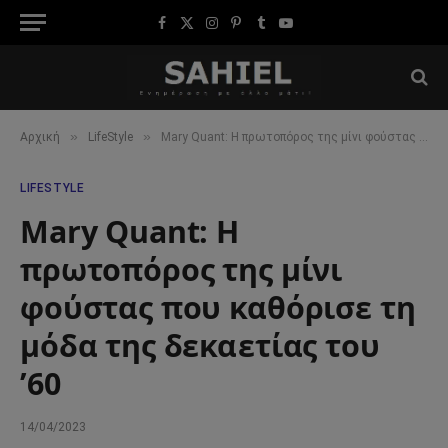
Facebook
X
Instagram
Pinterest
Tumblr
YouTube
(Twitter)
»
»
Αρχική
LifeStyle
Mary Quant: Η πρωτοπόρος της μίνι φούστας που καθόρισε τη μόδα της δεκαετίας του ’60
LIFESTYLE
Mary Quant: Η
πρωτοπόρος της μίνι
φούστας που καθόρισε τη
μόδα της δεκαετίας του
’60
14/04/2023