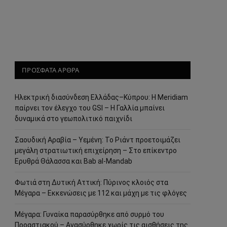
ΠΡΟΣΦΑΤΑ ΑΡΘΡΑ
Ηλεκτρική διασύνδεση Ελλάδας–Κύπρου: Η Meridiam
παίρνει τον έλεγχο του GSI – Η Γαλλία μπαίνει
δυναμικά στο γεωπολιτικό παιχνίδι
Σαουδική Αραβία – Υεμένη: Το Ριάντ προετοιμάζει
μεγάλη στρατιωτική επιχείρηση – Στο επίκεντρο
Ερυθρά Θάλασσα και Bab al-Mandab
Φωτιά στη Δυτική Αττική: Πύρινος κλοιός στα
Μέγαρα – Εκκενώσεις με 112 και μάχη με τις φλόγες
Μέγαρα: Γυναίκα παρασύρθηκε από συρμό του
Προαστιακού – Ανασύρθηκε χωρίς τις αισθήσεις της