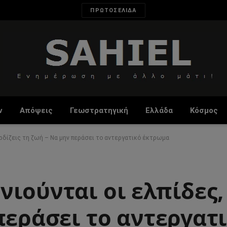
ΠΡΩΤΟΣΕΛΙΔΑ
ν
Απόψεις
Γεωστρατηγική
Ελλάδα
Κόσμος
ερδίζεις τη ζωή – Να μην περάσει το αντεργατικό έκτρωμα
ιούνται οι ελπίδες,
περάσει το αντεργατ