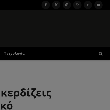
Facebook
X
Instagram
Pinterest
Tumblr
YouTu
(Twitter)
Τεχνολογία
 κερδίζεις
ικό