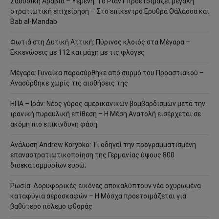
Σαουδική Αραβία – Υεμένη: Το Ριάντ προετοιμάζει μεγάλη
στρατιωτική επιχείρηση – Στο επίκεντρο Ερυθρά Θάλασσα και
Bab al-Mandab
Φωτιά στη Δυτική Αττική: Πύρινος κλοιός στα Μέγαρα –
Εκκενώσεις με 112 και μάχη με τις φλόγες
Μέγαρα: Γυναίκα παρασύρθηκε από συρμό του Προαστιακού –
Ανασύρθηκε χωρίς τις αισθήσεις της
ΗΠΑ – Ιράν: Νέος γύρος αμερικανικών βομβαρδισμών μετά την
ιρανική πυραυλική επίθεση – Η Μέση Ανατολή εισέρχεται σε
ακόμη πιο επικίνδυνη φάση
Ανάλυση Andrew Korybko: Τι οδηγεί την προγραμματισμένη
επαναστρατιωτικοποίηση της Γερμανίας ύψους 800
δισεκατομμυρίων ευρώ;
Ρωσία: Δορυφορικές εικόνες αποκαλύπτουν νέα οχυρωμένα
καταφύγια αεροσκαφών – Η Μόσχα προετοιμάζεται για
βαθύτερο πόλεμο φθοράς