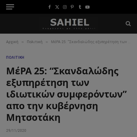
Facebook
X
Instagram
Pinterest
Tumblr
YouTube
(Twitter)
»
»
Αρχική
Πολιτική
ΜέΡΑ 25: “Σκανδαλώδης εξυπηρέτηση των ιδιωτικών συμφερόντων” απο την κυβέρνηση Μητσοτάκη
ΠΟΛΙΤΙΚΉ
ΜέΡΑ 25: “Σκανδαλώδης
εξυπηρέτηση των
ιδιωτικών συμφερόντων”
απο την κυβέρνηση
Μητσοτάκη
29/11/2020