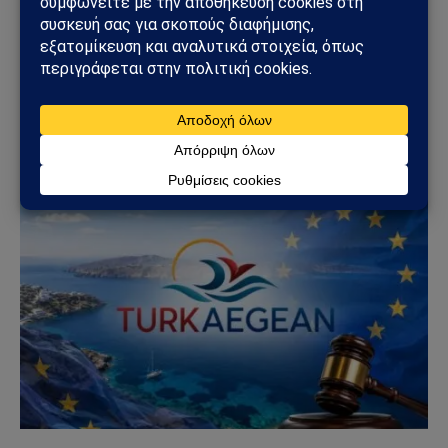
ΠΟΛΙΤΙΚΉ
Κυριάκος Βελόπουλος: «Βυθίστε τους Τούρκους
στο Αιγαίο» – Η δήλωση που άναψε φωτιές στη
Βουλή
06/06/2026