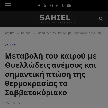
Facebook
X
Instagram
Pinterest
Tumblr
YouTube
(Twitter)
»
»
Αρχική
Καιρός
Μεταβολή του καιρού με Θυελλώδεις ανέμους και σημαντική πτώση της θερμοκρασίας το Σαββατοκύριακο
ΚΑΙΡΌΣ
Μεταβολή του καιρού με
Θυελλώδεις ανέμους και
σημαντική πτώση της
θερμοκρασίας το
Σαββατοκύριακο
17/11/2023