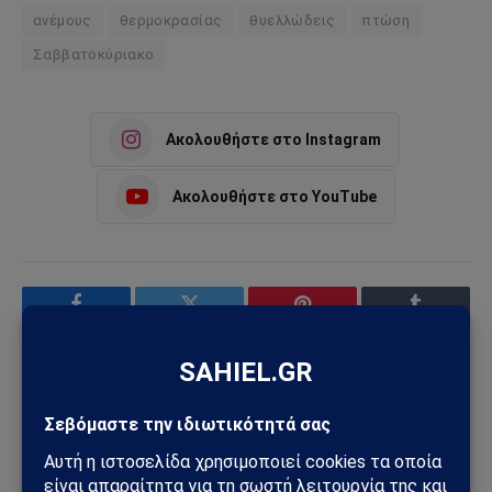
ανέμους
θερμοκρασίας
θυελλώδεις
πτώση
Σαββατοκύριακο
Ακολουθήστε στο Instagram
Ακολουθήστε στο YouTube
Facebook
Twitter
Pinterest
Tumblr
Sahiel Newsroom
Facebook
X
Pinterest
Instagram
Tumblr
(Twitter)
Το Sahiel.gr είναι ανεξάρτητη ψηφιακή πύλη ενημέρωσης