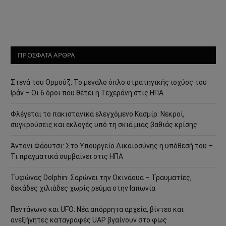
ΠΡΟΣΦΑΤΑ ΑΡΘΡΑ
Στενά του Ορμούζ: Το μεγάλο όπλο στρατηγικής ισχύος του
Ιράν – Οι 6 όροι που θέτει η Τεχεράνη στις ΗΠΑ
Φλέγεται το πακιστανικά ελεγχόμενο Κασμίρ: Νεκροί,
συγκρούσεις και εκλογές υπό τη σκιά μιας βαθιάς κρίσης
Άντονι Φάουτσι: Στο Υπουργείο Δικαιοσύνης η υπόθεσή του –
Τι πραγματικά συμβαίνει στις ΗΠΑ
Τυφώνας Dolphin: Σαρώνει την Οκινάουα – Τραυματίες,
δεκάδες χιλιάδες χωρίς ρεύμα στην Ιαπωνία
Πεντάγωνο και UFO: Νέα απόρρητα αρχεία, βίντεο και
ανεξήγητες καταγραφές UAP βγαίνουν στο φως