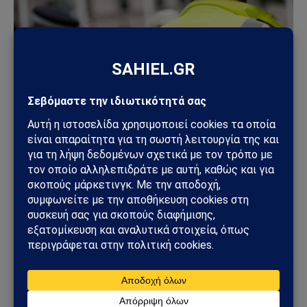
ΚΌΣΜΟΣ
Βρετανία: Πακιστανικής καταγωγής άνδρας
συνελήφθη μετά από επίθεση με μαχαίρι σε
17χρονη – Σοκ από το βίντεο της επίθεσης
13/06/2026