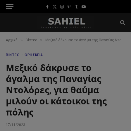
Facebook
X
Instagram
Pinterest
Tumblr
YouTube
(Twitter)
»
»
Αρχική
Βίντεο
Μεξικό δάκρυσε το άγαλμα της Παναγίας Ντολόρες, για θαύμα μιλούν οι κάτοικοι της πόλης
ΒΊΝΤΕΟ
ΘΡΗΣΚΕΊΑ
Μεξικό δάκρυσε το
άγαλμα της Παναγίας
Ντολόρες, για θαύμα
μιλούν οι κάτοικοι της
πόλης
17/11/2023