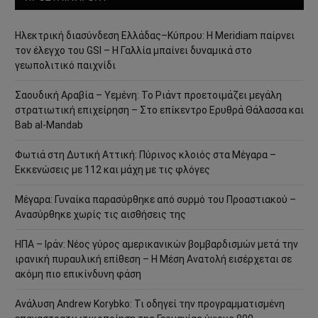
Ηλεκτρική διασύνδεση Ελλάδας–Κύπρου: Η Meridiam παίρνει
τον έλεγχο του GSI – Η Γαλλία μπαίνει δυναμικά στο
γεωπολιτικό παιχνίδι
Σαουδική Αραβία – Υεμένη: Το Ριάντ προετοιμάζει μεγάλη
στρατιωτική επιχείρηση – Στο επίκεντρο Ερυθρά Θάλασσα και
Bab al-Mandab
Φωτιά στη Δυτική Αττική: Πύρινος κλοιός στα Μέγαρα –
Εκκενώσεις με 112 και μάχη με τις φλόγες
Μέγαρα: Γυναίκα παρασύρθηκε από συρμό του Προαστιακού –
Ανασύρθηκε χωρίς τις αισθήσεις της
ΗΠΑ – Ιράν: Νέος γύρος αμερικανικών βομβαρδισμών μετά την
ιρανική πυραυλική επίθεση – Η Μέση Ανατολή εισέρχεται σε
ακόμη πιο επικίνδυνη φάση
Ανάλυση Andrew Korybko: Τι οδηγεί την προγραμματισμένη