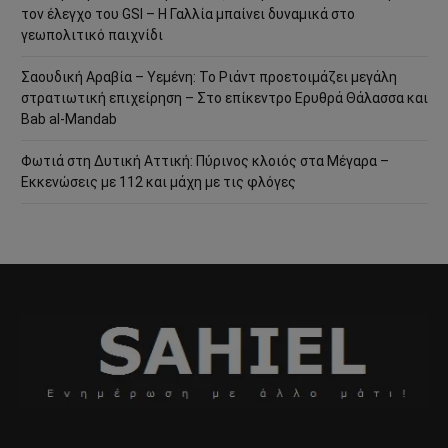
τον έλεγχο του GSI – Η Γαλλία μπαίνει δυναμικά στο
γεωπολιτικό παιχνίδι
Σαουδική Αραβία – Υεμένη: Το Ριάντ προετοιμάζει μεγάλη
στρατιωτική επιχείρηση – Στο επίκεντρο Ερυθρά Θάλασσα και
Bab al-Mandab
Φωτιά στη Δυτική Αττική: Πύρινος κλοιός στα Μέγαρα –
Εκκενώσεις με 112 και μάχη με τις φλόγες