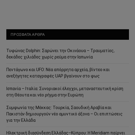
ΠΡΟΣΦΑΤΑ ΑΡΘΡΑ
Τυφώνας Dolphin: Σαρώνει την Οκινάουα – Τραυματίες,
δεκάδες χιλιάδες χωρίς ρεύμα στην Ιαπωνία
Πεντάγωνο και UFO: Νέα απόρρητα αρχεία, βίντεο και
ανεξήγητες καταγραφές UAP βγαίνουν στο φως
Ισπανία – Ιταλία: Συνοριακοί έλεγχοι, μεταναστευτική κρίση
στη Θέουτα και νέο ρήγμα στην Ευρώπη
Συμφωνία της Μέκκας: Τουρκία, Σαουδική Αραβία και
Πακιστάν δημιουργούν νέο αμυντικό άξονα – Οι επιπτώσεις
για την Ελλάδα
Ηλεκτρική διασύνδεση Ελλάδας–Κύπρου: Η Meridiam παίρνει