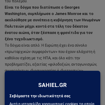
του πολέμου.
Είναι το δόγμα που διατύπωσε ο Georges
Washington, συμπλήρωσε ο James Monroe και το
ακολούθησε με συνέπεια η κυβέρνηση των Ηνωμένων
Πολιτειών μέχρι κοντά στα τέλη του δέκατου
ένατου αιώνα, όταν ξέσπασε η φρενίτιδα για τον
ξένο τυχοδιωκτισμό.
Το δόγμα είναι απλό. Η Ευρώπη έχει ένα σύνολο
«πρωταρχικών συμφερόντων» που έχουν ελάχιστη ή
καθόλου σχέση με τις ΗΠΑ, και όλο κάτι την
προβληματίζει, εξαιτίας «φιλοδοξιών, ανταγωνισμών,
συμφερόντων, ιδιοσυγκρασίας ή ιδιοτροπιών».
Οι ΗΠΑ είναι μια μεγάλη δύναμη που χωρίζεται από την
Ευρώπη από έναν μεγάλο ωκεανό κι ο οποίος, παρ
όλες τις αλλαγές στον πόλεμο, εξακολουθεί να είναι
ένα ισχυρό πλεονέκτημα άμυνας.
Στις συνηθισμένες ή τακτικές περιπέτειες της