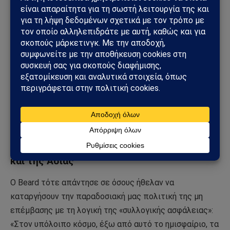
ευρωπαϊκής πολιτικής, οι Ηνωμένες Πολιτείες δεν
θα πρέπει να εμπλέκονται σε καμία χώρα με
μόνιμους δεσμούς.
Πρέπει να προωθούν το ελεύθερο εμπόριο και να μην
επιβάλλουν τίποτα στις σχέσεις τους με όλες τις
κυβερνήσεις αντίθετα να σέβονται τον τύπο και τις
θρησκείες τους, είτε είναι χριστιανοί, μωαμεθανοί,
σιντοϊστές, ότι να είναι.
Οι ΗΠΑ δεν πρέπει να ανακατεύονται στις
διαμάχες ανάμεσα στις χώρες της Ευρώπης
και της Ασίας
Ο Beard τότε απάντησε σε όσους ήθελαν να
καταργήσουν την παραδοσιακή μας πολιτική της μη
επέμβασης με τη λογική της «συλλογικής ασφάλειας»:
«Στον υπόλοιπο κόσμο, έξω από αυτό το ημισφαίριο, τα