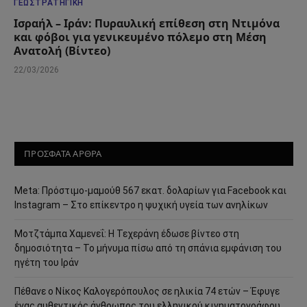
ΓΕΩΣΤΡΑΤΗΓΙΚΉ
Ισραήλ – Ιράν: Πυραυλική επίθεση στη Ντιμόνα
και φόβοι για γενικευμένο πόλεμο στη Μέση
Ανατολή (Βίντεο)
22/03/2026
ΠΡΟΣΦΑΤΑ ΑΡΘΡΑ
Meta: Πρόστιμο-μαμούθ 567 εκατ. δολαρίων για Facebook και
Instagram – Στο επίκεντρο η ψυχική υγεία των ανηλίκων
Μοτζτάμπα Χαμενεΐ: Η Τεχεράνη έδωσε βίντεο στη
δημοσιότητα – Το μήνυμα πίσω από τη σπάνια εμφάνιση του
ηγέτη του Ιράν
Πέθανε ο Νίκος Καλογερόπουλος σε ηλικία 74 ετών – Έφυγε
ένας αυθεντικός άνθρωπος του ελληνικού κινηματογράφου