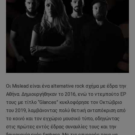
Οι Mislead είναι ένα alternative rock σχήμα με έδρα την
Αθήνα. Δημιουργήθηκαν το 2016, ενώ το ντεμπούτο EP
τους με τίτλο “Glances” κυκλοφόρησε τον Οκτώβριο
του 2019, λαμβάνοντας πολύ θετική ανταπόκριση από
το κοινό και τον εγχώριο μουσικό τύπο, οδηγώντας
στις πρώτες εντός έδρας συναυλίες τους και την
δημιουργία ενός fanbase. Με τις επιρροές τους να