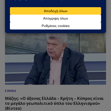
Έφυγε από τη ζωή η Μαίρη Λίντα – Σίγησε μία
από τις μεγαλύτερες φωνές του ελληνικού
λαϊκού τραγουδιού
22/07/2026
ΕΘΝΙΚΆ
Μάζης: «Ο άξονας Ελλάδα – Κρήτη – Κύπρος είναι
το μεγάλο γεωπολιτικό όπλο του Ελληνισμού»
(Βίντεο)