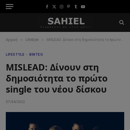
Facebook
X
Instagram
Pinterest
Tumblr
YouTube
(Twitter)
»
»
Αρχική
LifeStyle
MISLEAD: Δίνουν στη δημοσιότητα το πρώτο single του νέου δίσκου
LIFESTYLE
ΒΊΝΤΕΟ
MISLEAD: Δίνουν στη
δημοσιότητα το πρώτο
single του νέου δίσκου
07/04/2022