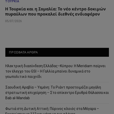
ΤΟΥΡΚΊΑ
Η Τουρκία και η Σομαλία: Το νέο κέντρο δοκιμών
πυραύλων που προκαλεί διεθνές ενδιαφέρον
05/07/2026
ΠΡΟΣΦΑΤΑ ΑΡΘΡΑ
Ηλεκτρική διασύνδεση Ελλάδας–Κύπρου: Η Meridiam παίρνει
τον έλεγχο του GSI – Η Γαλλία μπαίνει δυναμικά στο
γεωπολιτικό παιχνίδι
Σαουδική Αραβία – Υεμένη: Το Ριάντ προετοιμάζει μεγάλη
στρατιωτική επιχείρηση – Στο επίκεντρο Ερυθρά Θάλασσα και
Bab al-Mandab
Φωτιά στη Δυτική Αττική: Πύρινος κλοιός στα Μέγαρα –
Εκκενώσεις με 112 και μάχη με τις φλόγες