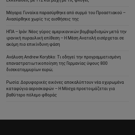
Μέγαρα: Γυναίκα παρασύρθηκε από συρμό του Προαστιακού –
Ανασύρθηκε χωρίς τις αισθήσεις της
ΗΠΑ – Ιράν: Νέος γύρος αμερικανικών βομβαρδισμών μετά την
ιρανική πυραυλική επίθεση – Η Μέση Ανατολή εισέρχεται σε
ακόμη πιο επικίνδυνη φάση
Ανάλυση Andrew Korybko: Τι οδηγεί την προγραμματισμένη
επαναστρατιωτικοποίηση της Γερμανίας ύψους 800
δισεκατομμυρίων ευρώ;
Ρωσία: Δορυφορικές εικόνες αποκαλύπτουν νέα οχυρωμένα
καταφύγια αεροσκαφών – Η Μόσχα προετοιμάζεται για
βαθύτερο πόλεμο φθοράς