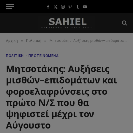
Facebook
X
Instagram
Pinterest
Tumblr
YouTube
(Twitter)
»
»
Αρχική
Πολιτική
Μητσοτάκης: Αυξήσεις μισθών–επιδομάτων και φοροελαφρύνσεις στο πρώτο Ν/Σ που θα ψηφιστεί μέχρι τον Αύγουστο
ΠΟΛΙΤΙΚΉ
ΠΡΟΤΕΙΝΌΜΕΝΑ
Μητσοτάκης: Αυξήσεις
μισθών–επιδομάτων και
φοροελαφρύνσεις στο
πρώτο Ν/Σ που θα
ψηφιστεί μέχρι τον
Αύγουστο