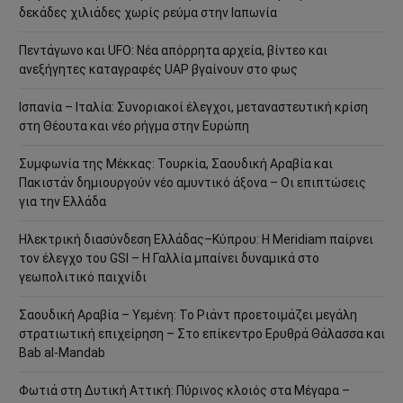
δεκάδες χιλιάδες χωρίς ρεύμα στην Ιαπωνία
Πεντάγωνο και UFO: Νέα απόρρητα αρχεία, βίντεο και
ανεξήγητες καταγραφές UAP βγαίνουν στο φως
Ισπανία – Ιταλία: Συνοριακοί έλεγχοι, μεταναστευτική κρίση
στη Θέουτα και νέο ρήγμα στην Ευρώπη
Συμφωνία της Μέκκας: Τουρκία, Σαουδική Αραβία και
Πακιστάν δημιουργούν νέο αμυντικό άξονα – Οι επιπτώσεις
για την Ελλάδα
Ηλεκτρική διασύνδεση Ελλάδας–Κύπρου: Η Meridiam παίρνει
τον έλεγχο του GSI – Η Γαλλία μπαίνει δυναμικά στο
γεωπολιτικό παιχνίδι
Σαουδική Αραβία – Υεμένη: Το Ριάντ προετοιμάζει μεγάλη
στρατιωτική επιχείρηση – Στο επίκεντρο Ερυθρά Θάλασσα και
Bab al-Mandab
Φωτιά στη Δυτική Αττική: Πύρινος κλοιός στα Μέγαρα –