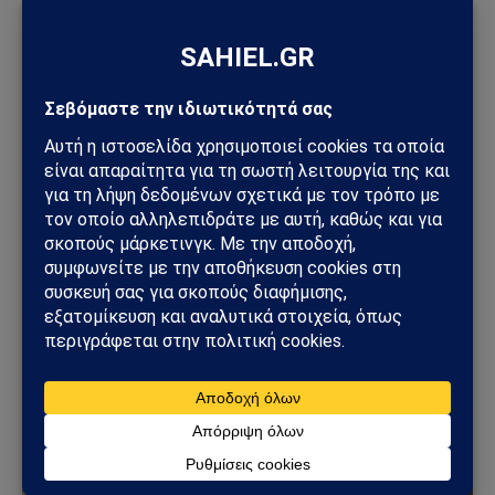
ΘΡΗΣΚΕΊΑ
Ιερουσαλήμ: Πύραυλος κοντά στον Ναό του
Παναγίου Τάφου – Σοκ στην καρδιά της
Χριστιανοσύνης
20/03/2026