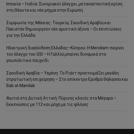
Ισπανία – Ιταλία: Συνοριακοί έλεγχοι, μεταναστευτική κρίση
στη Θέουτα και νέο ρήγμα στην Ευρώπη
Συμφωνία της Μέκκας: Τουρκία, Σαουδική Αραβία και
Πακιστάν δημιουργούν νέο αμυντικό άξονα – Οι επιπτώσεις
για την Ελλάδα
Ηλεκτρική διασύνδεση Ελλάδας–Κύπρου: Η Meridiam παίρνει
τον έλεγχο του GSI – Η Γαλλία μπαίνει δυναμικά στο
γεωπολιτικό παιχνίδι
Σαουδική Αραβία – Υεμένη: Το Ριάντ προετοιμάζει μεγάλη
στρατιωτική επιχείρηση – Στο επίκεντρο Ερυθρά Θάλασσα και
Bab al-Mandab
Φωτιά στη Δυτική Αττική: Πύρινος κλοιός στα Μέγαρα –
Εκκενώσεις με 112 και μάχη με τις φλόγες