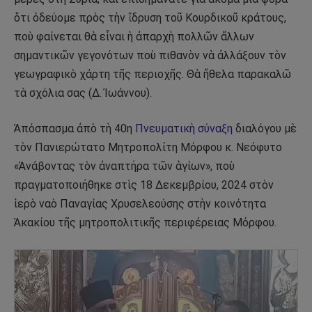
ὅτι ὁδεύομε πρὸς τὴν ἵδρυση τοῦ Κουρδικοῦ κράτους,
ποὺ φαίνεται θὰ εἶναι ἡ ἀπαρχὴ πολλῶν ἄλλων
σημαντικῶν γεγονότων ποὺ πιθανὸν νὰ ἀλλάξουν τὸν
γεωγραφικὸ χάρτη τῆς περιοχῆς. Θὰ ἤθελα παρακαλῶ
τὰ σχόλια σας (Δ. Ἰωάννου).
Ἀπόσπασμα ἀπὸ τὴ 40η
Πνευματικὴ σύναξη
διαλόγου μὲ
τὸν Πανιερώτατο Μητροπολίτη Μόρφου κ. Νεόφυτο
«Ἀνάβοντας τὸν ἀναπτήρα τῶν ἁγίων», ποὺ
πραγματοποιήθηκε στὶς 18 Δεκεμβρίου, 2024 στὸν
ἱερὸ ναὸ Παναγίας Χρυσελεούσης στὴν κοινότητα
Ἀκακίου τῆς μητροπολιτικῆς περιφέρειας Μόρφου.