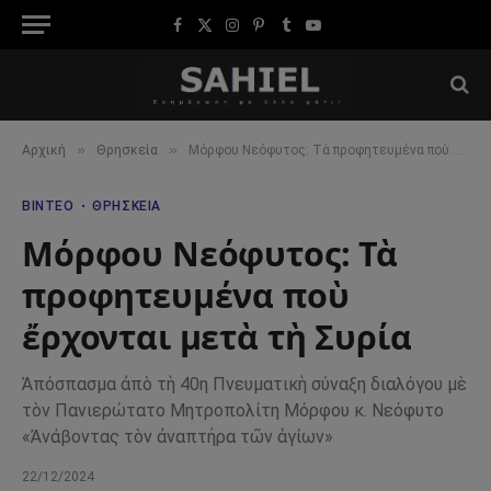
Facebook
X
Instagram
Pinterest
Tumblr
YouTube
(Twitter)
»
»
Αρχική
Θρησκεία
Μόρφου Νεόφυτος: Τὰ προφητευμένα ποὺ ἔρχονται μετὰ τὴ Συρία
ΒΊΝΤΕΟ
ΘΡΗΣΚΕΊΑ
Μόρφου Νεόφυτος: Τὰ
προφητευμένα ποὺ
ἔρχονται μετὰ τὴ Συρία
Ἀπόσπασμα ἀπὸ τὴ 40η Πνευματικὴ σύναξη διαλόγου μὲ
τὸν Πανιερώτατο Μητροπολίτη Μόρφου κ. Νεόφυτο
«Ἀνάβοντας τὸν ἀναπτήρα τῶν ἁγίων»
22/12/2024