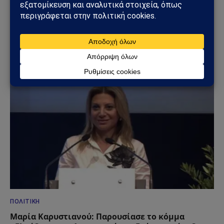
ΚΌΣΜΟΣ
Το Μπέλφαστ φλέγεται: Βίαιες ταραχές μετά από
επίθεση με μαχαίρι – Σπίτια, οχήματα και δρόμοι
στις φλόγες
10/06/2026
ΠΟΛΙΤΙΚΉ
Μαρία Καρυστιανού: Παρουσίασε το κόμμα