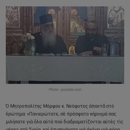
Photo - youtube.com
Ὁ Μητροπολίτης Μόρφου κ. Νεόφυτος ἀπαντᾶ στὸ
ἐρώτημα: «Πανιερώτατε, σὲ πρόσφατο κήρυγμά σας
μιλήσατε γιὰ ὅλα αὐτὰ ποὺ διαδραματίζονται αὐτὲς τὶς
μέρες στὴ Συρία, καὶ ἐπισημάνατε γιὰ ἀκόμα μιὰ φόρα