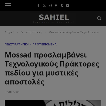
Facebook
X
Instagram
Pinterest
Tumblr
YouTube
(Twitter)
»
»
Αρχική
Γεωστρατηγική
Mossad προσλαμβάνει Τεχνολογικούς Πράκτορες πεδίου για μυστικές αποστολές
ΓΕΩΣΤΡΑΤΗΓΙΚΉ
ΠΡΟΤΕΙΝΌΜΕΝΑ
Mossad προσλαμβάνει
Τεχνολογικούς Πράκτορες
πεδίου για μυστικές
αποστολές
02/01/2023