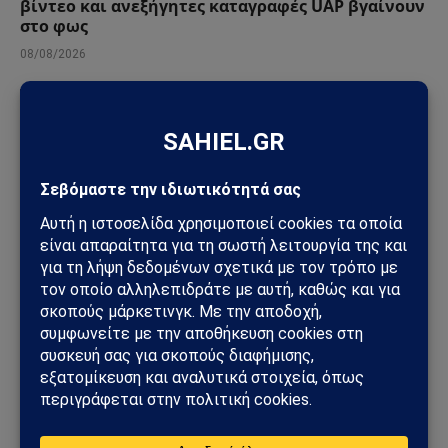
βίντεο και ανεξήγητες καταγραφές UAP βγαίνουν
στο φως
08/08/2026
ΓΕΩΣΤΡΑΤΗΓΙΚΉ
Συμφωνία της Μέκκας: Τουρκία, Σαουδική Αραβία
και Πακιστάν δημιουργούν νέο αμυντικό άξονα –
Οι επιπτώσεις για την Ελλάδα
08/08/2026