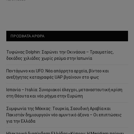
ΠΡΟΣΦΑΤΑ ΑΡΘΡΑ
Τυφώνας Dolphin: Σαρώνει την Οκινάουα – Τραυματίες,
δεκάδες χιλιάδες χωρίς ρεύμα στην Ιαπωνία
Πεντάγωνο και UFO: Νέα απόρρητα αρχεία, βίντεο και
ανεξήγητες καταγραφές UAP βγαίνουν στο φως
Ισπανία – Ιταλία: Συνοριακοί έλεγχοι, μεταναστευτική κρίση
στη Θέουτα και νέο ρήγμα στην Ευρώπη
Συμφωνία της Μέκκας: Τουρκία, Σαουδική Αραβία και
Πακιστάν δημιουργούν νέο αμυντικό άξονα – Οι επιπτώσεις
για την Ελλάδα
Ηλεκτρική διασύνδεση Ελλάδας–Κύπρου: Η Meridiam παίρνει