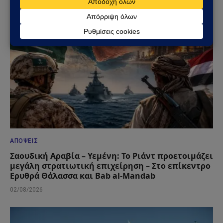
ΑΠΌΨΕΙΣ
Σαουδική Αραβία – Υεμένη: Το Ριάντ προετοιμάζει
μεγάλη στρατιωτική επιχείρηση – Στο επίκεντρο
Ερυθρά Θάλασσα και Bab al-Mandab
02/08/2026