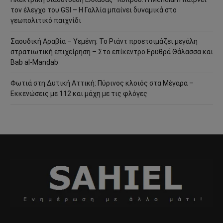
τον έλεγχο του GSI – Η Γαλλία μπαίνει δυναμικά στο
γεωπολιτικό παιχνίδι
Σαουδική Αραβία – Υεμένη: Το Ριάντ προετοιμάζει μεγάλη
στρατιωτική επιχείρηση – Στο επίκεντρο Ερυθρά Θάλασσα και
Bab al-Mandab
Φωτιά στη Δυτική Αττική: Πύρινος κλοιός στα Μέγαρα –
Εκκενώσεις με 112 και μάχη με τις φλόγες