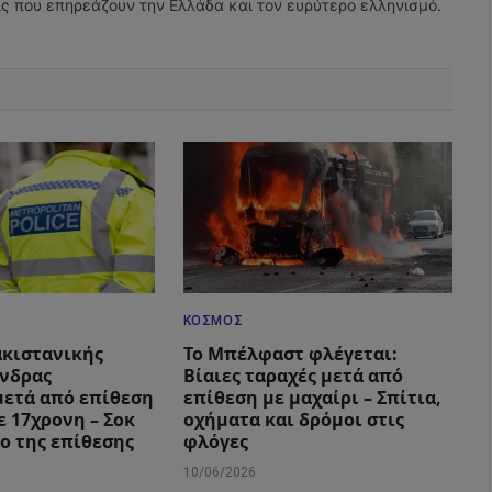
εις που επηρεάζουν την Ελλάδα και τον ευρύτερο ελληνισμό.
ΚΌΣΜΟΣ
ακιστανικής
Το Μπέλφαστ φλέγεται:
νδρας
Βίαιες ταραχές μετά από
ετά από επίθεση
επίθεση με μαχαίρι – Σπίτια,
ε 17χρονη – Σοκ
οχήματα και δρόμοι στις
εο της επίθεσης
φλόγες
10/06/2026