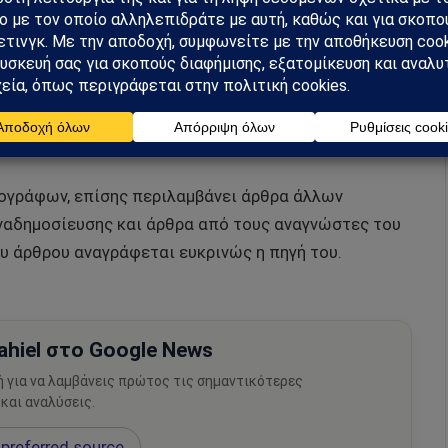
ρογράφων, επίσης περιλαμβάνει άρθρα άλλων
αδημοσίευσης και άρθρα από τους αναγνώστες του
υ άρθρου αναγράφεται ευκρινώς η πηγή του.
hiel στο Google News
ή για να λαμβάνεις πρώτος τις σημαντικότερες
 και αναλύσεις.
preferred source