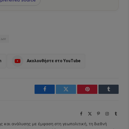
ίων
m
Ακολουθήστε στο YouTube
Facebook
Twitter
Pinterest
Tumblr
Facebook
X
Pinterest
Instagram
Tumbl
(Twitter)
ης και ανάλυσης με έμφαση στη γεωπολιτική, τη διεθνή