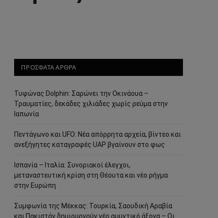
ΠΡΟΣΦΑΤΑ ΑΡΘΡΑ
Τυφώνας Dolphin: Σαρώνει την Οκινάουα –
Τραυματίες, δεκάδες χιλιάδες χωρίς ρεύμα στην
Ιαπωνία
Πεντάγωνο και UFO: Νέα απόρρητα αρχεία, βίντεο και
ανεξήγητες καταγραφές UAP βγαίνουν στο φως
Ισπανία – Ιταλία: Συνοριακοί έλεγχοι,
μεταναστευτική κρίση στη Θέουτα και νέο ρήγμα
στην Ευρώπη
Συμφωνία της Μέκκας: Τουρκία, Σαουδική Αραβία
και Πακιστάν δημιουργούν νέο αμυντικό άξονα – Οι