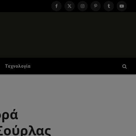
Facebook
X
Instagram
Pinterest
Tumblr
YouTu
(Twitter)
Τεχνολογία
ορά
 Σούρλας