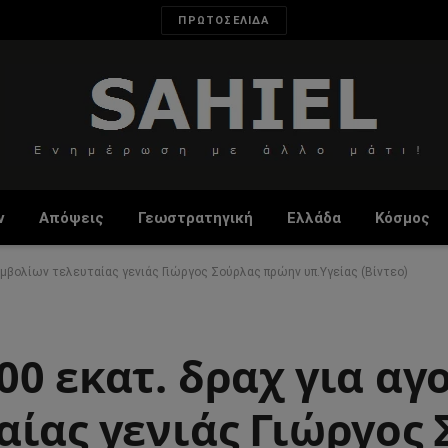
ΠΡΩΤΟΣΕΛΙΔΑ
ν
Απόψεις
Γεωστρατηγική
Ελλάδα
Κόσμος
εμβολίων τελευταίας γενιάς Γιώργος Σούρλας πρώην υπ.Υγείας (Βίντεο)
0 εκατ. δραχ για αγ
αίας γενιάς Γιώργος