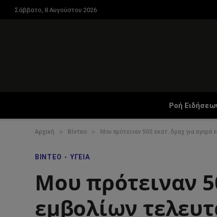
Σάββατο, 8 Αυγούστου 2026
Ροή Ειδήσεω
»
»
Αρχική
Βίντεο
Μου πρότειναν 500 εκατ. δραχ για αγορά 
ΒΊΝΤΕΟ
ΥΓΕΊΑ
Μου πρότειναν 50
εμβολίων τελευτ