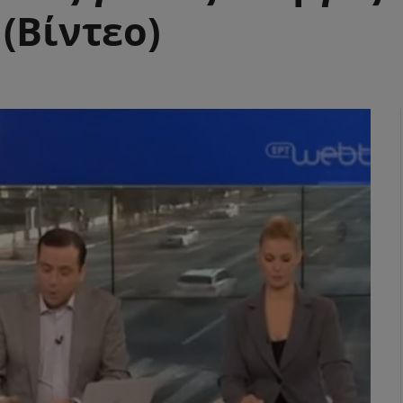
(Βίντεο)