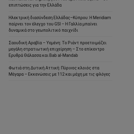
επιπτώσεις για την Ελλάδα
Ηλεκτρική διασύνδεση Ελλάδας–Κύπρου: Η Meridiam
παίρνει τον έλεγχο του GSI – Η Γαλλία μπαίνει
δυναμικά στο γεωπολιτικό παιχνίδι
Σαουδική Αραβία – Υεμένη: Το Ριάντ προετοιμάζει
μεγάλη στρατιωτική επιχείρηση – Στο επίκεντρο
Ερυθρά Θάλασσα και Bab al-Mandab
Φωτιά στη Δυτική Αττική: Πύρινος κλοιός στα
Μέγαρα – Εκκενώσεις με 112 και μάχη με τις φλόγες