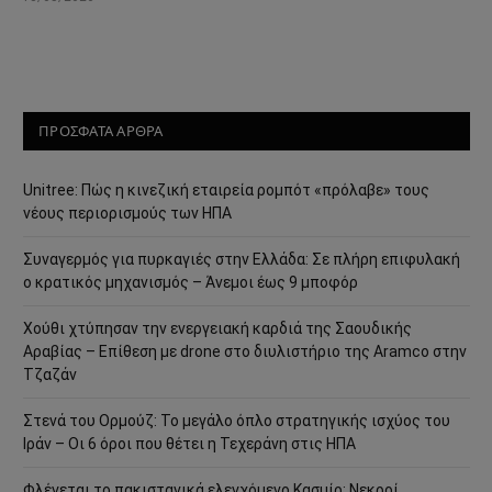
ΠΡΟΣΦΑΤΑ ΑΡΘΡΑ
Unitree: Πώς η κινεζική εταιρεία ρομπότ «πρόλαβε» τους
νέους περιορισμούς των ΗΠΑ
Συναγερμός για πυρκαγιές στην Ελλάδα: Σε πλήρη επιφυλακή
ο κρατικός μηχανισμός – Άνεμοι έως 9 μποφόρ
Χούθι χτύπησαν την ενεργειακή καρδιά της Σαουδικής
Αραβίας – Επίθεση με drone στο διυλιστήριο της Aramco στην
Τζαζάν
Στενά του Ορμούζ: Το μεγάλο όπλο στρατηγικής ισχύος του
Ιράν – Οι 6 όροι που θέτει η Τεχεράνη στις ΗΠΑ
Φλέγεται το πακιστανικά ελεγχόμενο Κασμίρ: Νεκροί,