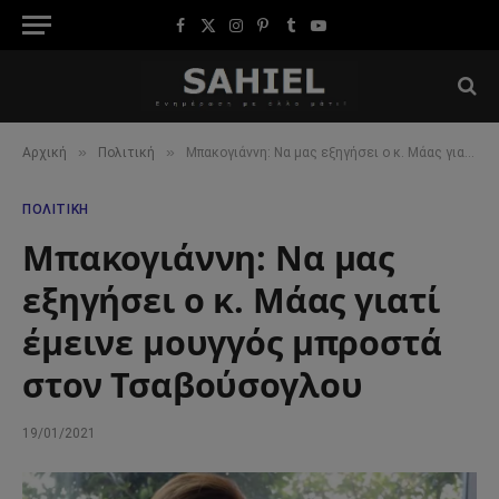
Facebook
X
Instagram
Pinterest
Tumblr
YouTube
(Twitter)
»
»
Αρχική
Πολιτική
Μπακογιάννη: Να μας εξηγήσει ο κ. Μάας γιατί έμεινε μουγγός μπροστά στον Τσαβούσογλου
ΠΟΛΙΤΙΚΉ
Μπακογιάννη: Να μας
εξηγήσει ο κ. Μάας γιατί
έμεινε μουγγός μπροστά
στον Τσαβούσογλου
19/01/2021