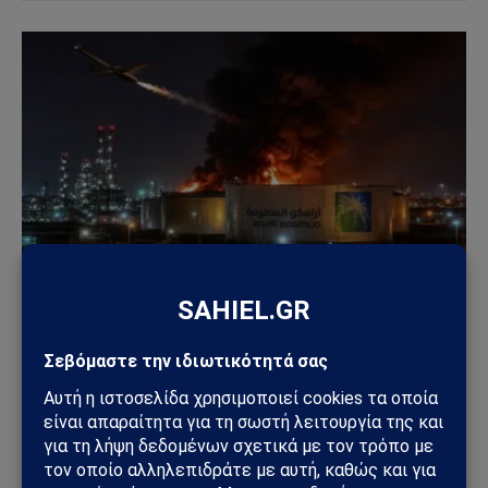
ΚΌΣΜΟΣ
Χούθι χτύπησαν την ενεργειακή καρδιά της
Σαουδικής Αραβίας – Επίθεση με drone στο
διυλιστήριο της Aramco στην Τζαζάν
09/08/2026