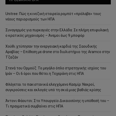
Unitree: Πώς η κινεζική εταιρεία ρομπότ «πρόλαβε» τους
νέους περιορισμούς των ΗΠΑ
Συναγερμός για πυρκαγιές στην Ελλάδα: Σε πλήρη επιφυλακή
ο κρατικός μηχανισμός – Άνεμοι έως 9 μποφόρ
Χούθι χτύπησαν την ενεργειακή καρδιά της Σαουδικής
Αραβίας – Επίθεση με drone στο διυλιστήριο της Aramco στην
Τζαζάν
Στενά του Ορμούζ: Το μεγάλο όπλο στρατηγικής ισχύος του
Ιράν – Οι 6 όροι που θέτει η Τεχεράνη στις ΗΠΑ
Φλέγεται το πακιστανικά ελεγχόμενο Κασμίρ: Νεκροί,
συγκρούσεις και εκλογές υπό τη σκιά μιας βαθιάς κρίσης
Άντονι Φάουτσι: Στο Υπουργείο Δικαιοσύνης η υπόθεσή του –
Τι πραγματικά συμβαίνει στις ΗΠΑ