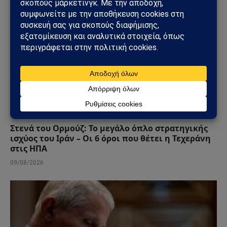
ΚΌΣΜΟΣ
Στενά του Ορμούζ: Το μεγάλο όπλο στρατηγικής
ισχύος του Ιράν – Οι 6 όροι που θέτει η Τεχεράνη
στις ΗΠΑ
09/08/2026