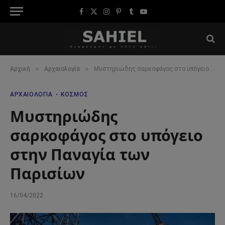
Facebook
X
Instagram
Pinterest
Tumblr
YouTube
(Twitter)
»
»
Αρχική
Αρχαιολογία
Μυστηριώδης σαρκοφάγος στο υπόγειο στην Παναγία των Παρισίων
ΑΡΧΑΙΟΛΟΓΊΑ
ΚΌΣΜΟΣ
Μυστηριώδης
σαρκοφάγος στο υπόγειο
στην Παναγία των
Παρισίων
16/04/2022