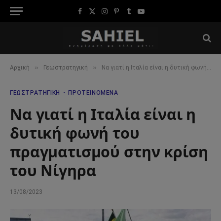
Facebook
X
Instagram
Pinterest
Tumblr
YouTube
(Twitter)
»
»
Αρχική
Γεωστρατηγική
Να γιατί η Ιταλία είναι η δυτική φωνή του πραγματισμού στην κρίση του Νίγηρα
ΓΕΩΣΤΡΑΤΗΓΙΚΉ
ΠΡΟΤΕΙΝΌΜΕΝΑ
Να γιατί η Ιταλία είναι η
δυτική φωνή του
πραγματισμού στην κρίση
του Νίγηρα
13/08/2023