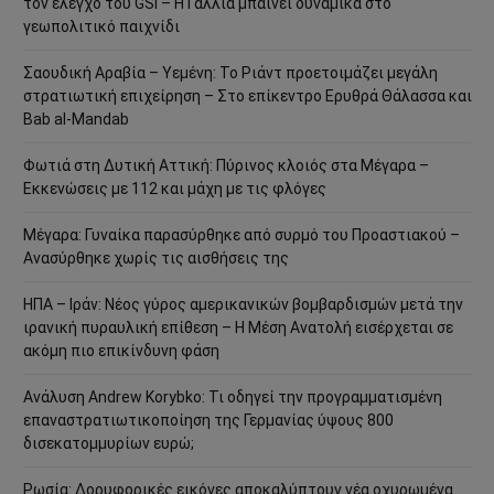
τον έλεγχο του GSI – Η Γαλλία μπαίνει δυναμικά στο
γεωπολιτικό παιχνίδι
Σαουδική Αραβία – Υεμένη: Το Ριάντ προετοιμάζει μεγάλη
στρατιωτική επιχείρηση – Στο επίκεντρο Ερυθρά Θάλασσα και
Bab al-Mandab
Φωτιά στη Δυτική Αττική: Πύρινος κλοιός στα Μέγαρα –
Εκκενώσεις με 112 και μάχη με τις φλόγες
Μέγαρα: Γυναίκα παρασύρθηκε από συρμό του Προαστιακού –
Ανασύρθηκε χωρίς τις αισθήσεις της
ΗΠΑ – Ιράν: Νέος γύρος αμερικανικών βομβαρδισμών μετά την
ιρανική πυραυλική επίθεση – Η Μέση Ανατολή εισέρχεται σε
ακόμη πιο επικίνδυνη φάση
Ανάλυση Andrew Korybko: Τι οδηγεί την προγραμματισμένη
επαναστρατιωτικοποίηση της Γερμανίας ύψους 800
δισεκατομμυρίων ευρώ;
Ρωσία: Δορυφορικές εικόνες αποκαλύπτουν νέα οχυρωμένα