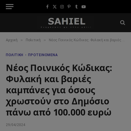
Facebook
X
Instagram
Pinterest
Tumblr
YouTube
(Twitter)
»
»
Αρχική
Πολιτική
Νέος Ποινικός Κώδικας: Φυλακή και βαριές καμπάνες για όσους χρωστούν στο Δημόσιο πάνω από 100.000 ευρώ
ΠΟΛΙΤΙΚΉ
ΠΡΟΤΕΙΝΌΜΕΝΑ
Νέος Ποινικός Κώδικας:
Φυλακή και βαριές
καμπάνες για όσους
χρωστούν στο Δημόσιο
πάνω από 100.000 ευρώ
29/04/2024