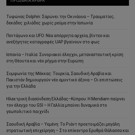
ΠΡΟΣΦΑΤΑ ΑΡΘΡΑ
Τυφώνας Dolphin: Σαρώνει την Οκινάουα – Τραυματίες,
δεκάδες χιλιάδες χωρίς ρεύμα στην Ιαπωνία
Πεντάγωνο και UFO: Νέα απόρρητα αρχεία, βίντεο και
ανεξήγητες καταγραφές UAP βγαίνουν στο φως
Ισπανία – Ιταλία: Συνοριακοί έλεγχοι, μεταναστευτική κρίση
στη Θέουτα και νέο ρήγμα στην Ευρώπη
Συμφωνία της Μέκκας: Τουρκία, Σαουδική Αραβία και
Πακιστάν δημιουργούν νέο αμυντικό άξονα – Οι επιπτώσεις
για την Ελλάδα
Ηλεκτρική διασύνδεση Ελλάδας–Κύπρου: Η Meridiam παίρνει
τον έλεγχο του GSI – Η Γαλλία μπαίνει δυναμικά στο
γεωπολιτικό παιχνίδι
Σαουδική Αραβία – Υεμένη: Το Ριάντ προετοιμάζει μεγάλη
στρατιωτική επιχείρηση – Στο επίκεντρο Ερυθρά Θάλασσα και