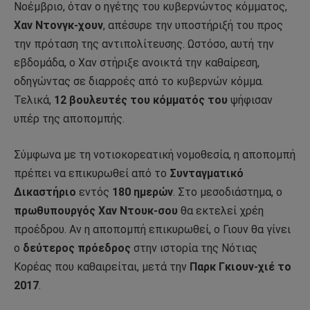
Νοέμβριο, όταν ο ηγέτης του κυβερνώντος κόμματος,
Χαν Ντονγκ-χουν
, απέσυρε την υποστήριξή του προς
την πρόταση της αντιπολίτευσης. Ωστόσο, αυτή την
εβδομάδα, ο Χαν στήριξε ανοικτά την καθαίρεση,
οδηγώντας σε διαρροές από το κυβερνών κόμμα.
Τελικά,
12 βουλευτές του κόμματός του
ψήφισαν
υπέρ της αποπομπής.
Σύμφωνα με τη νοτιοκορεατική νομοθεσία, η αποπομπή
πρέπει να επικυρωθεί από το
Συνταγματικό
Δικαστήριο
εντός
180 ημερών
. Στο μεσοδιάστημα, ο
πρωθυπουργός Χαν Ντουκ-σου
θα εκτελεί χρέη
προέδρου. Αν η αποπομπή επικυρωθεί, ο Γιουν θα γίνει
ο
δεύτερος πρόεδρος
στην ιστορία της Νότιας
Κορέας που καθαιρείται, μετά την
Παρκ Γκιουν-χιέ το
2017
.