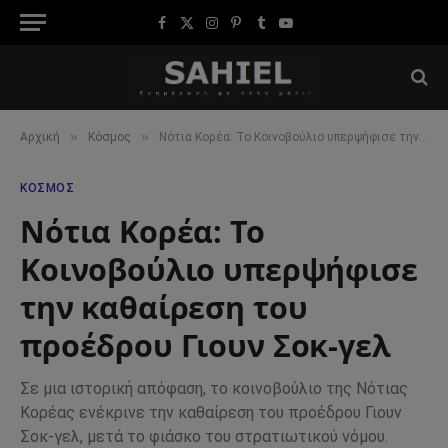
Facebook
X
Instagram
Pinterest
Tumblr
YouTube
(Twitter)
»
»
Αρχική
Κόσμος
Νότια Κορέα: Το Κοινοβούλιο υπερψήφισε την καθαίρεση του προέδρου Γιουν Σοκ-γελ
ΚΌΣΜΟΣ
Νότια Κορέα: Το
Κοινοβούλιο υπερψήφισε
την καθαίρεση του
προέδρου Γιουν Σοκ-γελ
Σε μια ιστορική απόφαση, το κοινοβούλιο της Νότιας
Κορέας ενέκρινε την καθαίρεση του προέδρου Γιουν
Σοκ-γελ, μετά το φιάσκο του στρατιωτικού νόμου.