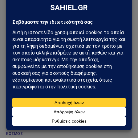
ΚΌΣΜΟΣ
ΗΠΑ – Ιράν: Οι Χούθι ανοίγουν νέο μέτωπο στη
Μέση Ανατολή – Η Σαουδική Αραβία στο
επίκεντρο των επιθέσεων
25/07/2026
ΚΌΣΜΟΣ