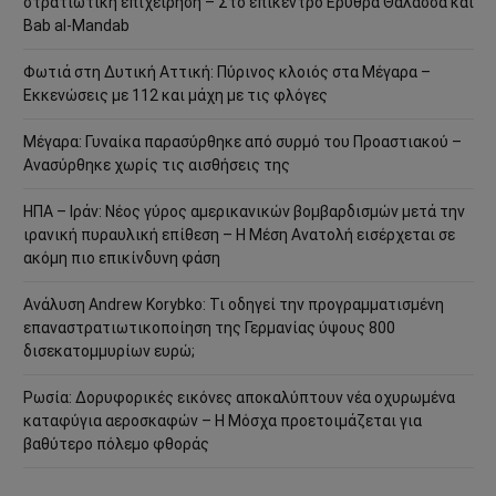
στρατιωτική επιχείρηση – Στο επίκεντρο Ερυθρά Θάλασσα και
Bab al-Mandab
Φωτιά στη Δυτική Αττική: Πύρινος κλοιός στα Μέγαρα –
Εκκενώσεις με 112 και μάχη με τις φλόγες
Μέγαρα: Γυναίκα παρασύρθηκε από συρμό του Προαστιακού –
Ανασύρθηκε χωρίς τις αισθήσεις της
ΗΠΑ – Ιράν: Νέος γύρος αμερικανικών βομβαρδισμών μετά την
ιρανική πυραυλική επίθεση – Η Μέση Ανατολή εισέρχεται σε
ακόμη πιο επικίνδυνη φάση
Ανάλυση Andrew Korybko: Τι οδηγεί την προγραμματισμένη
επαναστρατιωτικοποίηση της Γερμανίας ύψους 800
δισεκατομμυρίων ευρώ;
Ρωσία: Δορυφορικές εικόνες αποκαλύπτουν νέα οχυρωμένα
καταφύγια αεροσκαφών – Η Μόσχα προετοιμάζεται για
βαθύτερο πόλεμο φθοράς