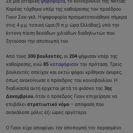
Σε μια ιστορική
ψηφοφορία
, το κοινοβούλιο της Νότιας
Κορέας τάχθηκε υπέρ της καθαίρεσης του προέδρου
Γιουν Σοκ-γελ. Η ψηφοφορία πραγματοποιήθηκε σήμερα
στις 4 μ.μ. τοπική ώρα (9 π.μ. ώρα Ελλάδας), υπό την
έντονη πίεση δεκάδων χιλιάδων διαδηλωτών που
ζητούσαν την αποπομπή του.
Από τους
300 βουλευτές
, οι
204
ψήφισαν υπέρ της
καθαίρεσης, ενώ
85
καταψήφισαν
την πρόταση. Τρεις
βουλευτές απείχαν και οκτώ ψήφοι κρίθηκαν άκυρες,
όπως ανακοίνωσε ο πρόεδρος του κοινοβουλίου. Η
διαδικασία αυτή έρχεται μετά το φιάσκο της
3ης
Δεκεμβρίου
, όταν ο πρόεδρος Γιουν επιχείρησε να
επιβάλει
στρατιωτικό νόμο
– απόφαση που
ανακάλεσε μόλις έξι ώρες αργότερα.
Ο Γιουν είχε αποφύγει την αποπομπή τον περασμένο