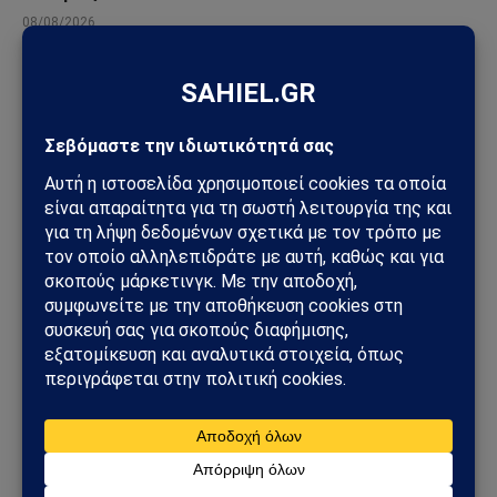
08/08/2026
ΔΙΆΣΤΗΜΑ
NASA και UAP: Τι πραγματικά δήλωσε ο Τζάρετ
Άιζακμαν για τις εικόνες ανεξήγητων
αντικειμένων
10/07/2026