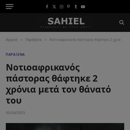
Facebook
X
Instagram
Pinterest
Tumblr
YouTube
(Twitter)
»
»
Αρχική
Παράξενα
Νοτιοαφρικανός πάστορας θάφτηκε 2 χρόνια μετά τον θάνατό του
ΠΑΡΆΞΕΝΑ
Νοτιοαφρικανός
πάστορας θάφτηκε 2
χρόνια μετά τον θάνατό
του
05/04/2023