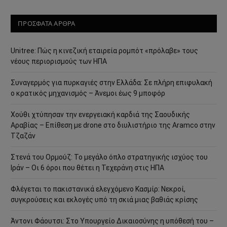
ΠΡΟΣΦΑΤΑ ΑΡΘΡΑ
Unitree: Πώς η κινεζική εταιρεία ρομπότ «πρόλαβε» τους
νέους περιορισμούς των ΗΠΑ
Συναγερμός για πυρκαγιές στην Ελλάδα: Σε πλήρη επιφυλακή
ο κρατικός μηχανισμός – Άνεμοι έως 9 μποφόρ
Χούθι χτύπησαν την ενεργειακή καρδιά της Σαουδικής
Αραβίας – Επίθεση με drone στο διυλιστήριο της Aramco στην
Τζαζάν
Στενά του Ορμούζ: Το μεγάλο όπλο στρατηγικής ισχύος του
Ιράν – Οι 6 όροι που θέτει η Τεχεράνη στις ΗΠΑ
Φλέγεται το πακιστανικά ελεγχόμενο Κασμίρ: Νεκροί,
συγκρούσεις και εκλογές υπό τη σκιά μιας βαθιάς κρίσης
Άντονι Φάουτσι: Στο Υπουργείο Δικαιοσύνης η υπόθεσή του –