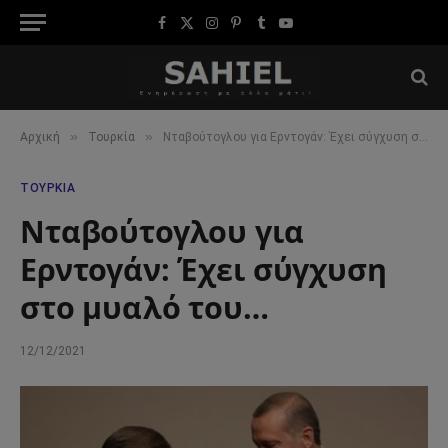
Facebook
X
Instagram
Pinterest
Tumblr
YouTube
(Twitter)
»
»
Αρχική
Τουρκία
Νταβούτογλου για Ερντογάν: Έχει σύγχυση στο μυαλό του…
ΤΟΥΡΚΊΑ
Νταβούτογλου για
Ερντογάν: Έχει σύγχυση
στο μυαλό του…
12/12/2021