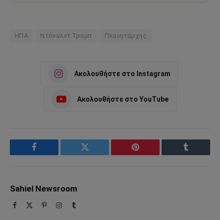
ΗΠΑ
Ντόναλντ Τραμπ
Πλανητάρχης
Ακολουθήστε στο Instagram
Ακολουθήστε στο YouTube
Facebook
Twitter
Pinterest
Tumblr
Sahiel Newsroom
Facebook
X
Pinterest
Instagram
Tumblr
(Twitter)