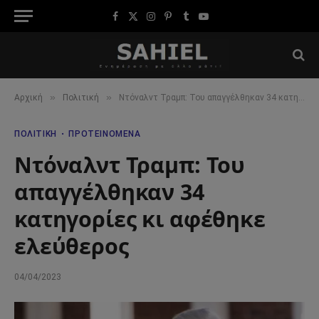
Facebook
X
Instagram
Pinterest
Tumblr
YouTube
(Twitter)
»
»
Αρχική
Πολιτική
Ντόναλντ Τραμπ: Του απαγγέλθηκαν 34 κατηγορίες κι αφέθηκε ελεύθερος
ΠΟΛΙΤΙΚΉ
ΠΡΟΤΕΙΝΌΜΕΝΑ
Ντόναλντ Τραμπ: Του
απαγγέλθηκαν 34
κατηγορίες κι αφέθηκε
ελεύθερος
04/04/2023