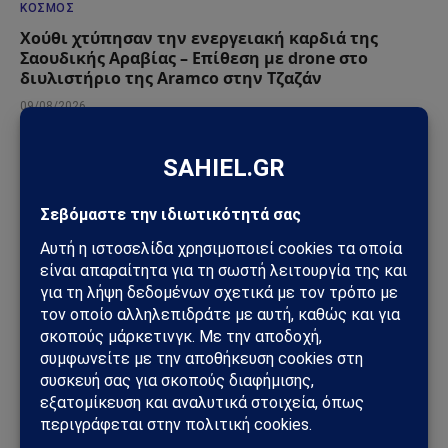
ΚΌΣΜΟΣ
Χούθι χτύπησαν την ενεργειακή καρδιά της
Σαουδικής Αραβίας – Επίθεση με drone στο
διυλιστήριο της Aramco στην Τζαζάν
09/08/2026
ΠΑΡΆΞΕΝΑ
Πεντάγωνο και UFO: Νέα απόρρητα αρχεία,
βίντεο και ανεξήγητες καταγραφές UAP βγαίνουν