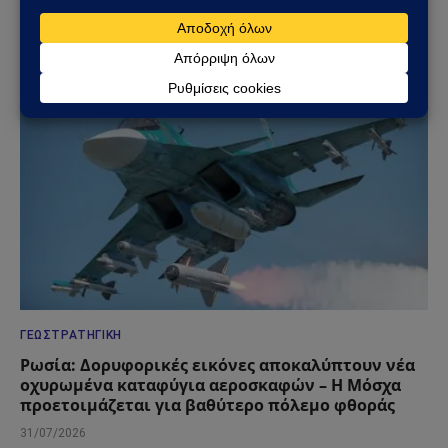
στο φως
08/08/2026
ΓΕΩΣΤΡΑΤΗΓΙΚΉ
Ρωσία: Δορυφορικές εικόνες αποκαλύπτουν νέα
οχυρωμένα καταφύγια αεροσκαφών – Η Μόσχα
προετοιμάζεται για βαθύτερο πόλεμο φθοράς
31/07/2026