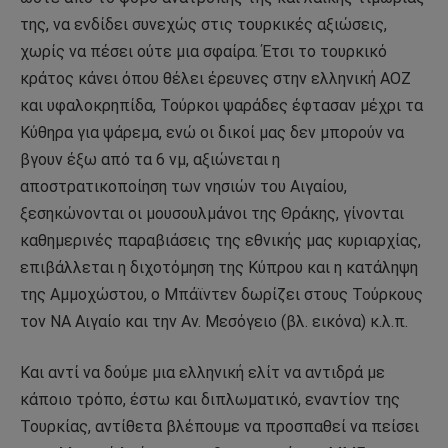
της, να ενδίδει συνεχώς στις τουρκικές αξιώσεις,
χωρίς να πέσει ούτε μια σφαίρα. Έτσι το τουρκικό
κράτος κάνει όπου θέλει έρευνες στην ελληνική ΑΟΖ
και υφαλοκρηπίδα, Τούρκοι ψαράδες έφτασαν μέχρι τα
Κύθηρα για ψάρεμα, ενώ οι δικοί μας δεν μπορούν να
βγουν έξω από τα 6 νμ, αξιώνεται η
αποστρατικοποίηση των νησιών του Αιγαίου,
ξεσηκώνονται οι μουσουλμάνοι της Θράκης, γίνονται
καθημερινές παραβιάσεις της εθνικής μας κυριαρχίας,
επιβάλλεται η διχοτόμηση της Κύπρου και η κατάληψη
της Αμμοχώστου, ο Μπάϊντεν δωρίζει στους Τούρκους
τον ΝΑ Αιγαίο και την Αν. Μεσόγειο (βλ. εικόνα) κ.λ.π.
Και αντί να δούμε μια ελληνική ελίτ να αντιδρά με
κάποιο τρόπο, έστω και διπλωματικό, εναντίον της
Τουρκίας, αντίθετα βλέπουμε να προσπαθεί να πείσει