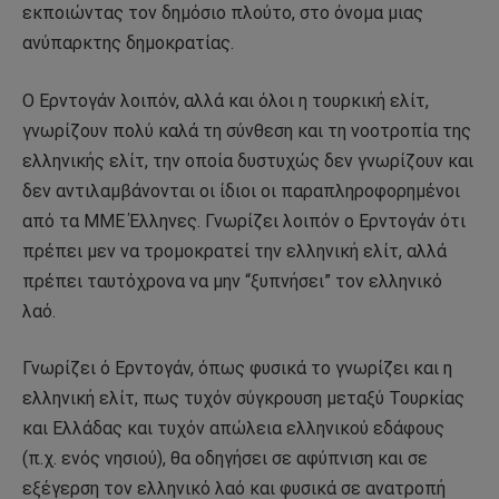
εκποιώντας τον δημόσιο πλούτο, στο όνομα μιας
ανύπαρκτης δημοκρατίας.
Ο Ερντογάν λοιπόν, αλλά και όλοι η τουρκική ελίτ,
γνωρίζουν πολύ καλά τη σύνθεση και τη νοοτροπία της
ελληνικής ελίτ, την οποία δυστυχώς δεν γνωρίζουν και
δεν αντιλαμβάνονται οι ίδιοι οι παραπληροφορημένοι
από τα ΜΜΕ Έλληνες. Γνωρίζει λοιπόν ο Ερντογάν ότι
πρέπει μεν να τρομοκρατεί την ελληνική ελίτ, αλλά
πρέπει ταυτόχρονα να μην “ξυπνήσει” τον ελληνικό
λαό.
Γνωρίζει ό Ερντογάν, όπως φυσικά το γνωρίζει και η
ελληνική ελίτ, πως τυχόν σύγκρουση μεταξύ Τουρκίας
και Ελλάδας και τυχόν απώλεια ελληνικού εδάφους
(π.χ. ενός νησιού), θα οδηγήσει σε αφύπνιση και σε
εξέγερση τον ελληνικό λαό και φυσικά σε ανατροπή