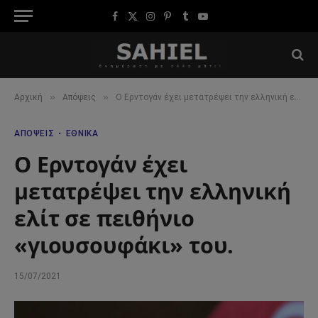
Facebook
X
Instagram
Pinterest
Tumblr
YouTube
(Twitter)
»
»
Αρχική
Απόψεις
Ο Ερντογάν έχει μετατρέψει την ελληνική ελίτ σε πειθήνιο «γιουσουφάκι» του.
ΑΠΌΨΕΙΣ
ΕΘΝΙΚΆ
Ο Ερντογάν έχει
μετατρέψει την ελληνική
ελίτ σε πειθήνιο
«γιουσουφάκι» του.
15/07/2021