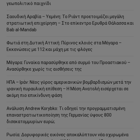
γεωπολιτικό παιχνίδι
Σαουδική Αραβία – Υεμένη: Το Ριάντ προετοιμάζει μεγάλη
στρατιωτική επιχείρηση – Στο επίκεντρο Ερυθρά Θάλασσα και
Bab al-Mandab
Φωτιά στη Δυτική Αττική: Πύρινος κλοιός στα Μέγαρα –
Εκκενώσεις με 112 και μάχη με τις φλόγες
Μέγαρα: Γυναίκα παρασύρθηκε από συρμό του Προαστιακού –
Ανασύρθηκε χωρίς τις αισθήσεις της
ΗΠΑ – Ιράν: Νέος γύρος αμερικανικών βομβαρδισμών μετά την
ιρανική πυραυλική επίθεση – Η Μέση Ανατολή εισέρχεται σε
ακόμη πιο επικίνδυνη φάση
Ανάλυση Andrew Korybko: Τι οδηγεί την προγραμματισμένη
επαναστρατιωτικοποίηση της Γερμανίας ύψους 800
δισεκατομμυρίων ευρώ;
Ρωσία: Δορυφορικές εικόνες αποκαλύπτουν νέα οχυρωμένα