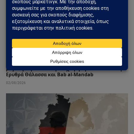
ΑΠΌΨΕΙΣ
Σαουδική Αραβία – Υεμένη: Το Ριάντ προετοιμάζει
μεγάλη στρατιωτική επιχείρηση – Στο επίκεντρο
Ερυθρά Θάλασσα και Bab al-Mandab
02/08/2026