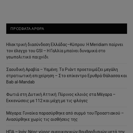
ΠΡΟΣΦΑΤΑ ΑΡΘΡΑ
Ηλεκτρική διασύνδεση Ελλάδας–Κύπρου: Η Meridiam παίρνει
τον έλεγχο του GSI – Η Γαλλία μπαίνει δυναμικά στο
γεωπολιτικό παιχνίδι
Σαουδική Αραβία – Υεμένη: Το Ριάντ προετοιμάζει μεγάλη
στρατιωτική επιχείρηση – Στο επίκεντρο Ερυθρά Θάλασσα και
Bab al-Mandab
Φωτιά στη Δυτική Αττική: Πύρινος κλοιός στα Μέγαρα –
Εκκενώσεις με 112 και μάχη με τις φλόγες
Μέγαρα: Γυναίκα παρασύρθηκε από συρμό του Προαστιακού –
Ανασύρθηκε χωρίς τις αισθήσεις της
ΗΠΑ – Ιράν: Νέος γύρος αμερικανικών βομβαρδισμών μετά την