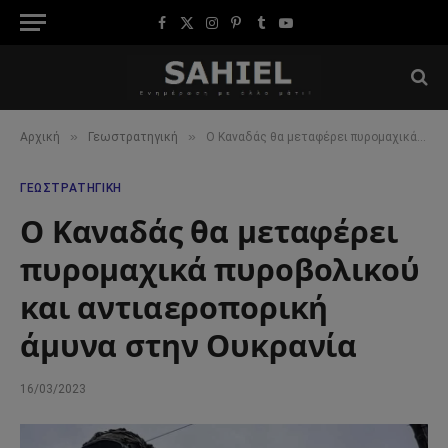
Facebook
X
Instagram
Pinterest
Tumblr
YouTube
(Twitter)
»
»
Αρχική
Γεωστρατηγική
Ο Καναδάς θα μεταφέρει πυρομαχικά πυροβολικού και αντιαεροπορική άμυνα στην Ουκρανία
ΓΕΩΣΤΡΑΤΗΓΙΚΉ
Ο Καναδάς θα μεταφέρει
πυρομαχικά πυροβολικού
και αντιαεροπορική
άμυνα στην Ουκρανία
16/03/2023