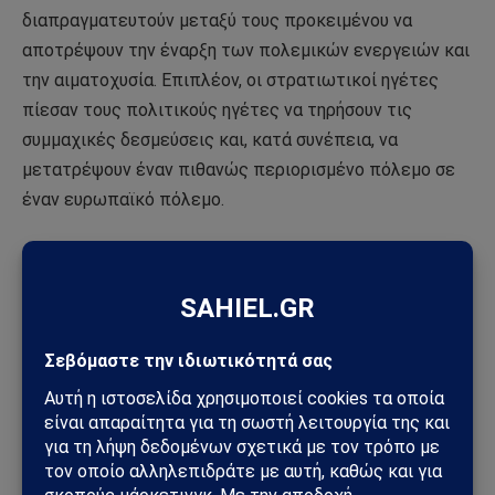
διαπραγματευτούν μεταξύ τους προκειμένου να
αποτρέψουν την έναρξη των πολεμικών ενεργειών και
την αιματοχυσία. Επιπλέον, οι στρατιωτικοί ηγέτες
πίεσαν τους πολιτικούς ηγέτες να τηρήσουν τις
συμμαχικές δεσμεύσεις και, κατά συνέπεια, να
μετατρέψουν έναν πιθανώς περιορισμένο πόλεμο σε
έναν ευρωπαϊκό πόλεμο.
Για παράδειγμα, το πιο γνωστό σχέδιο αυτού του
είδους είναι το γερμανικό Σχέδιο Σλίφεν, που πήρε το
όνομά του από τον Γερμανό κόμη Άλφρεντ φον Σλίφεν
(1833-1913), ο οποίος ήταν αρχηγός του γερμανικού
Γενικού Επιτελείου από το 1891 έως το 1905. Το
σχέδιο αναθεωρήθηκε αρκετές φορές πριν από την
έναρξη του Α΄ Παγκοσμίου Πολέμου. Το Σχέδιο Σλίφεν,
όπως και άλλα πολεμικά σχέδια που δημιουργήθηκαν