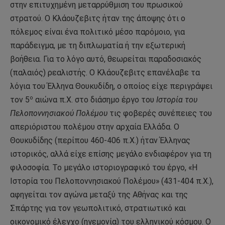
στην επιτυχημένη μεταρρύθμιση του πρωσικού
στρατού. Ο Κλάουζεβιτς ήταν της άποψης ότι ο
πόλεμος είναι ένα πολιτικό μέσο παρόμοιο, για
παράδειγμα, με τη διπλωματία ή την εξωτερική
βοήθεια. Για το λόγο αυτό, θεωρείται παραδοσιακός
(παλαιός) ρεαλιστής. Ο Κλάουζεβιτς επανέλαβε τα
λόγια του Έλληνα Θουκυδίδη, ο οποίος είχε περιγράψει
ο
τον 5
αιώνα π.Χ. στο διάσημο έργο του
Ιστορία του
Πελοποννησιακού Πολέμου
τις φοβερές συνέπειες του
απεριόριστου πολέμου στην αρχαία Ελλάδα. Ο
Θουκυδίδης (περίπου 460-406 π.Χ.) ήταν Έλληνας
ιστορικός, αλλά είχε επίσης μεγάλο ενδιαφέρον για τη
φιλοσοφία. Το μεγάλο ιστοριογραφικό του έργο, «Η
Ιστορία του Πελοποννησιακού Πολέμου» (431-404 π.Χ.),
αφηγείται τον αγώνα μεταξύ της Αθήνας και της
Σπάρτης για τον γεωπολιτικό, στρατιωτικό και
οικονομικό έλεγχο (ηγεμονία) του ελληνικού κόσμου. Ο