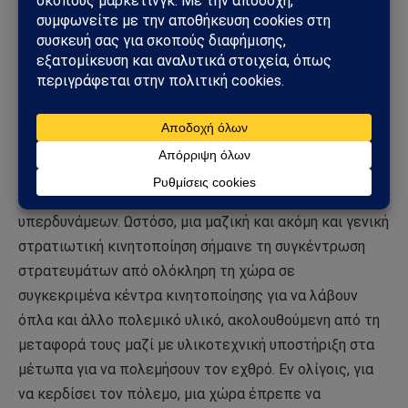
πριν από τον Α΄ Παγκόσμιο Πόλεμο από τις
ευρωπαϊκές μεγάλες δυνάμεις, βασιζόταν στην
υπόθεση της επίθεσης. Το κλειδί για την επίθεση,
ωστόσο, ήταν μια μαζική και πολύ γρήγορη στρατιωτική
κινητοποίηση, δηλαδή ταχύτερη από ό,τι θα μπορούσε
να κάνει ο εχθρός. Κάτι παρόμοιο σχεδιάστηκε κατά τη
διάρκεια του Ψυχρού Πολέμου, όταν η υπεροχή της
πρώτης πυρηνικής επίθεσης βρισκόταν στην κορυφή
των στρατιωτικών σχεδίων και των δύο
υπερδυνάμεων. Ωστόσο, μια μαζική και ακόμη και γενική
στρατιωτική κινητοποίηση σήμαινε τη συγκέντρωση
στρατευμάτων από ολόκληρη τη χώρα σε
συγκεκριμένα κέντρα κινητοποίησης για να λάβουν
όπλα και άλλο πολεμικό υλικό, ακολουθούμενη από τη
μεταφορά τους μαζί με υλικοτεχνική υποστήριξη στα
μέτωπα για να πολεμήσουν τον εχθρό. Εν ολίγοις, για
να κερδίσει τον πόλεμο, μια χώρα έπρεπε να