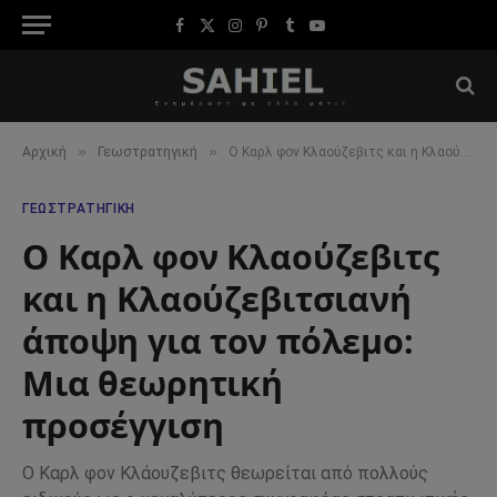
Facebook
X
Instagram
Pinterest
Tumblr
YouTube
(Twitter)
»
»
Αρχική
Γεωστρατηγική
Ο Καρλ φον Κλαούζεβιτς και η Κλαούζεβιτσιανή άποψη για τον πόλεμο: Μια θεωρητική προσέγγιση
ΓΕΩΣΤΡΑΤΗΓΙΚΉ
Ο Καρλ φον Κλαούζεβιτς
και η Κλαούζεβιτσιανή
άποψη για τον πόλεμο:
Μια θεωρητική
προσέγγιση
Ο Καρλ φον Κλάουζεβιτς θεωρείται από πολλούς