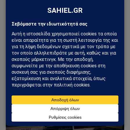
ΔΙΆΣΤΗΜΑ
NASA και UAP: Τι πραγματικά δήλωσε ο Τζάρετ
Άιζακμαν για τις εικόνες ανεξήγητων
αντικειμένων
10/07/2026