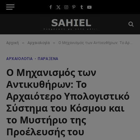
Facebook
X
Instagram
Pinterest
Tumblr
YouTube
(Twitter)
»
»
Αρχική
Αρχαιολογία
Ο Μηχανισμός των Αντικυθήρων: Το Αρχαιότερο Υπολογιστικό Σύστημα του Κόσμου και το Μυστήριο της Προέλευσής του
ΑΡΧΑΙΟΛΟΓΊΑ
ΠΑΡΆΞΕΝΑ
Ο Μηχανισμός των
Αντικυθήρων: Το
Αρχαιότερο Υπολογιστικό
Σύστημα του Κόσμου και
το Μυστήριο της
Προέλευσής του