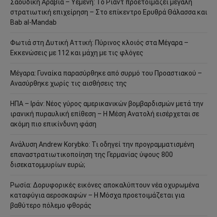
Σαουδική Αραβία – Υεμένη: Το Ριάντ προετοιμάζει μεγάλη
στρατιωτική επιχείρηση – Στο επίκεντρο Ερυθρά Θάλασσα και
Bab al-Mandab
Φωτιά στη Δυτική Αττική: Πύρινος κλοιός στα Μέγαρα –
Εκκενώσεις με 112 και μάχη με τις φλόγες
Μέγαρα: Γυναίκα παρασύρθηκε από συρμό του Προαστιακού –
Ανασύρθηκε χωρίς τις αισθήσεις της
ΗΠΑ – Ιράν: Νέος γύρος αμερικανικών βομβαρδισμών μετά την
ιρανική πυραυλική επίθεση – Η Μέση Ανατολή εισέρχεται σε
ακόμη πιο επικίνδυνη φάση
Ανάλυση Andrew Korybko: Τι οδηγεί την προγραμματισμένη
επαναστρατιωτικοποίηση της Γερμανίας ύψους 800
δισεκατομμυρίων ευρώ;
Ρωσία: Δορυφορικές εικόνες αποκαλύπτουν νέα οχυρωμένα
καταφύγια αεροσκαφών – Η Μόσχα προετοιμάζεται για
βαθύτερο πόλεμο φθοράς