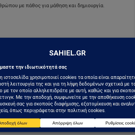
ρώπου με πάθος για μάθηση και δημιουργία.
hiel στο Google News
ή για να λαμβάνεις πρώτος τις σημαντικότερες
 και αναλύσεις.
preferred source
κό
Μίμης Πλέσσας
Μουσικός Γίγαντας