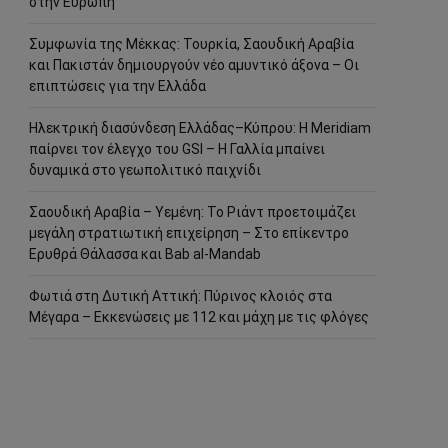
στην Ευρώπη
Συμφωνία της Μέκκας: Τουρκία, Σαουδική Αραβία
και Πακιστάν δημιουργούν νέο αμυντικό άξονα – Οι
επιπτώσεις για την Ελλάδα
Ηλεκτρική διασύνδεση Ελλάδας–Κύπρου: Η Meridiam
παίρνει τον έλεγχο του GSI – Η Γαλλία μπαίνει
δυναμικά στο γεωπολιτικό παιχνίδι
Σαουδική Αραβία – Υεμένη: Το Ριάντ προετοιμάζει
μεγάλη στρατιωτική επιχείρηση – Στο επίκεντρο
Ερυθρά Θάλασσα και Bab al-Mandab
Φωτιά στη Δυτική Αττική: Πύρινος κλοιός στα
Μέγαρα – Εκκενώσεις με 112 και μάχη με τις φλόγες