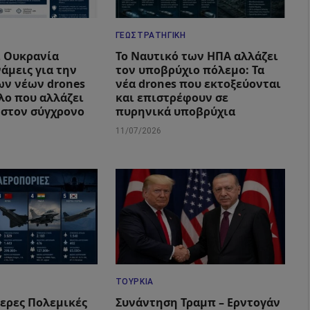
ΓΕΩΣΤΡΑΤΗΓΙΚΉ
ι Ουκρανία
Το Ναυτικό των ΗΠΑ αλλάζει
άμεις για την
τον υποβρύχιο πόλεμο: Τα
ν νέων drones
νέα drones που εκτοξεύονται
λο που αλλάζει
και επιστρέφουν σε
 στον σύγχρονο
πυρηνικά υποβρύχια
11/07/2026
ΤΟΥΡΚΊΑ
τερες Πολεμικές
Συνάντηση Τραμπ – Ερντογάν