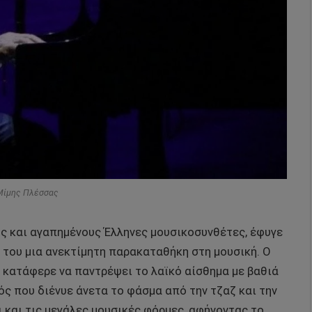
 Μίμης Πλέσσας
ύς και αγαπημένους Έλληνες μουσικοσυνθέτες, έφυγε
 του μια ανεκτίμητη παρακαταθήκη στη μουσική. Ο
 κατάφερε να παντρέψει το λαϊκό αίσθημα με βαθιά
ός που διένυε άνετα το φάσμα από την τζαζ και την
 και τις μεγάλες μουσικές φόρμες, αφήνοντας το