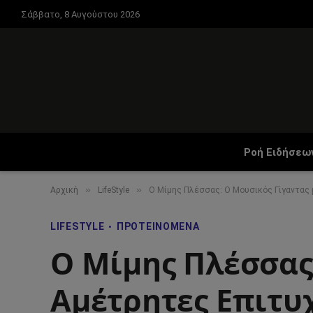
Σάββατο, 8 Αυγούστου 2026
Ροή Ειδήσεω
»
»
Αρχική
LifeStyle
Ο Μίμης Πλέσσας: Ο Μουσικός Γίγαντας 
LIFESTYLE
ΠΡΟΤΕΙΝΌΜΕΝΑ
Ο Μίμης Πλέσσας:
Αμέτρητες Επιτυχ