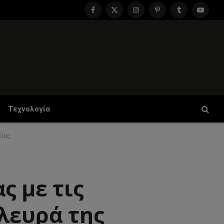
Facebook
X
Instagram
Pinterest
Tumblr
YouTu
(Twitter)
Τεχνολογία
είας
ς με τις
λευρά της