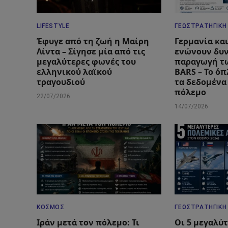
LIFESTYLE
ΓΕΩΣΤΡΑΤΗΓΙΚΉ
Έφυγε από τη ζωή η Μαίρη
Γερμανία κα
Λίντα – Σίγησε μία από τις
ενώνουν δυν
μεγαλύτερες φωνές του
παραγωγή τω
ελληνικού λαϊκού
BARS – Το όπ
τραγουδιού
τα δεδομένα
πόλεμο
22/07/2026
14/07/2026
ΚΌΣΜΟΣ
ΓΕΩΣΤΡΑΤΗΓΙΚΉ
Ιράν μετά τον πόλεμο: Τι
Οι 5 μεγαλύ