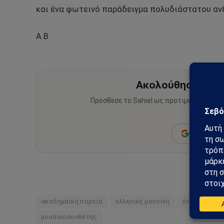
και ένα φωτεινό παράδειγμα πολυδιάστατου ανθ
Α.Β
Ακολούθησε το Sa
Πρόσθεσε το Sahiel ως προτιμώμενη πηγ
ειδήσεις
Add as a 
ακαδημαϊκή πορεία
ελληνική μουσική
έντεχνο λαϊ
μουσικοσυνθέτης