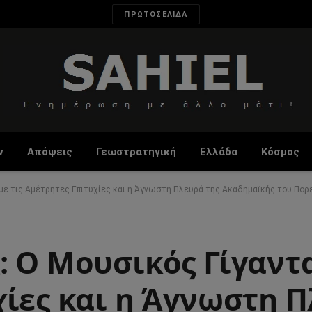
ΠΡΩΤΟΣΕΛΙΔΑ
ν
Απόψεις
Γεωστρατηγική
Ελλάδα
Κόσμος
με τις Αμέτρητες Επιτυχίες και η Άγνωστη Πλευρά της Ακαδημαϊκής του Πορ
 Ο Μουσικός Γίγαντα
ίες και η Άγνωστη Π