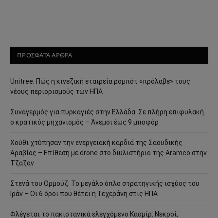
ΠΡΟΣΦΑΤΑ ΑΡΘΡΑ
Unitree: Πώς η κινεζική εταιρεία ρομπότ «πρόλαβε» τους
νέους περιορισμούς των ΗΠΑ
Συναγερμός για πυρκαγιές στην Ελλάδα: Σε πλήρη επιφυλακή
ο κρατικός μηχανισμός – Άνεμοι έως 9 μποφόρ
Χούθι χτύπησαν την ενεργειακή καρδιά της Σαουδικής
Αραβίας – Επίθεση με drone στο διυλιστήριο της Aramco στην
Τζαζάν
Στενά του Ορμούζ: Το μεγάλο όπλο στρατηγικής ισχύος του
Ιράν – Οι 6 όροι που θέτει η Τεχεράνη στις ΗΠΑ
Φλέγεται το πακιστανικά ελεγχόμενο Κασμίρ: Νεκροί,