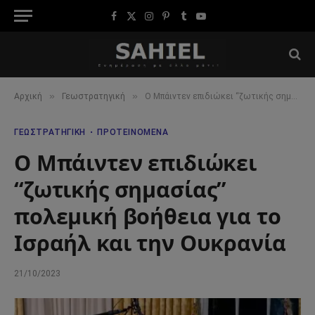
Facebook
X
Instagram
Pinterest
Tumblr
YouTube
(Twitter)
»
»
Αρχική
Γεωστρατηγική
Ο Μπάιντεν επιδιώκει “ζωτικής σημασίας” πολεμική βοήθεια για το Ισραήλ και την Ουκρανία
ΓΕΩΣΤΡΑΤΗΓΙΚΉ
ΠΡΟΤΕΙΝΌΜΕΝΑ
Ο Μπάιντεν επιδιώκει
“ζωτικής σημασίας”
πολεμική βοήθεια για το
Ισραήλ και την Ουκρανία
21/10/2023