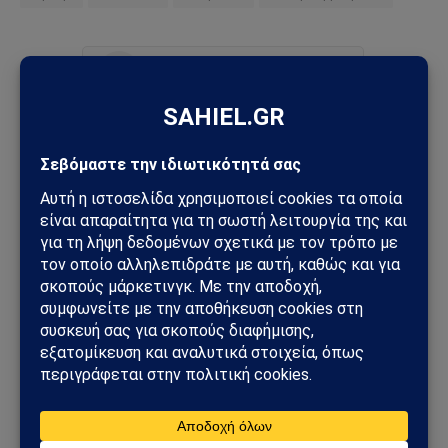
Ακολουθήστε στο Instagram
Ακολουθήστε στο YouTube
Facebook
Twitter
Pinterest
Tumblr
Sahiel Newsroom
Facebook
X
Pinterest
Instagram
Tumblr
(Twitter)
Το Sahiel.gr είναι ανεξάρτητη ψηφιακή πύλη ενημέρωσης
και ανάλυσης με έμφαση στη γεωπολιτική, τη διεθνή
ασφάλεια, τα εθνικά ζητήματα και τις διεθνείς εξελίξεις
που επηρεάζουν την Ελλάδα και τον ευρύτερο ελληνισμό.