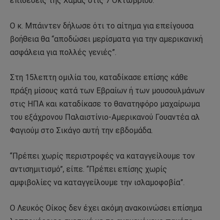
επιθέσεις της Χαμάς στις 7 Οκτωβρίου.
Ο κ. Μπάιντεν δήλωσε ότι το αίτημα για επείγουσα
βοήθεια θα “αποδώσει μερίσματα για την αμερικανική
ασφάλεια για πολλές γενιές”.
Στη 15λεπτη ομιλία του, καταδίκασε επίσης κάθε
πράξη μίσους κατά των Εβραίων ή των μουσουλμάνων
στις ΗΠΑ και καταδίκασε το θανατηφόρο μαχαίρωμα
του εξάχρονου Παλαιστίνιο-Αμερικανού Γουαντέα αλ
Φαγιούμ στο Σικάγο αυτή την εβδομάδα.
“Πρέπει χωρίς περιστροφές να καταγγείλουμε τον
αντισημιτισμό”, είπε. “Πρέπει επίσης χωρίς
αμφιβολίες να καταγγείλουμε την ισλαμοφοβία”.
Ο Λευκός Οίκος δεν έχει ακόμη ανακοινώσει επίσημα