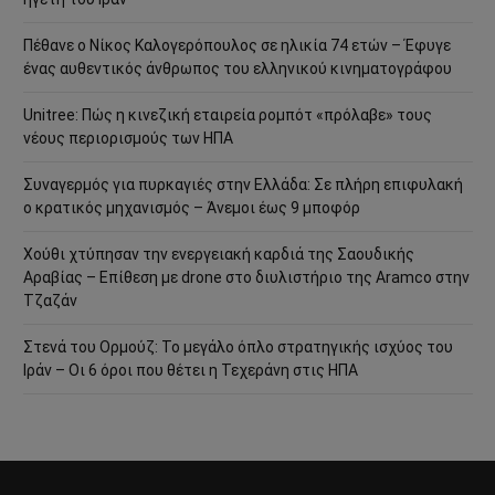
Πέθανε ο Νίκος Καλογερόπουλος σε ηλικία 74 ετών – Έφυγε
ένας αυθεντικός άνθρωπος του ελληνικού κινηματογράφου
Unitree: Πώς η κινεζική εταιρεία ρομπότ «πρόλαβε» τους
νέους περιορισμούς των ΗΠΑ
Συναγερμός για πυρκαγιές στην Ελλάδα: Σε πλήρη επιφυλακή
ο κρατικός μηχανισμός – Άνεμοι έως 9 μποφόρ
Χούθι χτύπησαν την ενεργειακή καρδιά της Σαουδικής
Αραβίας – Επίθεση με drone στο διυλιστήριο της Aramco στην
Τζαζάν
Στενά του Ορμούζ: Το μεγάλο όπλο στρατηγικής ισχύος του
Ιράν – Οι 6 όροι που θέτει η Τεχεράνη στις ΗΠΑ