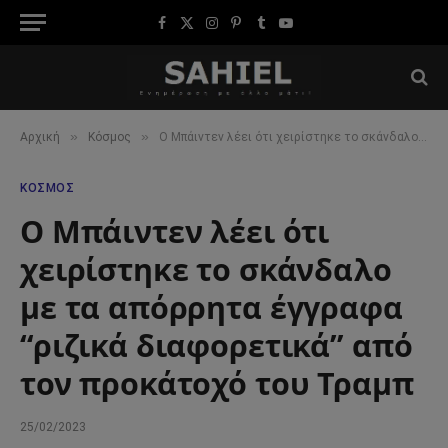
Facebook
X
Instagram
Pinterest
Tumblr
YouTube
(Twitter)
»
»
Αρχική
Κόσμος
Ο Μπάιντεν λέει ότι χειρίστηκε το σκάνδαλο με τα απόρρητα έγγραφα “ριζικά διαφορετικά” από τον προκάτοχό του Τραμπ
ΚΌΣΜΟΣ
Ο Μπάιντεν λέει ότι
χειρίστηκε το σκάνδαλο
με τα απόρρητα έγγραφα
“ριζικά διαφορετικά” από
τον προκάτοχό του Τραμπ
25/02/2023