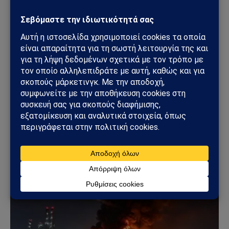
Sahiel Newsroom
Facebook
X
Pinterest
Instagram
Tumblr
(Twitter)
Το Sahiel.gr είναι ανεξάρτητη ψηφιακή πύλη ενημέρωσης
και ανάλυσης με έμφαση στη γεωπολιτική, τη διεθνή
ασφάλεια, τα εθνικά ζητήματα και τις διεθνείς εξελίξεις
που επηρεάζουν την Ελλάδα και τον ευρύτερο ελληνισμό.
ΔΕΙΤΕ ΕΠΙΣΗΣ →