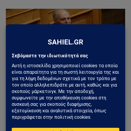
ΠΟΛΙΤΙΚΉ
Κυριάκος Βελόπουλος: «Βυθίστε τους Τούρκους
στο Αιγαίο» – Η δήλωση που άναψε φωτιές στη
Βουλή
06/06/2026