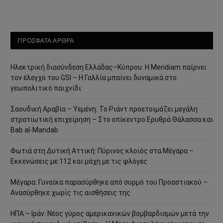
ΠΡΟΣΦΑΤΑ ΑΡΘΡΑ
Ηλεκτρική διασύνδεση Ελλάδας–Κύπρου: Η Meridiam παίρνει
τον έλεγχο του GSI – Η Γαλλία μπαίνει δυναμικά στο
γεωπολιτικό παιχνίδι
Σαουδική Αραβία – Υεμένη: Το Ριάντ προετοιμάζει μεγάλη
στρατιωτική επιχείρηση – Στο επίκεντρο Ερυθρά Θάλασσα και
Bab al-Mandab
Φωτιά στη Δυτική Αττική: Πύρινος κλοιός στα Μέγαρα –
Εκκενώσεις με 112 και μάχη με τις φλόγες
Μέγαρα: Γυναίκα παρασύρθηκε από συρμό του Προαστιακού –
Ανασύρθηκε χωρίς τις αισθήσεις της
ΗΠΑ – Ιράν: Νέος γύρος αμερικανικών βομβαρδισμών μετά την