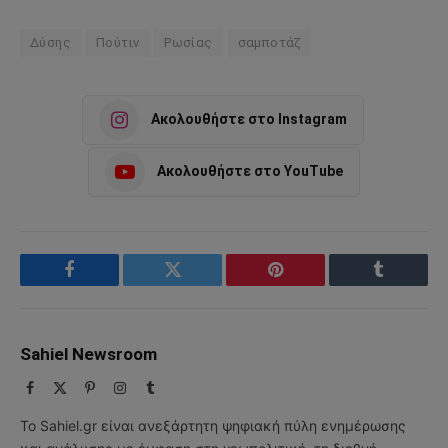
Δύσης
Πούτιν
Ρωσίας
σαμποτάζ
Ακολουθήστε στο Instagram
Ακολουθήστε στο YouTube
Facebook
Twitter
Pinterest
Tumblr
Sahiel Newsroom
Facebook
X
Pinterest
Instagram
Tumblr
(Twitter)
Το Sahiel.gr είναι ανεξάρτητη ψηφιακή πύλη ενημέρωσης