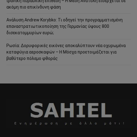
ιρανική πυραυλική επίθεση – Η Μέση Ανατολή εισέρχεται σε
ακόμη πιο επικίνδυνη φάση
Ανάλυση Andrew Korybko: Τι οδηγεί την προγραμματισμένη
επαναστρατιωτικοποίηση της Γερμανίας ύψους 800
δισεκατομμυρίων ευρώ;
Ρωσία: Δορυφορικές εικόνες αποκαλύπτουν νέα οχυρωμένα
καταφύγια αεροσκαφών – Η Μόσχα προετοιμάζεται για
βαθύτερο πόλεμο φθοράς