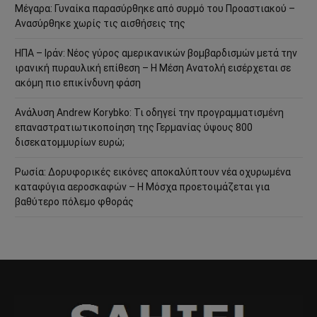
Μέγαρα: Γυναίκα παρασύρθηκε από συρμό του Προαστιακού –
Ανασύρθηκε χωρίς τις αισθήσεις της
ΗΠΑ – Ιράν: Νέος γύρος αμερικανικών βομβαρδισμών μετά την
ιρανική πυραυλική επίθεση – Η Μέση Ανατολή εισέρχεται σε
ακόμη πιο επικίνδυνη φάση
Ανάλυση Andrew Korybko: Τι οδηγεί την προγραμματισμένη
επαναστρατιωτικοποίηση της Γερμανίας ύψους 800
δισεκατομμυρίων ευρώ;
Ρωσία: Δορυφορικές εικόνες αποκαλύπτουν νέα οχυρωμένα
καταφύγια αεροσκαφών – Η Μόσχα προετοιμάζεται για
βαθύτερο πόλεμο φθοράς