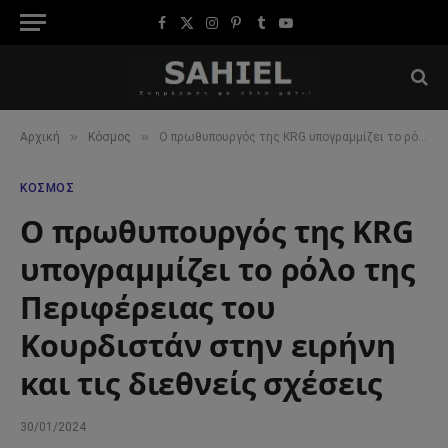
Facebook
X
Instagram
Pinterest
Tumblr
YouTube
(Twitter)
»
»
Αρχική
Κόσμος
Ο πρωθυπουργός της KRG υπογραμμίζει το ρόλο της Περιφέρειας του Κουρδιστάν στην ειρήνη και τις διεθνείς σχέσεις
ΚΌΣΜΟΣ
Ο πρωθυπουργός της KRG
υπογραμμίζει το ρόλο της
Περιφέρειας του
Κουρδιστάν στην ειρήνη
και τις διεθνείς σχέσεις
30/01/2024