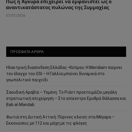
Πώς η Άγκυρα επιχειρεί να εμφανιστεί ως ο
αναντικατάστατος πυλώνας της Συμμαχίας
07/07/2026
ΠΡΟΣΦΑΤΑ ΑΡΘΡΑ
Ηλεκτρική διασύνδεση Ελλάδας–Κύπρου: Η Meridiam παίρνει
τον έλεγχο του GSI – Η Γαλλία μπαίνει δυναμικά στο
γεωπολιτικό παιχνίδι
Σαουδική Αραβία – Υεμένη: Το Ριάντ προετοιμάζει μεγάλη
στρατιωτική επιχείρηση – Στο επίκεντρο Ερυθρά Θάλασσα και
Bab al-Mandab
Φωτιά στη Δυτική Αττική: Πύρινος κλοιός στα Μέγαρα –
Εκκενώσεις με 112 και μάχη με τις φλόγες