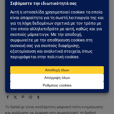
KRG
διεθνείς
Κουρδιστάν
πρωθυπουργός
Ακολουθήστε στο Instagram
Ακολουθήστε στο YouTube
Facebook
Twitter
Pinterest
Tumblr
Sahiel Newsroom
Facebook
X
Pinterest
Instagram
Tumblr
(Twitter)
Το Sahiel.gr είναι ανεξάρτητη ψηφιακή πύλη ενημέρωσης
και ανάλυσης με έμφαση στη γεωπολιτική, τη διεθνή