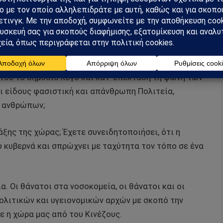
ις παρατυπίες και τον ενδεχόμενο δόλο των
αίνει στα νοσοκομεία, εάν δεν υπήρχε ο Νίκος
 σύλλογοι να τον επιβραβεύσουν, επέτρεψαν τον
του το δημόσιο λόγο και κατ’ επέκταση τη φωνή των
 είδους φασιστική και απάνθρωπη Πολιτεία,
ν ανθρώπων;
τάξης της χώρας; Έχετε συνειδητοποιήσει, ότι η
 κυβερνά και σπρώχνει με ταχύτητα τον τόπο σε ένα
. Οι θάνατοι στα νοσοκομεία, οι θάνατοι και οι
πολιτικών και υγειονομικών αρχών με σκοπό την
ε η χώρα μας από του Κινέζους.