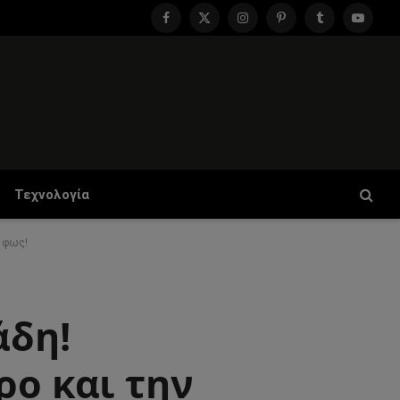
Facebook
X
Instagram
Pinterest
Tumblr
YouTu
(Twitter)
Τεχνολογία
ο φως!
άδη!
ρο και την