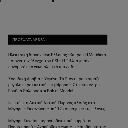
ΠΡΟΣΦΑΤΑ ΑΡΘΡΑ
Ηλεκτρική διασύνδεση Ελλάδας–Κύπρου: Η Meridiam
παίρνει τον έλεγχο του GSI – Η Γαλλία μπαίνει
δυναμικά στο γεωπολιτικό παιχνίδι
Σαουδική Αραβία – Υεμένη: Το Ριάντ προετοιμάζει
μεγάλη στρατιωτική επιχείρηση – Στο επίκεντρο
Ερυθρά Θάλασσα και Bab al-Mandab
Φωτιά στη Δυτική Αττική: Πύρινος κλοιός στα
Μέγαρα – Εκκενώσεις με 112 και μάχη με τις φλόγες
Μέγαρα: Γυναίκα παρασύρθηκε από συρμό του
Προαστιακού – Ανασύρθηκε χωρίς τις αισθήσεις της