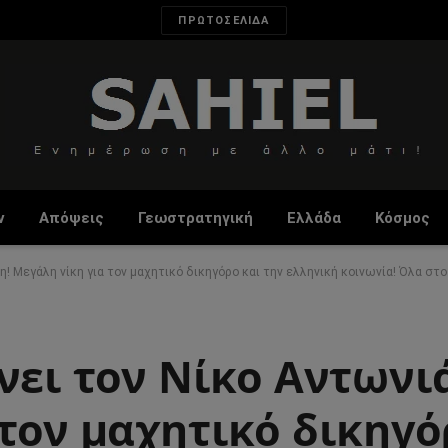
ΠΡΩΤΟΣΕΛΙΔΑ
ν
Απόψεις
Γεωστρατηγική
Ελλάδα
Κόσμος
η! Μεγάλη νίκη για τον μαχητικό δικηγόρο και την ελληνική κοινωνία! Όλα στ
νει τον Νίκο Αντωνι
τον μαχητικό δικηγό