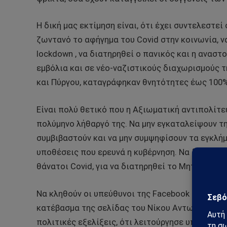
Η δική μας εκτίμηση είναι, ότι έχει συντελεστε
ζωντανό το αφήγημα του Covid στην κοινωνία, ν
lockdown , να διατηρηθεί ο πανικός και η ανασ
εμβόλια και σε νέο-ναζιστικούς διαχωρισμούς τ
και Πύργου, καταγράφηκαν θνητότητες έως 100%
Είναι πολύ θετικό που η Αξιωματική αντιπολίτευ
πολύμηνο λήθαργό της. Να μην εγκαταλείψουν τ
συμβιβαστούν και να μην συμψηφίσουν τα εγκλήμ
υποθέσεις που ερευνά η κυβέρνηση. Να διερευν
θάνατοι Covid, για να διατηρηθεί το Μητσοτακι
Να κληθούν οι υπεύθυνοι της Facebook στην Ελλ
κατέβασμα της σελίδας του Νίκου Αντωνιάδη, ότ
πολιτικές εξελίξεις, ότι λειτούργησε υπέρ του