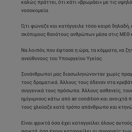
καλώς πράττει, ότι κάτι «βρωμάει» με τις υψη
νοσοκομεία.
Ό,τι φώναζε και κατήγγειλε τόσο καιρό δηλαδή, 
σκόπιμους θανάτους ανθρώπων μέσα στις ΜΕΘ κ
Να λοιπόν, που έφτασε η ώρα, τα κόμματα, να ζ
ανεύθυνους του Υπουργείου Υγείας.
Συνάνθρωποί μας διασωληνώνονταν χωρίς πραγμ
τους δραματικά. Άλλους τους έδεναν στα κρεβάτ
συγγενικά τους πρόσωπα. Άλλους ασθενείς, τους
ημίγυμνους κάτω από air condition και ανοιχτά
τους χλεύαζε κατά τρόπο απάνθρωπο και κτηνώ
Είναι φρικτά όσα έχει καταγγείλει όλους αυτούς
φρικτά, όσα έχουν καταγγείλει οι συγγενείς των