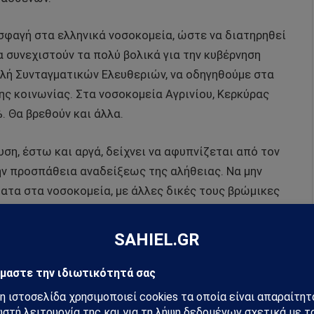
ί σφαγή στα ελληνικά νοσοκομεία, ώστε να διατηρηθεί
α συνεχιστούν τα πολύ βολικά για την κυβέρνηση
τολή Συνταγματικών Ελευθεριών, να οδηγηθούμε στα
ης κοινωνίας. Στα νοσοκομεία Αγρινίου, Κερκύρας
. Θα βρεθούν και άλλα.
ση, έστω και αργά, δείχνει να αφυπνίζεται από τον
ην προσπάθεια αναδείξεως της αλήθειας. Να μην
ατα στα νοσοκομεία, με άλλες δικές τους βρώμικες
ηθεί επίσης, εάν ασθενείς, δηλώθηκαν ψευδώς ως
κο-Τσιοδρικό αφήγημα.
άδα, στο Κοινοβούλιο και να απολογηθούν για το
αν αποδεικνύεται, εκ των πραγμάτων, από τις
 δημοσίου και κοινωνικού συμφέροντος,