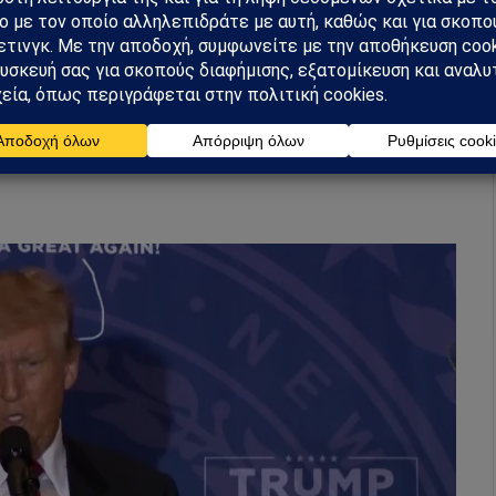
τα στις πιο συντηρητικές περιοχές της πολιτείας,
ι μόνες περιοχές στις οποίες η Χέιλι προηγούνταν
κλίνουν προς τους Δημοκρατικούς, όπως το
ο Χάμπτον, ψήφισε τον Τραμπ “επειδή έκανε πολύ