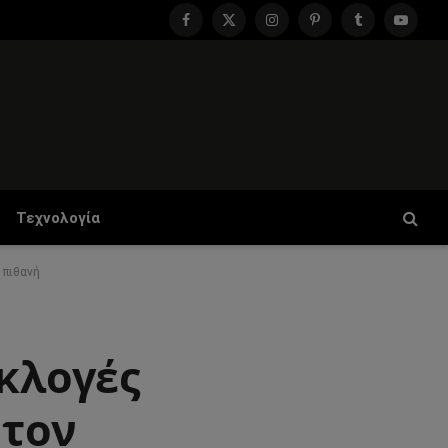
Facebook
X
Instagram
Pinterest
Tumblr
YouTu
(Twitter)
Τεχνολογία
 πιθανή
εκλογές
 τον