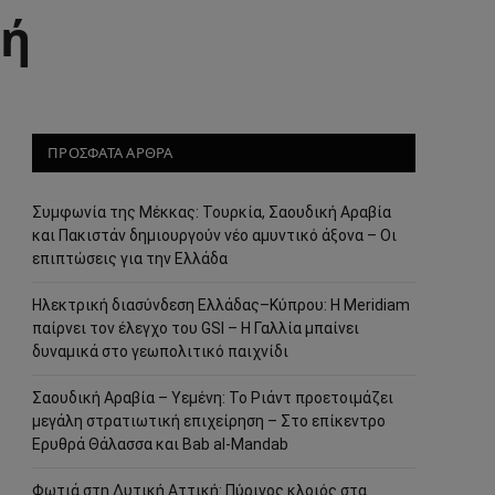
νή
ΠΡΟΣΦΑΤΑ ΑΡΘΡΑ
Συμφωνία της Μέκκας: Τουρκία, Σαουδική Αραβία
και Πακιστάν δημιουργούν νέο αμυντικό άξονα – Οι
επιπτώσεις για την Ελλάδα
Ηλεκτρική διασύνδεση Ελλάδας–Κύπρου: Η Meridiam
παίρνει τον έλεγχο του GSI – Η Γαλλία μπαίνει
δυναμικά στο γεωπολιτικό παιχνίδι
Σαουδική Αραβία – Υεμένη: Το Ριάντ προετοιμάζει
μεγάλη στρατιωτική επιχείρηση – Στο επίκεντρο
Ερυθρά Θάλασσα και Bab al-Mandab
Φωτιά στη Δυτική Αττική: Πύρινος κλοιός στα