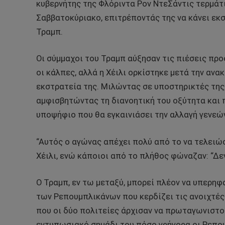
κυβερνήτης της Φλόριντα Ρον ΝτεΣάντις τερμάτ
Σαββατοκύριακο, επιτρέποντάς της να κάνει εκ
Τραμπ.
Οι σύμμαχοι του Τραμπ αύξησαν τις πιέσεις προς
οι κάλπες, αλλά η Χέιλι ορκίστηκε μετά την αν
εκστρατεία της. Μιλώντας σε υποστηρικτές της,
αμφισβητώντας τη διανοητική του οξύτητα και 
υποψήφιο που θα εγκαινιάσει την αλλαγή γενεών
“Αυτός ο αγώνας απέχει πολύ από το να τελειώσ
Χέιλι, ενώ κάποιοι από το πλήθος φώναζαν: “Δεν
Ο Τραμπ, εν τω μεταξύ, μπορεί πλέον να υπερη
των Ρεπουμπλικάνων που κερδίζει τις ανοιχτές
που οι δύο πολιτείες άρχισαν να πρωταγωνιστού
εντυπωσιακό σημάδι του πόσο γρήγορα οι Ρεπου