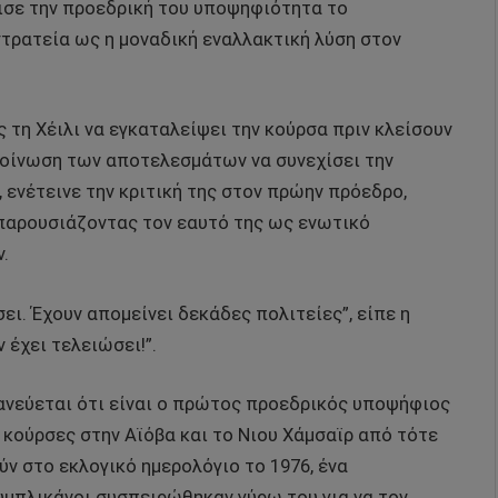
ισε την προεδρική του υποψηφιότητα το
στρατεία ως η μοναδική εναλλακτική λύση στον
 τη Χέιλι να εγκαταλείψει την κούρσα πριν κλείσουν
ακοίνωση των αποτελεσμάτων να συνεχίσει την
 ενέτεινε την κριτική της στον πρώην πρόεδρο,
παρουσιάζοντας τον εαυτό της ως ενωτικό
.
ει. Έχουν απομείνει δεκάδες πολιτείες”, είπε η
 έχει τελειώσει!”.
φανεύεται ότι είναι ο πρώτος προεδρικός υποψήφιος
 κούρσες στην Αϊόβα και το Νιου Χάμσαϊρ από τότε
ν στο εκλογικό ημερολόγιο το 1976, ένα
μπλικάνοι συσπειρώθηκαν γύρω του για να τον