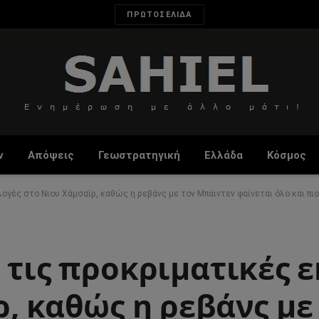
ΠΡΩΤΟΣΕΛΙΔΑ
ν
Απόψεις
Γεωστρατηγική
Ελλάδα
Κόσμος
ογές στο Νιου Χάμσαϊρ, καθώς η ρεβάνς με τον Μπάιντεν φαίνεται όλο και πιο
 τις προκριματικές 
, καθώς η ρεβάνς με