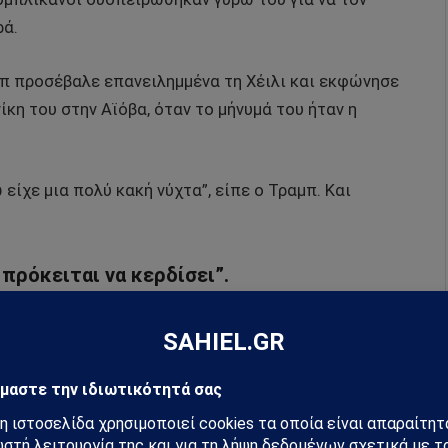
ρά.
αμπ προσέβαλε επανειλημμένα τη Χέιλι και εκφώνησε
νίκη του στην Αϊόβα, όταν το μήνυμά του ήταν η
 είχε μια πολύ κακή νύχτα”, είπε ο Τραμπ. Και
 πρόκειται να κερδίσει”.
ς, ο Τραμπ αποδεικνύει την ικανότητά του να ενώνει
ι συγκεντρώσει την υποστήριξη των ευαγγελικών
και των πιο μετριοπαθών ψηφοφόρων του Νιου
ά τη διάρκεια των γενικών εκλογών.