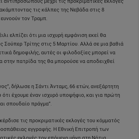
ι αντιπροσώπους μέχρι τις προκριματικές εκλογές
ρακάμπτοντας τις κάλπες της Νεβάδα στις 8
 ευνοούν τον Τραμπ.
ιλι ελπίζει ότι μια ισχυρή εμφάνιση εκεί θα
 Σούπερ Τρίτης στις 5 Μαρτίου. Αλλά σε μια βαθιά
ετικά δημοφιλής, αυτές οι φιλοδοξίες μπορεί να
τα στην πατρίδα της θα μπορούσε να αποδειχθεί
νος”, δήλωσε η Σάντι Άνταμς, 66 ετών, ανεξάρτητη
 ότι έχουμε έναν ισχυρό υποψήφιο, και για πρώτη
αι σπουδαίο πράγμα”.
κέρδισε τις προκριματικές εκλογές του κόμματός
προσπάθειας εγγραφής. Η Εθνική Επιτροπή των
ατικές εκλογές τον επόμενο μήνα στη Νότια