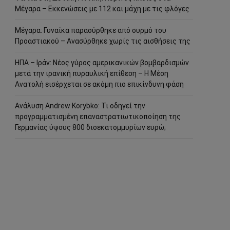
Μέγαρα – Εκκενώσεις με 112 και μάχη με τις φλόγες
Μέγαρα: Γυναίκα παρασύρθηκε από συρμό του
Προαστιακού – Ανασύρθηκε χωρίς τις αισθήσεις της
ΗΠΑ – Ιράν: Νέος γύρος αμερικανικών βομβαρδισμών
μετά την ιρανική πυραυλική επίθεση – Η Μέση
Ανατολή εισέρχεται σε ακόμη πιο επικίνδυνη φάση
Ανάλυση Andrew Korybko: Τι οδηγεί την
προγραμματισμένη επαναστρατιωτικοποίηση της
Γερμανίας ύψους 800 δισεκατομμυρίων ευρώ;