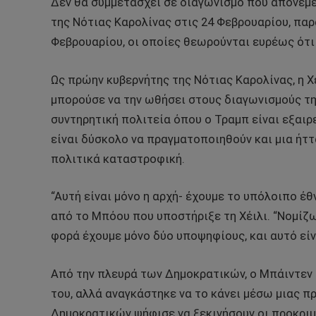
Δεν θα συμμετάσχει σε διαγωνισμό που απονέμε
της Νότιας Καρολίνας στις 24 Φεβρουαρίου, πα
Φεβρουαρίου, οι οποίες θεωρούνται ευρέως ότι
Ως πρώην κυβερνήτης της Νότιας Καρολίνας, η Χέ
μπορούσε να την ωθήσει στους διαγωνισμούς της
συντηρητική πολιτεία όπου ο Τραμπ είναι εξαιρ
είναι δύσκολο να πραγματοποιηθούν και μια ήτ
πολιτικά καταστροφική.
“Αυτή είναι μόνο η αρχή- έχουμε το υπόλοιπο έθ
από το Μπόου που υποστήριξε τη Χέιλι. “Νομίζω
φορά έχουμε μόνο δύο υποψηφίους, και αυτό είν
Από την πλευρά των Δημοκρατικών, ο Μπάιντεν 
του, αλλά αναγκάστηκε να το κάνει μέσω μιας 
Δημοκρατικών ψήφισε να ξεκινήσουν οι προκριμ