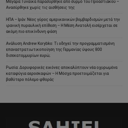
Μέγαρα: Γυναίκα παρασύρθηκε από συρμό του Προαστιακού –
Ανασύρθηκε χωρίς τις αισθήσεις της
ΗΠΑ – Ιράν: Νέος γύρος αμερικανικών βομβαρδισμών μετά την
ιρανική πυραυλική επίθεση – Η Μέση Ανατολή εισέρχεται σε
ακόμη πιο επικίνδυνη φάση
Ανάλυση Andrew Korybko: Τι οδηγεί την προγραμματισμένη
επαναστρατιωτικοποίηση της Γερμανίας ύψους 800
δισεκατομμυρίων ευρώ;
Ρωσία: Δορυφορικές εικόνες αποκαλύπτουν νέα οχυρωμένα
καταφύγια αεροσκαφών – Η Μόσχα προετοιμάζεται για
βαθύτερο πόλεμο φθοράς