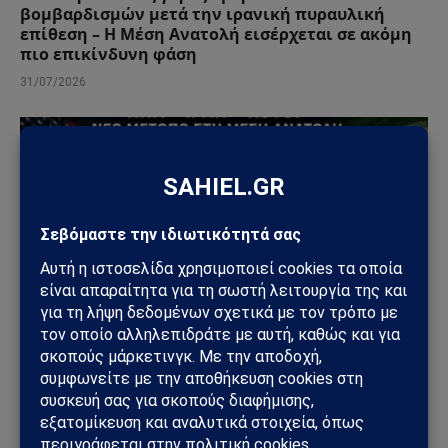
βομβαρδισμών μετά την ιρανική πυραυλική
επίθεση – Η Μέση Ανατολή εισέρχεται σε ακόμη
πιο επικίνδυνη φάση
31/07/2026
ΚΌΣΜΟΣ
ΗΠΑ – Ιράν: Οι Χούθι ανοίγουν νέο μέτωπο στη
Μέση Ανατολή – Η Σαουδική Αραβία στο
επίκεντρο των επιθέσεων