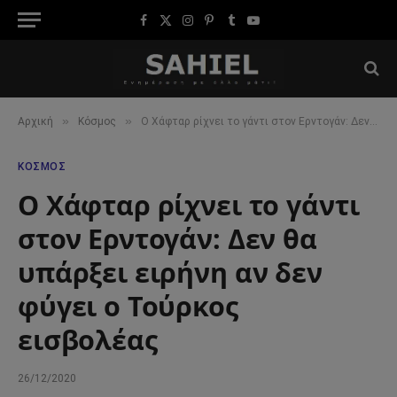
Facebook
X
Instagram
Pinterest
Tumblr
YouTube
(Twitter)
»
»
Αρχική
Κόσμος
Ο Χάφταρ ρίχνει το γάντι στον Ερντογάν: Δεν θα υπάρξει ειρήνη αν δεν φύγει ο Τούρκος εισβολέας
ΚΌΣΜΟΣ
Ο Χάφταρ ρίχνει το γάντι
στον Ερντογάν: Δεν θα
υπάρξει ειρήνη αν δεν
φύγει ο Τούρκος
εισβολέας
26/12/2020