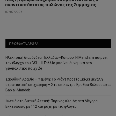
αναντικατάστατος πυλώνας της Συμμαχίας
07/07/2026
ΠΡΟΣΦΑΤΑ ΑΡΘΡΑ
Ηλεκτρική διασύνδεση Ελλάδας–Κύπρου: Η Meridiam παίρνει
τον έλεγχο του GSI – Η Γαλλία μπαίνει δυναμικά στο
γεωπολιτικό παιχνίδι
Σαουδική Αραβία – Υεμένη: Το Ριάντ προετοιμάζει μεγάλη
στρατιωτική επιχείρηση – Στο επίκεντρο Ερυθρά Θάλασσα και
Bab al-Mandab
Φωτιά στη Δυτική Αττική: Πύρινος κλοιός στα Μέγαρα –
Εκκενώσεις με 112 και μάχη με τις φλόγες