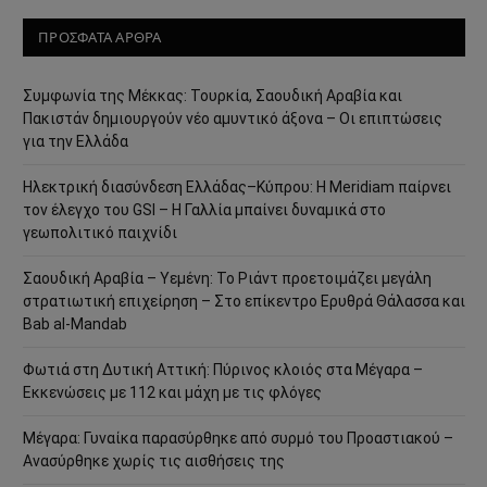
ΠΡΟΣΦΑΤΑ ΑΡΘΡΑ
Συμφωνία της Μέκκας: Τουρκία, Σαουδική Αραβία και
Πακιστάν δημιουργούν νέο αμυντικό άξονα – Οι επιπτώσεις
για την Ελλάδα
Ηλεκτρική διασύνδεση Ελλάδας–Κύπρου: Η Meridiam παίρνει
τον έλεγχο του GSI – Η Γαλλία μπαίνει δυναμικά στο
γεωπολιτικό παιχνίδι
Σαουδική Αραβία – Υεμένη: Το Ριάντ προετοιμάζει μεγάλη
στρατιωτική επιχείρηση – Στο επίκεντρο Ερυθρά Θάλασσα και
Bab al-Mandab
Φωτιά στη Δυτική Αττική: Πύρινος κλοιός στα Μέγαρα –
Εκκενώσεις με 112 και μάχη με τις φλόγες
Μέγαρα: Γυναίκα παρασύρθηκε από συρμό του Προαστιακού –
Ανασύρθηκε χωρίς τις αισθήσεις της