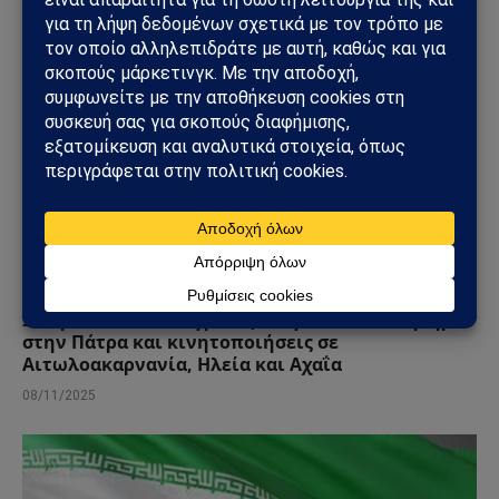
ΕΛΛΆΔΑ
Ξεσηκώνονται οι αγρότες: Μεγάλο συλλαλητήριο
στην Πάτρα και κινητοποιήσεις σε
Αιτωλοακαρνανία, Ηλεία και Αχαΐα
08/11/2025