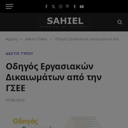
Facebook
X
Instagram
Pinterest
Tumblr
YouTube
(Twitter)
»
»
Αρχική
Δελτίο Τύπου
Οδηγός Εργασιακών Δικαιωμάτων από την ΓΣΕΕ
ΔΕΛΤΊΟ ΤΎΠΟΥ
Οδηγός Εργασιακών
Δικαιωμάτων από την
ΓΣΕΕ
07/05/2023