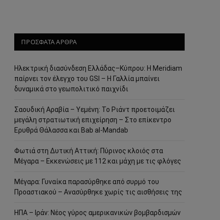
ΠΡΟΣΦΑΤΑ ΑΡΘΡΑ
Ηλεκτρική διασύνδεση Ελλάδας–Κύπρου: Η Meridiam
παίρνει τον έλεγχο του GSI – Η Γαλλία μπαίνει
δυναμικά στο γεωπολιτικό παιχνίδι
Σαουδική Αραβία – Υεμένη: Το Ριάντ προετοιμάζει
μεγάλη στρατιωτική επιχείρηση – Στο επίκεντρο
Ερυθρά Θάλασσα και Bab al-Mandab
Φωτιά στη Δυτική Αττική: Πύρινος κλοιός στα
Μέγαρα – Εκκενώσεις με 112 και μάχη με τις φλόγες
Μέγαρα: Γυναίκα παρασύρθηκε από συρμό του
Προαστιακού – Ανασύρθηκε χωρίς τις αισθήσεις της
ΗΠΑ – Ιράν: Νέος γύρος αμερικανικών βομβαρδισμών