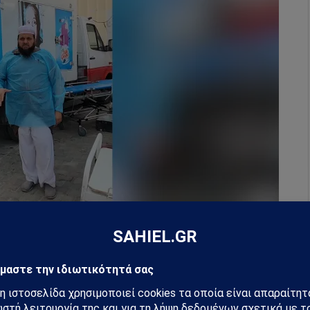
ην αποθήκευση πτωμάτων στη Γάζα, καθώς τα νεκροτομεία των
ων που σκοτώθηκαν από τις ισραηλινές αεροπορικές επιδρομές
rab/Al Jazeera]