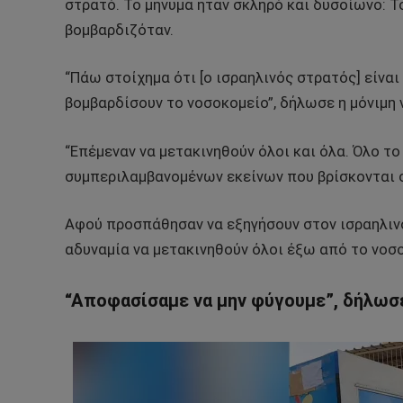
στρατό. Το μήνυμα ήταν σκληρό και δυσοίωνο: Τ
βομβαρδιζόταν.
“Πάω στοίχημα ότι [ο ισραηλινός στρατός] είναι
βομβαρδίσουν το νοσοκομείο”, δήλωσε η μόνιμη 
“Επέμεναν να μετακινηθούν όλοι και όλα. Όλο το
συμπεριλαμβανομένων εκείνων που βρίσκονται σ
Αφού προσπάθησαν να εξηγήσουν στον ισραηλιν
αδυναμία να μετακινηθούν όλοι έξω από το νοσο
“Αποφασίσαμε να μην φύγουμε”, δήλωσε