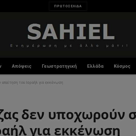
ΠΡΩΤΟΣΕΛΙΔΑ
ν
Απόψεις
Γεωστρατηγική
Ελλάδα
Κόσμος
ν απαίτηση του Ισραήλ για εκκένωση
άζας δεν υποχωρούν 
ραήλ για εκκένωση