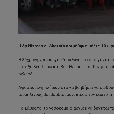
Η δρ Nisreen al-Shorafa κοιμήθηκε μόλις 10 ώ
Η 30χρονη χειρουργός διευθύνει τα επείγοντα πε
μεταξύ Beit Lahia και Beit Hanoun, και δεν μπορ
σκληρά.
Αφοσιωμένη πλήρως στο να βοηθήσει να σωθούν
ισραηλινούς βομβαρδισμούς, πίεσε τον εαυτό της
Το Σάββατο, το νοσοκομείο άρχισε να δέχεται 