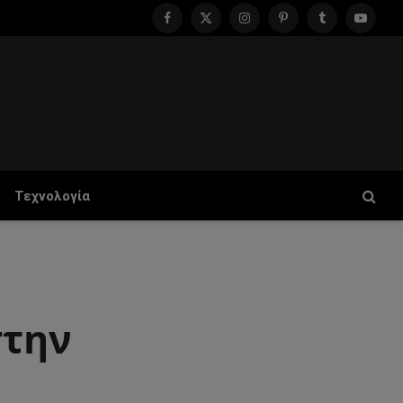
Facebook
X
Instagram
Pinterest
Tumblr
YouTu
(Twitter)
Τεχνολογία
στην