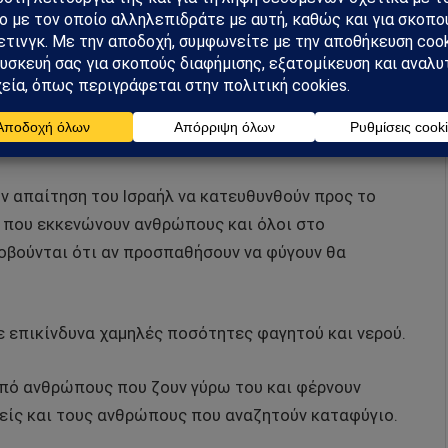
οσιτετράωρο για να περιθάλψει όλους τους
το νοσοκομείο έχει ανοίξει τις πόρτες του σε όσους
να ασφαλές μέρος για να βρουν καταφύγιο.
 απαίτηση του Ισραήλ να κατευθυνθούν προς το
ς που εκκενώνουν ανθρώπους και όλοι στο
φοβούνται ότι αν προσπαθήσουν να φύγουν θα
με επικίνδυνα χαμηλές ποσότητες φαγητού και νερού.
 από ανθρώπους που ζουν γύρω του και φέρνουν
νείς και τους ανθρώπους που αναζητούν καταφύγιο.