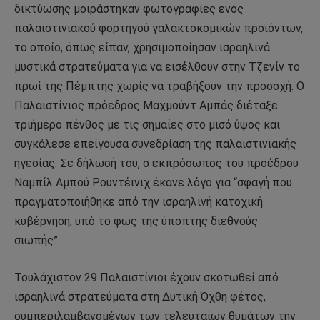
δικτύωσης μοιράστηκαν φωτογραφίες ενός
παλαιστινιακού φορτηγού γαλακτοκομικών προϊόντων,
το οποίο, όπως είπαν, χρησιμοποίησαν ισραηλινά
μυστικά στρατεύματα για να εισέλθουν στην Τζενίν το
πρωί της Πέμπτης χωρίς να τραβήξουν την προσοχή. Ο
Παλαιστίνιος πρόεδρος Μαχμούντ Αμπάς διέταξε
τριήμερο πένθος με τις σημαίες στο μισό ύψος και
συγκάλεσε επείγουσα συνεδρίαση της παλαιστινιακής
ηγεσίας. Σε δήλωσή του, ο εκπρόσωπος του προέδρου
Ναμπίλ Αμπού Ρουντέινιχ έκανε λόγο για “σφαγή που
πραγματοποιήθηκε από την ισραηλινή κατοχική
κυβέρνηση, υπό το φως της ύποπτης διεθνούς
σιωπής”.
Τουλάχιστον 29 Παλαιστίνιοι έχουν σκοτωθεί από
ισραηλινά στρατεύματα στη Δυτική Όχθη φέτος,
συμπεριλαμβανομένων των τελευταίων θυμάτων την