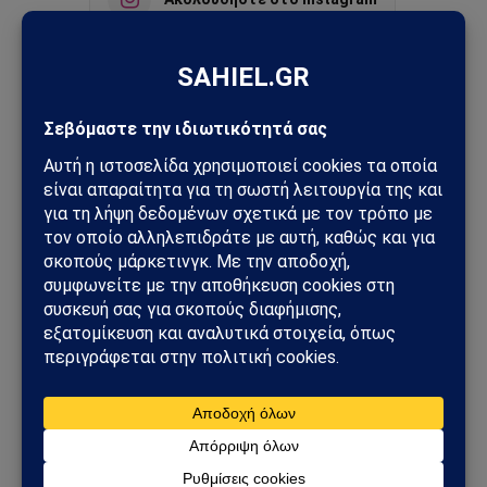
Ακολουθήστε στο YouTube
Facebook
Twitter
Pinterest
Tumblr
Sahiel Newsroom
Facebook
X
Pinterest
Instagram
Tumblr
(Twitter)
Το Sahiel.gr είναι ανεξάρτητη ψηφιακή πύλη ενημέρωσης
και ανάλυσης με έμφαση στη γεωπολιτική, τη διεθνή
ασφάλεια, τα εθνικά ζητήματα και τις διεθνείς εξελίξεις
που επηρεάζουν την Ελλάδα και τον ευρύτερο ελληνισμό.