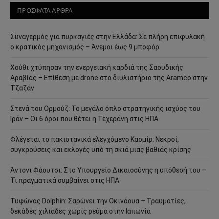
ΠΡΟΣΦΑΤΑ ΑΡΘΡΑ
Συναγερμός για πυρκαγιές στην Ελλάδα: Σε πλήρη επιφυλακή
ο κρατικός μηχανισμός – Άνεμοι έως 9 μποφόρ
Χούθι χτύπησαν την ενεργειακή καρδιά της Σαουδικής
Αραβίας – Επίθεση με drone στο διυλιστήριο της Aramco στην
Τζαζάν
Στενά του Ορμούζ: Το μεγάλο όπλο στρατηγικής ισχύος του
Ιράν – Οι 6 όροι που θέτει η Τεχεράνη στις ΗΠΑ
Φλέγεται το πακιστανικά ελεγχόμενο Κασμίρ: Νεκροί,
συγκρούσεις και εκλογές υπό τη σκιά μιας βαθιάς κρίσης
Άντονι Φάουτσι: Στο Υπουργείο Δικαιοσύνης η υπόθεσή του –
Τι πραγματικά συμβαίνει στις ΗΠΑ
Τυφώνας Dolphin: Σαρώνει την Οκινάουα – Τραυματίες,
δεκάδες χιλιάδες χωρίς ρεύμα στην Ιαπωνία