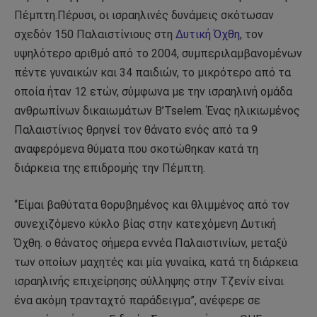
Πέμπτη.Πέρυσι, οι ισραηλινές δυνάμεις σκότωσαν
σχεδόν 150 Παλαιστίνιους στη
Δυτική Όχθη
, τον
υψηλότερο αριθμό από το 2004, συμπεριλαμβανομένων
πέντε γυναικών και 34 παιδιών, το μικρότερο από τα
οποία ήταν 12 ετών, σύμφωνα με την ισραηλινή ομάδα
ανθρωπίνων δικαιωμάτων B’Tselem. Ένας ηλικιωμένος
Παλαιστίνιος θρηνεί τον θάνατο ενός από τα 9
αναφερόμενα θύματα που σκοτώθηκαν κατά τη
διάρκεια της επιδρομής την Πέμπτη.
“Είμαι βαθύτατα θορυβημένος και θλιμμένος από τον
συνεχιζόμενο κύκλο βίας στην κατεχόμενη Δυτική
Όχθη. ο θάνατος σήμερα εννέα Παλαιστινίων, μεταξύ
των οποίων μαχητές και μία γυναίκα, κατά τη διάρκεια
ισραηλινής επιχείρησης σύλληψης στην Τζενίν είναι
ένα ακόμη τρανταχτό παράδειγμα”, ανέφερε σε