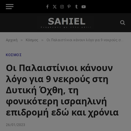
Facebook
X
Instagram
Pinterest
Tumblr
YouTube
(Twitter)
»
»
Αρχική
Κόσμος
Οι Παλαιστίνιοι κάνουν λόγο για 9 νεκρούς στη Δυτική Όχθη, τη φονικότερη ισραηλινή επιδρομή εδώ και χρόνια
ΚΌΣΜΟΣ
Οι Παλαιστίνιοι κάνουν
λόγο για 9 νεκρούς στη
Δυτική Όχθη, τη
φονικότερη ισραηλινή
επιδρομή εδώ και χρόνια
26/01/2023