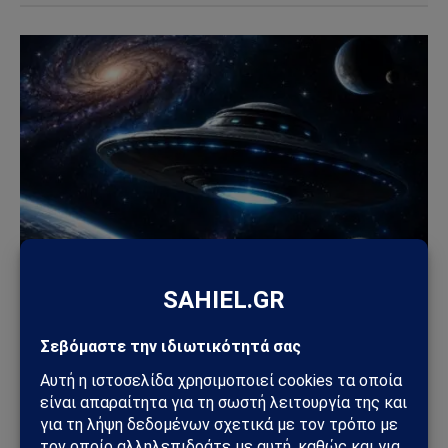
ΔΙΆΣΤΗΜΑ
NASA και UAP: Τι πραγματικά δήλωσε ο Τζάρετ
Άιζακμαν για τις εικόνες ανεξήγητων
αντικειμένων
10/07/2026