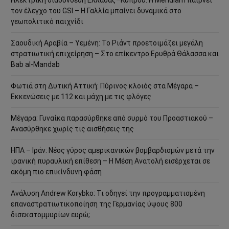
τον έλεγχο του GSI – Η Γαλλία μπαίνει δυναμικά στο
γεωπολιτικό παιχνίδι
Σαουδική Αραβία – Υεμένη: Το Ριάντ προετοιμάζει μεγάλη
στρατιωτική επιχείρηση – Στο επίκεντρο Ερυθρά Θάλασσα και
Bab al-Mandab
Φωτιά στη Δυτική Αττική: Πύρινος κλοιός στα Μέγαρα –
Εκκενώσεις με 112 και μάχη με τις φλόγες
Μέγαρα: Γυναίκα παρασύρθηκε από συρμό του Προαστιακού –
Ανασύρθηκε χωρίς τις αισθήσεις της
ΗΠΑ – Ιράν: Νέος γύρος αμερικανικών βομβαρδισμών μετά την
ιρανική πυραυλική επίθεση – Η Μέση Ανατολή εισέρχεται σε
ακόμη πιο επικίνδυνη φάση
Ανάλυση Andrew Korybko: Τι οδηγεί την προγραμματισμένη
επαναστρατιωτικοποίηση της Γερμανίας ύψους 800
δισεκατομμυρίων ευρώ;