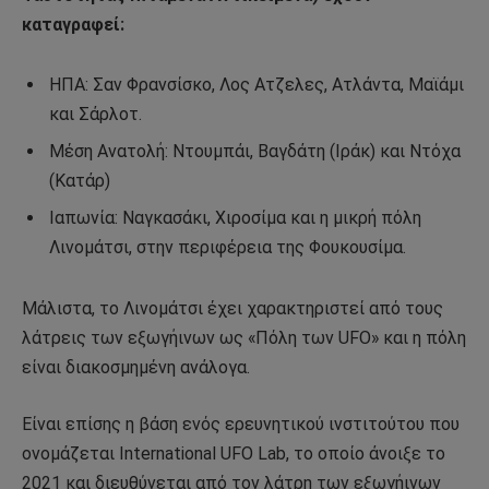
καταγραφεί:
ΗΠΑ: Σαν Φρανσίσκο, Λος Ατζελες, Ατλάντα, Μαϊάμι
και Σάρλοτ.
Μέση Ανατολή: Ντουμπάι, Βαγδάτη (Ιράκ) και Ντόχα
(Κατάρ)
Ιαπωνία: Ναγκασάκι, Χιροσίμα και η μικρή πόλη
Λινομάτσι, στην περιφέρεια της Φουκουσίμα.
Μάλιστα, το Λινομάτσι έχει χαρακτηριστεί από τους
λάτρεις των εξωγήινων ως «Πόλη των UFO» και η πόλη
είναι διακοσμημένη ανάλογα.
Είναι επίσης η βάση ενός ερευνητικού ινστιτούτου που
ονομάζεται International UFO Lab, το οποίο άνοιξε το
2021 και διευθύνεται από τον λάτρη των εξωγήινων