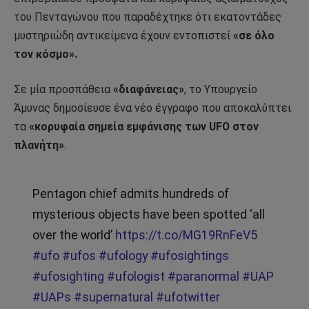
του Πενταγώνου που παραδέχτηκε ότι εκατοντάδες
μυστηριώδη αντικείμενα έχουν εντοπιστεί
«σε όλο
τον κόσμο».
Σε μία προσπάθεια
«διαφάνειας»
, το Υπουργείο
Άμυνας δημοσίευσε ένα νέο έγγραφο που αποκαλύπτει
τα
«κορυφαία σημεία εμφάνισης των UFO στον
πλανήτη»
.
Pentagon chief admits hundreds of
mysterious objects have been spotted ‘all
over the world’
https://t.co/MG19RnFeV5
#ufo
#ufos
#ufology
#ufosightings
#ufosighting
#ufologist
#paranormal
#UAP
#UAPs
#supernatural
#ufotwitter