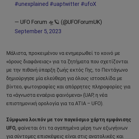
#unexplained
#uaptwitter
#ufoX
— UFO Forum 🛸🪐 (@UFOForumUK)
September 5, 2023
Μάλιστα, προκειμένου να ενημερωθεί το κοινό με
«όρους διαφάνειας» για τα ζητήματα που σχετίζονται
με την πιθανή ύπαρξη ζωής εκτός Γης, το Πεντάγωνο
δημιούργησε μία ελεύθερη για όλους ιστοσελίδα με
βίντεο, φωτογραφίες και απόρρητες πληροφορίες για
τα «άγνωστα εναέρια φαινόμενα» (UAP, η νέα
επιστημονική ορολογία για τα ATIA – UFO).
Σύμφωνα λοιπόν με τον παγκόσμιο χάρτη εμφάνισης
UFO,
φαίνεται ότι τα αγαπημένα μέρη των εξωγήινων
για σύντομες επισκέψεις είναι στις ανατολικές και