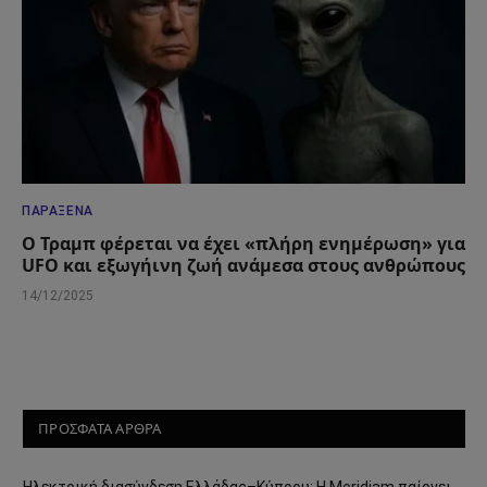
ΠΑΡΆΞΕΝΑ
Ο Τραμπ φέρεται να έχει «πλήρη ενημέρωση» για
UFO και εξωγήινη ζωή ανάμεσα στους ανθρώπους
14/12/2025
ΠΡΟΣΦΑΤΑ ΑΡΘΡΑ
Ηλεκτρική διασύνδεση Ελλάδας–Κύπρου: Η Meridiam παίρνει