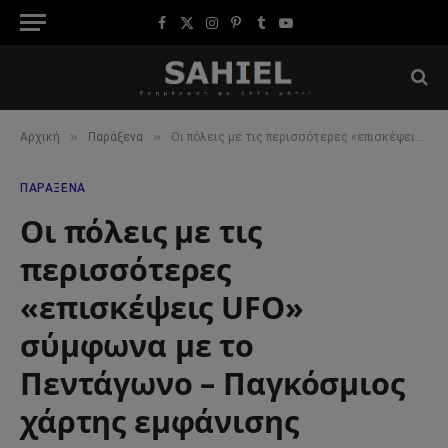
Facebook
X
Instagram
Pinterest
Tumblr
YouTube
(Twitter)
»
»
Αρχική
Παράξενα
Οι πόλεις με τις περισσότερες «επισκέψεις UFO» σύμφωνα με το Πεντάγωνο – Παγκόσμιος χάρτης εμφάνισης
ΠΑΡΆΞΕΝΑ
Οι πόλεις με τις
περισσότερες
«επισκέψεις UFO»
σύμφωνα με το
Πεντάγωνο – Παγκόσμιος
χάρτης εμφάνισης