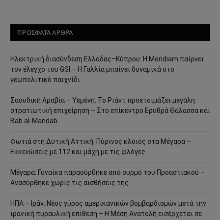
ΠΡΟΣΦΑΤΑ ΑΡΘΡΑ
Ηλεκτρική διασύνδεση Ελλάδας–Κύπρου: Η Meridiam παίρνει
τον έλεγχο του GSI – Η Γαλλία μπαίνει δυναμικά στο
γεωπολιτικό παιχνίδι
Σαουδική Αραβία – Υεμένη: Το Ριάντ προετοιμάζει μεγάλη
στρατιωτική επιχείρηση – Στο επίκεντρο Ερυθρά Θάλασσα και
Bab al-Mandab
Φωτιά στη Δυτική Αττική: Πύρινος κλοιός στα Μέγαρα –
Εκκενώσεις με 112 και μάχη με τις φλόγες
Μέγαρα: Γυναίκα παρασύρθηκε από συρμό του Προαστιακού –
Ανασύρθηκε χωρίς τις αισθήσεις της
ΗΠΑ – Ιράν: Νέος γύρος αμερικανικών βομβαρδισμών μετά την
ιρανική πυραυλική επίθεση – Η Μέση Ανατολή εισέρχεται σε