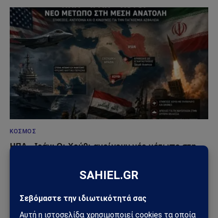
ΚΌΣΜΟΣ
ΗΠΑ – Ιράν: Οι Χούθι ανοίγουν νέο μέτωπο στη
Μέση Ανατολή – Η Σαουδική Αραβία στο
επίκεντρο των επιθέσεων
25/07/2026