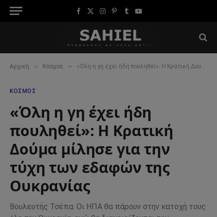
Facebook
X
Instagram
Pinterest
Tumblr
YouTube
(Twitter)
»
»
Αρχική
Κόσμος
«Όλη η γη έχει ήδη πουληθεί»: Η Κρατική Δούμα μίλησε για την τύχη των εδαφών της Ουκρανίας
ΚΌΣΜΟΣ
«Όλη η γη έχει ήδη
πουληθεί»: Η Κρατική
Δούμα μίλησε για την
τύχη των εδαφών της
Ουκρανίας
Βουλευτής Τσέπα: Οι ΗΠΑ θα πάρουν στην κατοχή τους