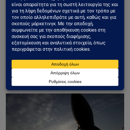
ΚΌΣΜΟΣ
Ουκρανικά drones έπληξαν τη Wildberries: Στόχος
η «καρδιά» της ρωσικής εφοδιαστικής αλυσίδας
18/07/2026